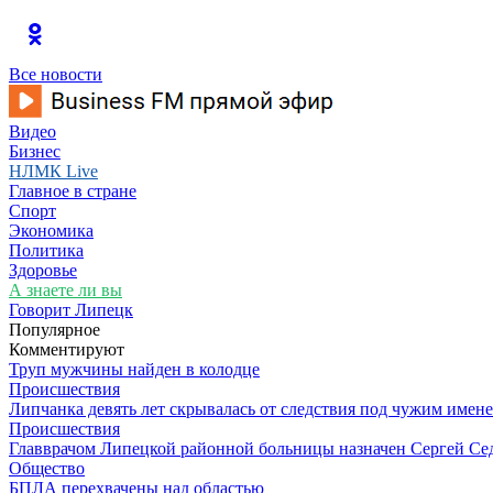
Все новости
Видео
Бизнес
НЛМК Live
Главное в стране
Спорт
Экономика
Политика
Здоровье
А знаете ли вы
Говорит Липецк
Популярное
Комментируют
Труп мужчины найден в колодце
Происшествия
Липчанка девять лет скрывалась от следствия под чужим имен
Происшествия
Главврачом Липецкой районной больницы назначен Сергей Се
Общество
БПЛА перехвачены над областью