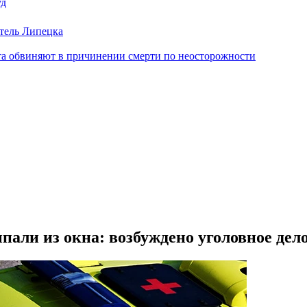
уд
тель Липецка
иста обвиняют в причинении смерти по неосторожности
али из окна: возбуждено уголовное дел