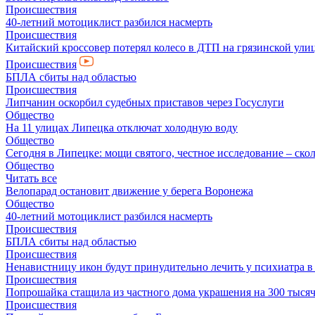
Происшествия
40-летний мотоциклист разбился насмерть
Происшествия
Китайский кроссовер потерял колесо в ДТП на грязинской ули
Происшествия
БПЛА сбиты над областью
Происшествия
Липчанин оскорбил судебных приставов через Госуслуги
Общество
На 11 улицах Липецка отключат холодную воду
Общество
Сегодня в Липецке: мощи святого, честное исследование – скол
Общество
Читать все
Велопарад остановит движение у берега Воронежа
Общество
40-летний мотоциклист разбился насмерть
Происшествия
БПЛА сбиты над областью
Происшествия
Ненавистницу икон будут принудительно лечить у психиатра 
Происшествия
Попрошайка стащила из частного дома украшения на 300 тыся
Происшествия