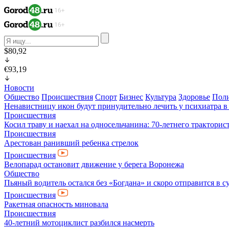
$80,92
€93,19
Новости
Общество
Происшествия
Спорт
Бизнес
Культура
Здоровье
Пол
Ненавистницу икон будут принудительно лечить у психиатра 
Происшествия
Косил траву и наехал на односельчанина: 70-летнего трактор
Происшествия
Арестован ранивший ребенка стрелок
Происшествия
Велопарад остановит движение у берега Воронежа
Общество
Пьяный водитель остался без «Богдана» и скоро отправится в с
Происшествия
Ракетная опасность миновала
Происшествия
40-летний мотоциклист разбился насмерть