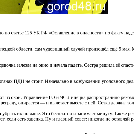
о по статье 125 УК РФ «Оставление в опасности» по факту паде
цкой области, сам чудовищный случай произошёл ещё 5 мая. Ма
евочка залезла на окно и начала падать. Сестра решила её спаст
рганах ПДН не стоит. Изначально в возбуждении уголовного дел
ают из окон. Управление ГО и ЧС Липецка распространило реко
преграду, опирается — и вылетает вместе с ней. Сетка держит тол
и убрать их повыше. Это бесплатно и занимает минуту. Также р
ет, если есть зацепка. Ну и главный совет: никогда не оставляй 