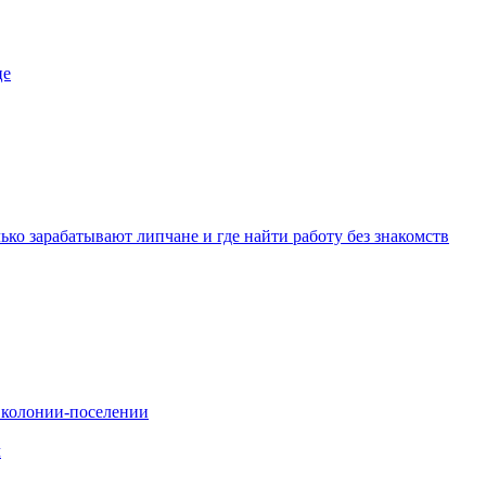
це
ько зарабатывают липчане и где найти работу без знакомств
в колонии-поселении
ч