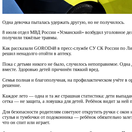
Одна девочка пыталась удержать другую, но не получилось.
8 июля отдел МВД России «Усманский» возбудил уголовное дел
получили тяжёлые травмы.
Как рассказали GOROD48 в пресс-службе СУ СК России по Липе
решил ненадолго отойти в аптеку.
Пока с детьми никого не было, случилось непоправимое. Одна д
вместе. Здоровью детей причинён тяжкий вред.
Семья полная и благополучная, на профилактическом учёте в о
решение.
Каждое лето — одна и та же страшная статистика: дети выпад
сетка — не защита, а ловушка для детей. Ребёнок видит за ней 
Для безопасности родителям советуют открутить ручки с окон 
стулья и тумбочки от подоконника — ребёнок обязательно залез
что он спит или играет.