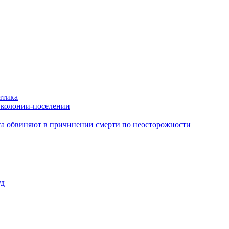
итика
в колонии-поселении
иста обвиняют в причинении смерти по неосторожности
уд