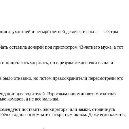
ния двухлетней и четырёхлетней девочек из окна — сёстры
ть оставила дочерей под присмотром 43-летнего мужа, а тот
и и попыталась удержать, но в результате девочки выпали
а было отказано, но потом правоохранители пересмотрели это
мендации для родителей. Взрослым напоминают: москитная
ько комаров, а не вес малыша.
екомендуют поставить блокираторы или замки, отодвинуть
ребёнка одного в комнате с открытым окном. Даже если кажется,