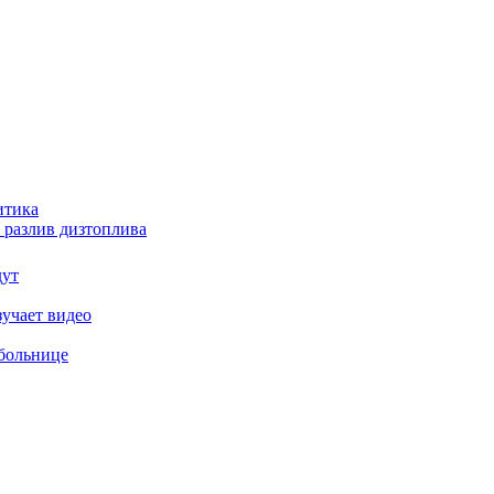
итика
 разлив дизтоплива
дут
зучает видео
 больнице