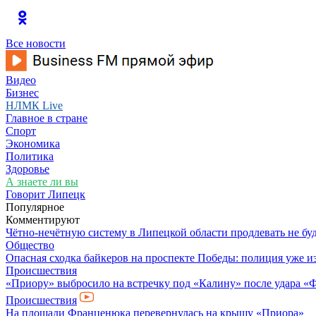
Все новости
Видео
Бизнес
НЛМК Live
Главное в стране
Спорт
Экономика
Политика
Здоровье
А знаете ли вы
Говорит Липецк
Популярное
Комментируют
Чётно-нечётную систему в Липецкой области продлевать не бу
Общество
Опасная сходка байкеров на проспекте Победы: полиция уже и
Происшествия
«Приору» выбросило на встречку под «Калину» после удара «
Происшествия
На площади Франценюка перевернулась на крышу «Приора»