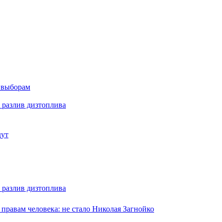
м выборам
 разлив дизтоплива
дут
 разлив дизтоплива
равам человека: не стало Николая Загнойко