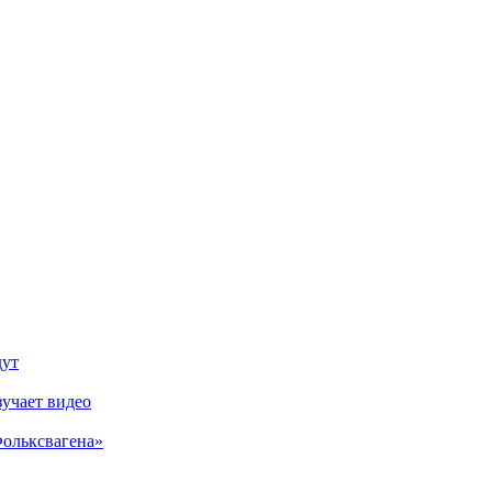
дут
зучает видео
Фольксвагена»