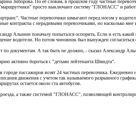
рина Зиборова. По её словам, в прошлом году частные перевозч
о "маршрутчики" просто выключают систему "ГЛОНАСС" и работ
жиртранс". Частные перевозчики шмыгают перед носом у водител
ные контракты с нерадивыми перевозчиками, но насколько мне и
андр Алынин поначалу попытался оспорить. Если и есть какой 
ждение водители. Но потом чиновник был вынужден согласиться
т по документам. А так быть не должно, - сказал Александр Ал
эрию активно бороться с "детьми лейтенанта Шмидта".
 городе пассажиров возят 24 частных перевозчика. Ежедневно н
писания движения с учетом так называемого разрывного графика
 маршрутах остается около ста автобусов.
роезда, а также системой "ГЛОНАСС", позволяющей контролиров