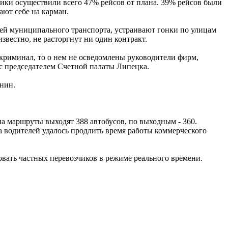
ики осуществили всего 47% рейсов от плана. 39% рейсов были
ают себе на карман.
ей муниципального транспорта, устраивают гонки по улицам
звестно, не расторгнут ни один контракт.
криминал, то о нем не осведомлены руководители фирм,
 с председателем Счетной палаты Липецка.
ынин.
а маршруты выходят 388 автобусов, по выходным - 360.
 водителей удалось продлить время работы коммерческого
ать частных перевозчиков в режиме реального времени.