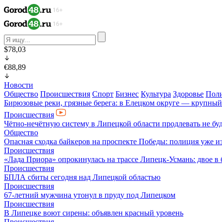
$78,03
€88,89
Новости
Общество
Происшествия
Спорт
Бизнес
Культура
Здоровье
Пол
Бирюзовые реки, грязные берега: в Елецком округе — крупный
Происшествия
Чётно-нечётную систему в Липецкой области продлевать не бу
Общество
Опасная сходка байкеров на проспекте Победы: полиция уже и
Происшествия
«Лада Приора» опрокинулась на трассе Липецк-Усмань: двое в
Происшествия
БПЛА сбиты сегодня над Липецкой областью
Происшествия
67-летний мужчина утонул в пруду под Липецком
Происшествия
В Липецке воют сирены: объявлен красный уровень
Происшествия