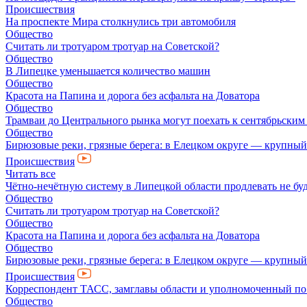
Происшествия
На проспекте Мира столкнулись три автомобиля
Общество
Считать ли тротуаром тротуар на Советской?
Общество
В Липецке уменьшается количество машин
Общество
Красота на Папина и дорога без асфальта на Доватора
Общество
Трамваи до Центрального рынка могут поехать к сентябрьски
Общество
Бирюзовые реки, грязные берега: в Елецком округе — крупный
Происшествия
Читать все
Чётно-нечётную систему в Липецкой области продлевать не бу
Общество
Считать ли тротуаром тротуар на Советской?
Общество
Красота на Папина и дорога без асфальта на Доватора
Общество
Бирюзовые реки, грязные берега: в Елецком округе — крупный
Происшествия
Корреспондент ТАСС, замглавы области и уполномоченный по п
Общество