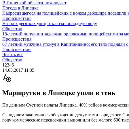
В Липецкой области похолодает
Погода в Липецке
Набросившегося на полицейских с ножом дебошира посадили н
Происшествия
На трех десятках улиц отключат холодную воду
Общество
18-летний липчанин задержан орловскими полицейскими за м
Происшествия
67-летний мужчина утонул в Капитанщино: его тело подняли с
Происшествия
Читать все
Общество
12346
14.03.2017 11:35
Маршрутки в Липецке ушли в тень
По данным Счетной палаты Липецка, 40% рейсов коммерческих
Скандалом закончилось обсуждение депутатами городского Сов
году коммерческие перевозчики выполнили без малого 600 тыс