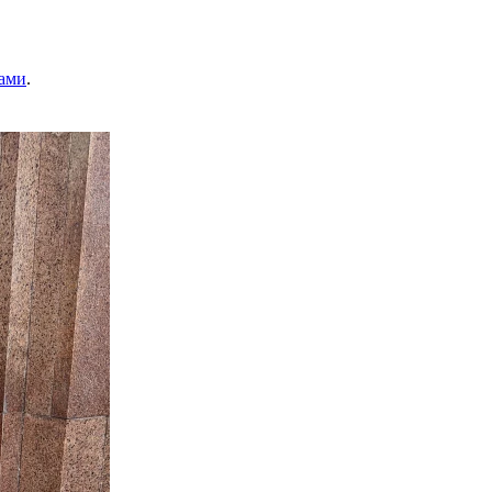
ами
.