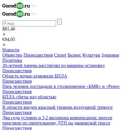
$81,40
€94,05
Новости
Общество
Происшествия
Спорт
Бизнес
Культура
Здоровье
Политика
20-летний парень расстрелял из машины остановку
Происшествия
Область ночью атаковали БПЛА
Происшествия
Пять человек пострадали в столкновении «БМВ» и «Рено»
Происшествия
БПЛА сбиты над областью
Происшествия
В области введен красный уровень воздушной тревоги
Происшествия
Два года условно и 3,2 миллиона компенсации: внесен
приговор по смертельному ДТП на данковской трассе
Происшествия