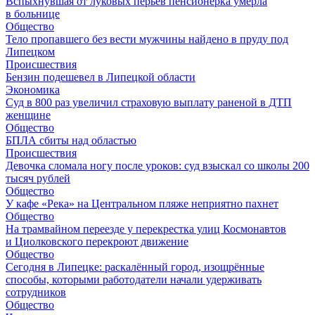
Вспыхнувшая от луковых перьев пенсионерка умерла
в больнице
Общество
Тело пропавшего без вести мужчины найдено в пруду под
Липецком
Происшествия
Бензин подешевел в Липецкой области
Экономика
Суд в 800 раз увеличил страховую выплату раненой в ДТП
женщине
Общество
БПЛА сбиты над областью
Происшествия
Девочка сломала ногу после уроков: суд взыскал со школы 200
тысяч рублей
Общество
У кафе «Река» на Центральном пляже неприятно пахнет
Общество
На трамвайном переезде у перекрестка улиц Космонавтов
и Циолковского перекроют движение
Общество
Сегодня в Липецке: раскалённый город, изощрённые
способы, которыми работодатели начали удерживать
сотрудников
Общество