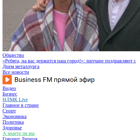
Общество
«Ребята, на вас держится наш город!»: липчане поздравляют с
Днем металлурга
Все новости
Видео
Бизнес
НЛМК Live
Главное в стране
Спорт
Экономика
Политика
Здоровье
А знаете ли вы
Говорит Липецк