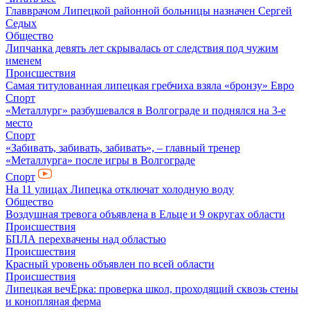
Главврачом Липецкой районной больницы назначен Сергей
Седых
Общество
Липчанка девять лет скрывалась от следствия под чужим
именем
Происшествия
Самая титулованная липецкая гребчиха взяла «бронзу» Евро
Спорт
«Металлург» разбушевался в Волгограде и поднялся на 3-е
место
Спорт
«Забивать, забивать, забивать», – главный тренер
«Металлурга» после игры в Волгограде
Спорт
На 11 улицах Липецка отключат холодную воду
Общество
Воздушная тревога объявлена в Ельце и 9 округах области
Происшествия
БПЛА перехвачены над областью
Происшествия
Красный уровень объявлен по всей области
Происшествия
Липецкая вечЁрка: проверка школ, проходящий сквозь стены
и конопляная ферма