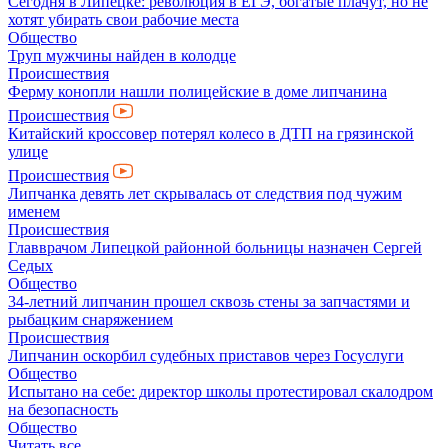
Сегодня в Липецке: революция в ЕГЭ, богатые плачут, но не
хотят убирать свои рабочие места
Общество
Труп мужчины найден в колодце
Происшествия
Ферму конопли нашли полицейские в доме липчанина
Происшествия
Китайский кроссовер потерял колесо в ДТП на грязинской
улице
Происшествия
Липчанка девять лет скрывалась от следствия под чужим
именем
Происшествия
Главврачом Липецкой районной больницы назначен Сергей
Седых
Общество
34-летний липчанин прошел сквозь стены за запчастями и
рыбацким снаряжением
Происшествия
Липчанин оскорбил судебных приставов через Госуслуги
Общество
Испытано на себе: директор школы протестировал скалодром
на безопасность
Общество
Читать все