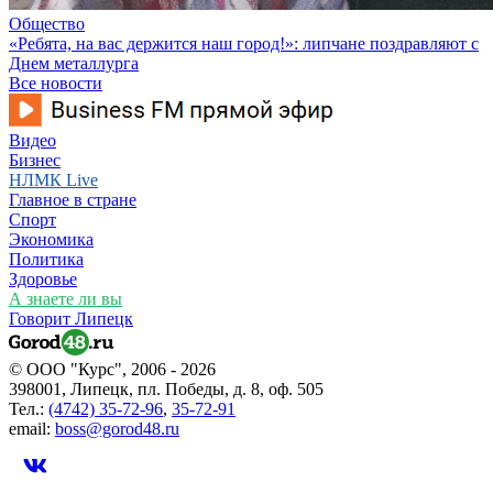
Общество
«Ребята, на вас держится наш город!»: липчане поздравляют с
Днем металлурга
Все новости
Видео
Бизнес
НЛМК Live
Главное в стране
Спорт
Экономика
Политика
Здоровье
А знаете ли вы
Говорит Липецк
© ООО "Курс", 2006 - 2026
398001, Липецк, пл. Победы, д. 8, оф. 505
Тел.:
(4742) 35-72-96
,
35-72-91
email:
boss@gorod48.ru