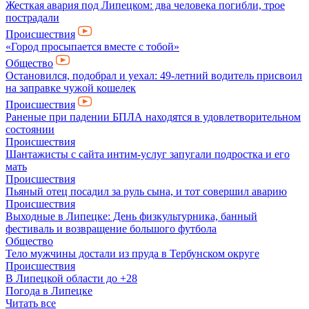
Жесткая авария под Липецком: два человека погибли, трое
пострадали
Происшествия
«Город просыпается вместе с тобой»
Общество
Остановился, подобрал и уехал: 49-летний водитель присвоил
на заправке чужой кошелек
Происшествия
Раненые при падении БПЛА находятся в удовлетворительном
состоянии
Происшествия
Шантажисты с сайта интим-услуг запугали подростка и его
мать
Происшествия
Пьяный отец посадил за руль сына, и тот совершил аварию
Происшествия
Выходные в Липецке: День физкультурника, банный
фестиваль и возвращение большого футбола
Общество
Тело мужчины достали из пруда в Тербунском округе
Происшествия
В Липецкой области до +28
Погода в Липецке
Читать все