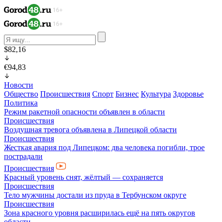
$82,16
€94,83
Новости
Общество
Происшествия
Спорт
Бизнес
Культура
Здоровье
Политика
Режим ракетной опасности объявлен в области
Происшествия
Воздушная тревога объявлена в Липецкой области
Происшествия
Жесткая авария под Липецком: два человека погибли, трое
пострадали
Происшествия
Красный уровень снят, жёлтый — сохраняется
Происшествия
Тело мужчины достали из пруда в Тербунском округе
Происшествия
Зона красного уровня расширилась ещё на пять округов
области