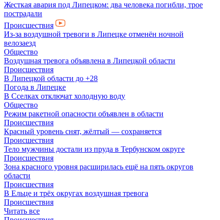
Жесткая авария под Липецком: два человека погибли, трое
пострадали
Происшествия
Из-за воздушной тревоги в Липецке отменён ночной
велозаезд
Общество
Воздушная тревога объявлена в Липецкой области
Происшествия
В Липецкой области до +28
Погода в Липецке
В Сселках отключат холодную воду
Общество
Режим ракетной опасности объявлен в области
Происшествия
Красный уровень снят, жёлтый — сохраняется
Происшествия
Тело мужчины достали из пруда в Тербунском округе
Происшествия
Зона красного уровня расширилась ещё на пять округов
области
Происшествия
В Ельце и трёх округах воздушная тревога
Происшествия
Читать все
Происшествия