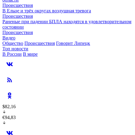
Происшествия
В Ельце и трёх округах воздушная тревога
Происшествия
Раненые при падении БПЛА находятся в удовлетворительном
состоянии
Происшествия
Видео
Общество
Происшествия
Говорит Липецк
Топ новости
В России
В мире
$82,16
€94,83