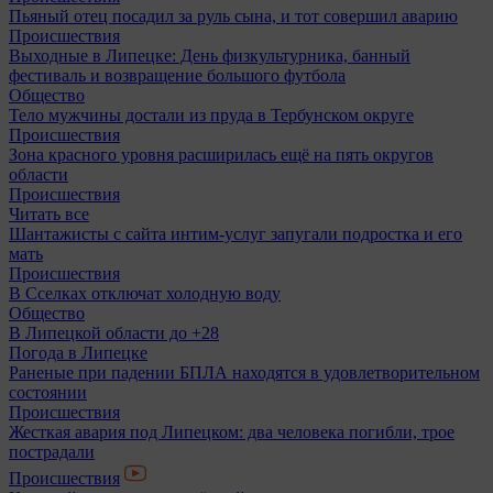
Пьяный отец посадил за руль сына, и тот совершил аварию
Происшествия
Выходные в Липецке: День физкультурника, банный
фестиваль и возвращение большого футбола
Общество
Тело мужчины достали из пруда в Тербунском округе
Происшествия
Зона красного уровня расширилась ещё на пять округов
области
Происшествия
Читать все
Шантажисты с сайта интим-услуг запугали подростка и его
мать
Происшествия
В Сселках отключат холодную воду
Общество
В Липецкой области до +28
Погода в Липецке
Раненые при падении БПЛА находятся в удовлетворительном
состоянии
Происшествия
Жесткая авария под Липецком: два человека погибли, трое
пострадали
Происшествия