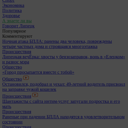
Спорт
Экономика
Политика
Здоровье
А знаете ли вы
Говорит Липецк
Популярное
Комментируют
Ночная атака БПЛА: ранены два человека, повреждены
четыре частных дома и строящаяся многоэтажка
Происшествия
Липецкая вечЁрка: хвосты у бензозаправок, вонь в «Елецком»
и разнос мэра
Общество
«Город просыпается вместе с тобой»
Общество
Остановился, подобрал и уехал: 49-летний водитель присвоил
на заправке чужой кошелек
Происшествия
Шантажисты с сайта интим-услуг запугали подростка и его
мать
Происшествия
Раненые при падении БПЛА находятся в удовлетворительном
состоянии
Происшествия