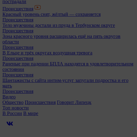
пострадали
Происшествия
Красный уровень снят, жёлтый — сохраняется
Происшествия
Тело мужчины достали из пруда в Тербунском округе
Происшествия
Зона красного уровня расширилась ещё на пять округов
области
Происшествия
В Ельце и трёх округах воздушная тревога
Происшествия
Раненые при падении БПЛА находятся в удовлетворительном
состоянии
Происшествия
Шантажисты с сайта интим-услуг запугали подростка и его
мать
Происшествия
Видео
Общество
Происшествия
Говорит Липецк
Топ новости
В России
В мире