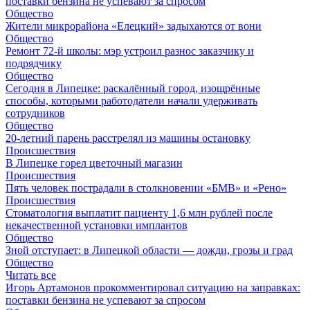
поставки бензина не успевают за спросом
Общество
Жители микрорайона «Елецкий» задыхаются от вони
Общество
Ремонт 72‑й школы: мэр устроил разнос заказчику и
подрядчику
Общество
Сегодня в Липецке: раскалённый город, изощрённые
способы, которыми работодатели начали удерживать
сотрудников
Общество
20-летний парень расстрелял из машины остановку
Происшествия
В Липецке горел цветочный магазин
Происшествия
Пять человек пострадали в столкновении «БМВ» и «Рено»
Происшествия
Стоматология выплатит пациенту 1,6 млн рублей после
некачественной установки имплантов
Общество
Зной отступает: в Липецкой области — дожди, грозы и град
Общество
Читать все
Игорь Артамонов прокомментировал ситуацию на заправках:
поставки бензина не успевают за спросом