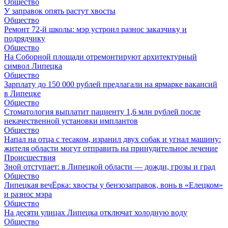
Общество
У заправок опять растут хвосты
Общество
Ремонт 72‑й школы: мэр устроил разнос заказчику и
подрядчику
Общество
На Соборной площади отремонтируют архитектурный
символ Липецка
Общество
Зарплату до 150 000 рублей предлагали на ярмарке вакансий
в Липецке
Общество
Стоматология выплатит пациенту 1,6 млн рублей после
некачественной установки имплантов
Общество
Напал на отца с тесаком, изранил двух собак и угнал машину:
жителя области могут отправить на принудительное лечение
Происшествия
Зной отступает: в Липецкой области — дожди, грозы и град
Общество
Липецкая вечЁрка: хвосты у бензозаправок, вонь в «Елецком»
и разнос мэра
Общество
На десяти улицах Липецка отключат холодную воду
Общество