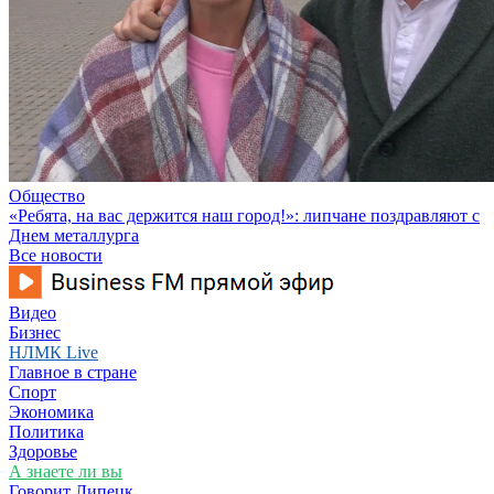
Общество
«Ребята, на вас держится наш город!»: липчане поздравляют с
Днем металлурга
Все новости
Видео
Бизнес
НЛМК Live
Главное в стране
Спорт
Экономика
Политика
Здоровье
А знаете ли вы
Говорит Липецк