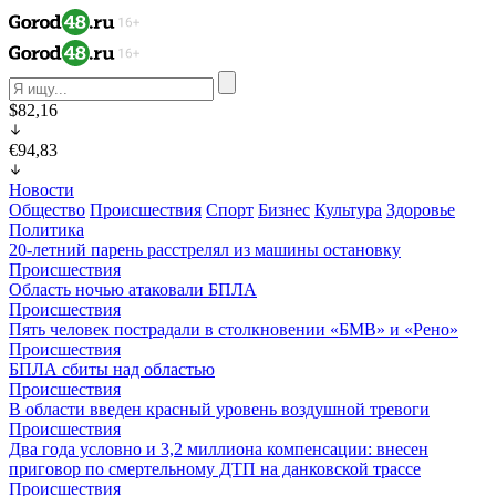
$82,16
€94,83
Новости
Общество
Происшествия
Спорт
Бизнес
Культура
Здоровье
Политика
20-летний парень расстрелял из машины остановку
Происшествия
Область ночью атаковали БПЛА
Происшествия
Пять человек пострадали в столкновении «БМВ» и «Рено»
Происшествия
БПЛА сбиты над областью
Происшествия
В области введен красный уровень воздушной тревоги
Происшествия
Два года условно и 3,2 миллиона компенсации: внесен
приговор по смертельному ДТП на данковской трассе
Происшествия