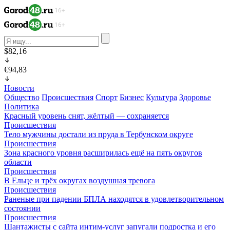
$82,16
€94,83
Новости
Общество
Происшествия
Спорт
Бизнес
Культура
Здоровье
Политика
Красный уровень снят, жёлтый — сохраняется
Происшествия
Тело мужчины достали из пруда в Тербунском округе
Происшествия
Зона красного уровня расширилась ещё на пять округов
области
Происшествия
В Ельце и трёх округах воздушная тревога
Происшествия
Раненые при падении БПЛА находятся в удовлетворительном
состоянии
Происшествия
Шантажисты с сайта интим-услуг запугали подростка и его