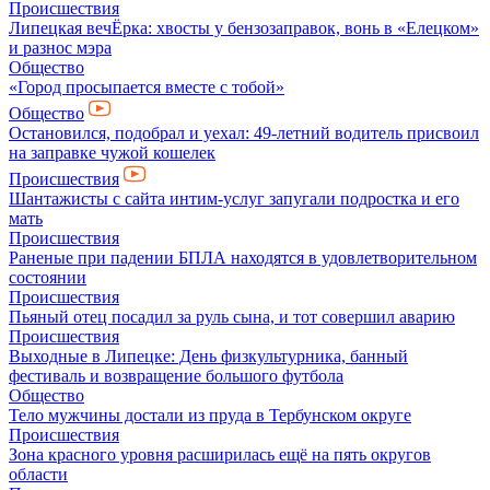
Происшествия
Липецкая вечЁрка: хвосты у бензозаправок, вонь в «Елецком»
и разнос мэра
Общество
«Город просыпается вместе с тобой»
Общество
Остановился, подобрал и уехал: 49-летний водитель присвоил
на заправке чужой кошелек
Происшествия
Шантажисты с сайта интим-услуг запугали подростка и его
мать
Происшествия
Раненые при падении БПЛА находятся в удовлетворительном
состоянии
Происшествия
Пьяный отец посадил за руль сына, и тот совершил аварию
Происшествия
Выходные в Липецке: День физкультурника, банный
фестиваль и возвращение большого футбола
Общество
Тело мужчины достали из пруда в Тербунском округе
Происшествия
Зона красного уровня расширилась ещё на пять округов
области