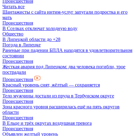
Происшествия
Читать все
Шантажисты с сайта интим-услуг запугали подростка и его
мать
Происшествия
В Сселках отключат холодную воду
Общество
В Липецкой области до +28
Погода в Липецке
Раненые при падении БПЛА находятся в удовлетворительном
состоянии
Происшествия
Жесткая авария под Липецком: два человека погибли, трое
пострадали
Происшествия
Красный уровень снят, жёлтый — сохраняется
Происшествия
Тело мужчины достали из пруда в Тербунском округе
Происшествия
Зона красного уровня расширилась ещё на пять округов
области
Происшествия
В Ельце и трёх округах воздушная тревога
Происшествия
Объявлен желтый уровень