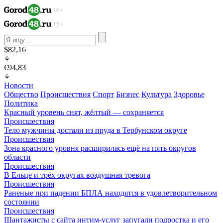
$82,16
€94,83
Новости
Общество
Происшествия
Спорт
Бизнес
Культура
Здоровье
Политика
Красный уровень снят, жёлтый — сохраняется
Происшествия
Тело мужчины достали из пруда в Тербунском округе
Происшествия
Зона красного уровня расширилась ещё на пять округов
области
Происшествия
В Ельце и трёх округах воздушная тревога
Происшествия
Раненые при падении БПЛА находятся в удовлетворительном
состоянии
Происшествия
Шантажисты с сайта интим-услуг запугали подростка и его