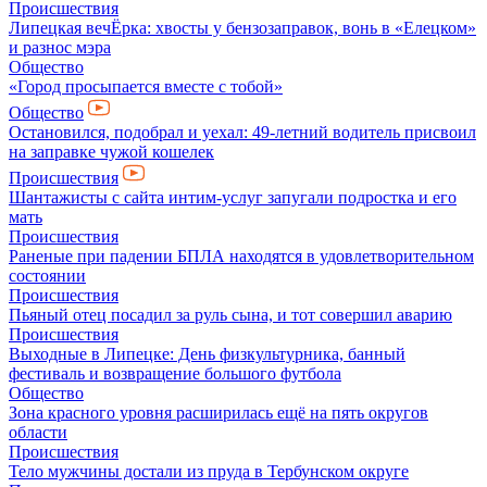
Происшествия
Липецкая вечЁрка: хвосты у бензозаправок, вонь в «Елецком»
и разнос мэра
Общество
«Город просыпается вместе с тобой»
Общество
Остановился, подобрал и уехал: 49-летний водитель присвоил
на заправке чужой кошелек
Происшествия
Шантажисты с сайта интим-услуг запугали подростка и его
мать
Происшествия
Раненые при падении БПЛА находятся в удовлетворительном
состоянии
Происшествия
Пьяный отец посадил за руль сына, и тот совершил аварию
Происшествия
Выходные в Липецке: День физкультурника, банный
фестиваль и возвращение большого футбола
Общество
Зона красного уровня расширилась ещё на пять округов
области
Происшествия
Тело мужчины достали из пруда в Тербунском округе