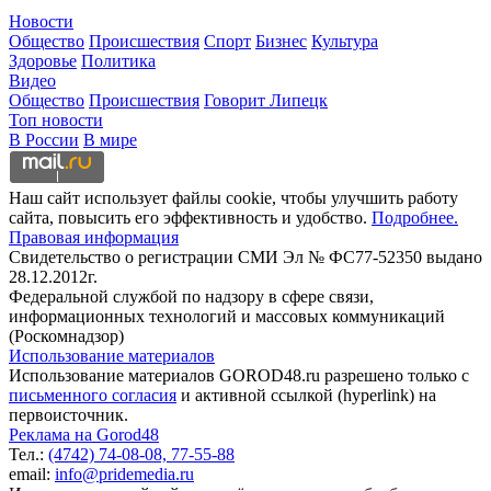
Новости
Общество
Происшествия
Спорт
Бизнес
Культура
Здоровье
Политика
Видео
Общество
Происшествия
Говорит Липецк
Топ новости
В России
В мире
Наш сайт использует файлы cookie, чтобы улучшить работу
сайта, повысить его эффективность и удобство.
Подробнее.
Правовая информация
Свидетельство о регистрации СМИ Эл № ФС77-52350 выдано
28.12.2012г.
Федеральной службой по надзору в сфере связи,
информационных технологий и массовых коммуникаций
(Роскомнадзор)
Использование материалов
Использование материалов GOROD48.ru разрешено только с
письменного согласия
и активной ссылкой (hyperlink) на
первоисточник.
Реклама на Gorod48
Тел.:
(4742) 74-08-08,
77-55-88
email:
info@pridemedia.ru