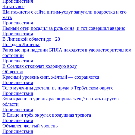
Происшествия
Читать все
Шантажисты с сайта интим-услуг запугали подростка и его
мать
Происшествия
Пьяный отец посадил за руль сына, и тот совершил аварию
Происшествия
В Липецкой области до +28
Погода в Липецке
Раненые при падении БПЛА находятся в удовлетворительном
состоянии
Происшествия
В Сселках отключат холодную воду
Общество
Красный уровень снят, жёлтый — сохраняется
Происшествия
Тело мужчины достали из пруда в Тербунском округе
Происшествия
Зона красного уровня расширилась ещё на пять округов
области
Происшествия
В Ельце и трёх округах воздушная тревога
Происшествия
Объявлен желтый уровень
Происшествия