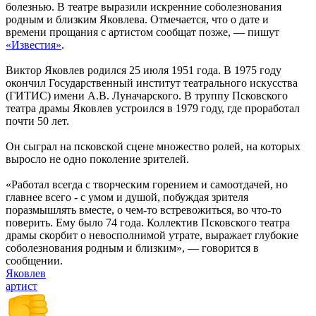
болезнью. В театре выразили искренние соболезнования
родным и близким Яковлева. Отмечается, что о дате и
времени прощания с артистом сообщат позже, — пишут
«Известия»
.
Виктор Яковлев родился 25 июля 1951 года. В 1975 году
окончил Государственный институт театрального искусства
(ГИТИС) имени А.В. Луначарского. В труппу Псковского
театра драмы Яковлев устроился в 1979 году, где проработал
почти 50 лет.
Он сыграл на псковской сцене множество ролей, на которых
выросло не одно поколение зрителей.
«Работал всегда с творческим горением и самоотдачей, но
главнее всего - с умом и душой, побуждая зрителя
поразмышлять вместе, о чем-то встревожиться, во что-то
поверить. Ему было 74 года. Коллектив Псковского театра
драмы скорбит о невосполнимой утрате, выражает глубокие
соболезнования родным и близким», — говорится в
сообщении.
Яковлев
артист