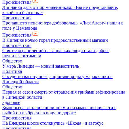
Происшествия
Липчанка дала отпор мошенникам: «Вы не представляете,
какой это был шок!»
Происшествия
Пропавшего пенсионера добровольцы «ЛизаАлерт» нашли в
поле у Цемзавода
Происшествия
В Липецке ночью горел продовольственный магазин
Происшествия
Снятие ограничений на заправках: люди стали добрее,
появился оптимизм
Общество
У мэра Липецка — новый заместитель
Политика
Соседи по вагону поезда приняли роды у марокканки в
Липецкой области
Общество
Первая за сезон смерть от отравления грибами зафиксирована
в Липецкой области
Здоровье
Браконьера застали с поличным и началась погоня: сети с
рыбой он выбросил в воду по дороге
Происшествия
На Елецком шоссе столкнулись «Шкода» и автобус
Происшествия