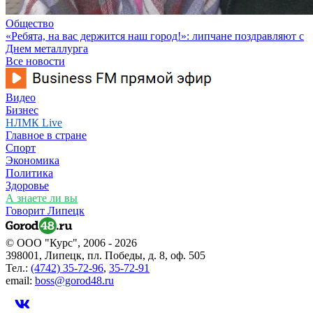
Общество
«Ребята, на вас держится наш город!»: липчане поздравляют с
Днем металлурга
Все новости
Видео
Бизнес
НЛМК Live
Главное в стране
Спорт
Экономика
Политика
Здоровье
А знаете ли вы
Говорит Липецк
© ООО "Курс", 2006 - 2026
398001, Липецк, пл. Победы, д. 8, оф. 505
Тел.:
(4742) 35-72-96
,
35-72-91
email:
boss@gorod48.ru