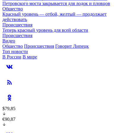
Петровского моста закрывается для лодок и пловцов
Общество
Красный уровень — отбой, желтый — продолжает
действовать
Происшествия
Теперь красный уровень для всей области
Происшествия
Видео
Общество
Происшествия
Говорит Липецк
Топ новости
В России
В мире
$79,85
€90,87