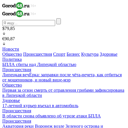
$79,85
€90,87
Новости
Общество
Происшествия
Спорт
Бизнес
Культура
Здоровье
Политика
БПЛА сбиты над Липецкой областью
Происшествия
Липецкая вечЁрка: заправки после чёта-нечета, как отбиться
от мошенников, и новый вице-мэр
Общество
Первая за сезон смерть от отравления грибами зафиксирована
в Липецкой области
Здоровье
17-летний курьер въехал в автомобиль
Происшествия
В области снова объявлено об угрозе атаки БПЛА
Происшествия
Акватория реки Воронеж возле Зеленого острова и