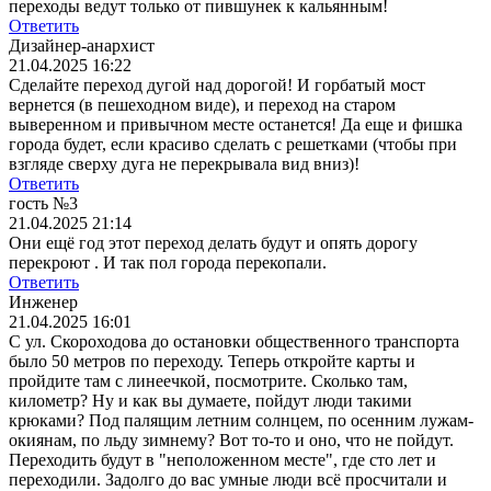
переходы ведут только от пившунек к кальянным!
Ответить
Дизайнер-анархист
21.04.2025 16:22
Сделайте переход дугой над дорогой! И горбатый мост
вернется (в пешеходном виде), и переход на старом
выверенном и привычном месте останется! Да еще и фишка
города будет, если красиво сделать с решетками (чтобы при
взгляде сверху дуга не перекрывала вид вниз)!
Ответить
гость №3
21.04.2025 21:14
Они ещё год этот переход делать будут и опять дорогу
перекроют . И так пол города перекопали.
Ответить
Инженер
21.04.2025 16:01
С ул. Скороходова до остановки общественного транспорта
было 50 метров по переходу. Теперь откройте карты и
пройдите там с линеечкой, посмотрите. Сколько там,
километр? Ну и как вы думаете, пойдут люди такими
крюками? Под палящим летним солнцем, по осенним лужам-
окиянам, по льду зимнему? Вот то-то и оно, что не пойдут.
Переходить будут в "неположенном месте", где сто лет и
переходили. Задолго до вас умные люди всë просчитали и