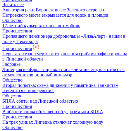
Читать все
Акватория реки Воронеж возле Зеленого острова и
Петровского моста закрывается для лодок и пловцов
Общество
17-летний курьер въехал в автомобиль
Происшествия
Пропавшего пенсионера добровольцы «ЛизаАлерт» нашли в
поле у Цемзавода
Происшествия
Первая за сезон смерть от отравления грибами зафиксирована
в Липецкой области
Здоровье
Липецкая вечЁрка: заправки после чёта-нечета, как отбиться
от мошенников, и новый вице-мэр
Общество
Вторая попытка: схема движения у памятника Танкистам
изменится в понедельник
Общество
БПЛА сбиты над Липецкой областью
Происшествия
В области снова объявлено об угрозе атаки БПЛА
Происшествия
На трех улицах Липецка отключат холодную воду
Общество