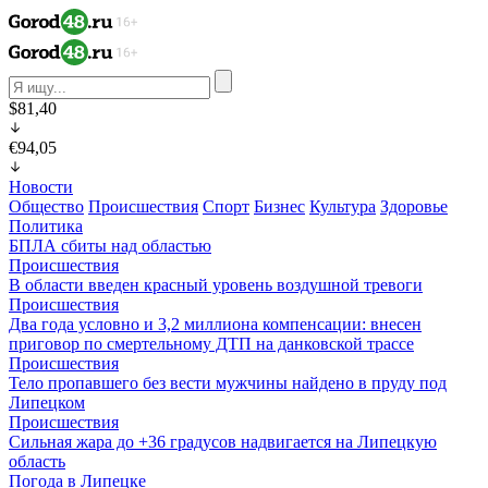
$81,40
€94,05
Новости
Общество
Происшествия
Спорт
Бизнес
Культура
Здоровье
Политика
БПЛА сбиты над областью
Происшествия
В области введен красный уровень воздушной тревоги
Происшествия
Два года условно и 3,2 миллиона компенсации: внесен
приговор по смертельному ДТП на данковской трассе
Происшествия
Тело пропавшего без вести мужчины найдено в пруду под
Липецком
Происшествия
Сильная жара до +36 градусов надвигается на Липецкую
область
Погода в Липецке