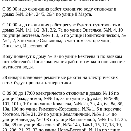
С 09:00 и до окончания работ холодную воду отключат в
домах №№ 24/4, 24/5, 26/4 по улице 8 Марта.
С 10:00 и до окончания работ ресурс будет отсутствовать в
домах №№ 1/1, 1/2, 3/1, 3/2, 7а по улице Энгельса, №№ 4, 10
по улице Бехтеева, №№ 1, 3, 5 по улице Политехнической, №
№ 1, 2, 3 по улице Славянова, в частном секторе улиц
Энгельса, Известковой.
Воду подвезут к дому № 10 по улице Бехтеева и по заявкам
потребителей. После окончания работ возможно повышение
мутности воды.
28 января плановые ремонтные работы на электрических
сетях будут проводить энергетики.
С 09:00 до 17:00 электричество отключат в домах № 1б по
улице Гражданской, №№ 1а, 3а по улице Дружбы, №№ 99,
101, 101а, 101в по улице Ковалева, №№ 2а, 3в, 4в, 6а, 8а, 8б,
10а, 10б по улице Римского-Корсакова, №№ 1, 6 в переулке
Уютном, №№ 21, 29 по улице Земляничной, №№ 1-14 по
улице Надежды, № 108 по улице Васильковой, №№ 1а, 12, 25,
26а, 38 по улице Жактовской, №№ 14в, 14в/1, 15, 17, 18, 19,
20, 20б, 21, 22, 33 по улице Ново-Весовой, № 11а по улице