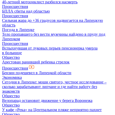
40-летний мотоциклист разбился насмерть
Происшествия
БПЛА сбиты над областью
Происшествия
Сильная жара до +36 градусов надвигается на Липецкую
область
Погода в Липецке
Тело пропавшего без вести мужчины найдено в пруду под
Липецком
Происшествия
Вспыхнувшая от луковых перьев пенсионерка умерла
в больнице
Общество
Арестован ранивший ребенка стрелок
Происшествия
Бензин подешевел в Липецкой области
Экономика
Сегодня в Липецке: мощи святого, честное исследование –
сколько зарабатывают липчане и где найти работу без
знакомств
Общество
Велопарад остановит движение у берега Воронежа
Общество
У кафе «Река» на Центральном пляже неприятно пахнет
Общество