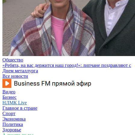
Общество
«Ребята, на вас держится наш город!»: липчане поздравляют с
Днем металлурга
Все новости
Видео
Бизнес
НЛМК Live
Главное в стране
Спорт
Экономика
Политика
Здоровье