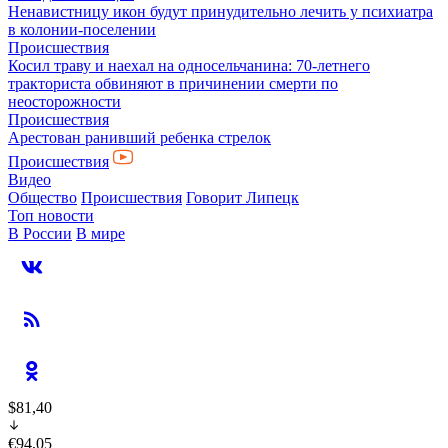
Ненавистницу икон будут принудительно лечить у психиатра
в колонии-поселении
Происшествия
Косил траву и наехал на односельчанина: 70-летнего
тракториста обвиняют в причинении смерти по
неосторожности
Происшествия
Арестован ранивший ребенка стрелок
Происшествия
Видео
Общество
Происшествия
Говорит Липецк
Топ новости
В России
В мире
$81,40
€94,05