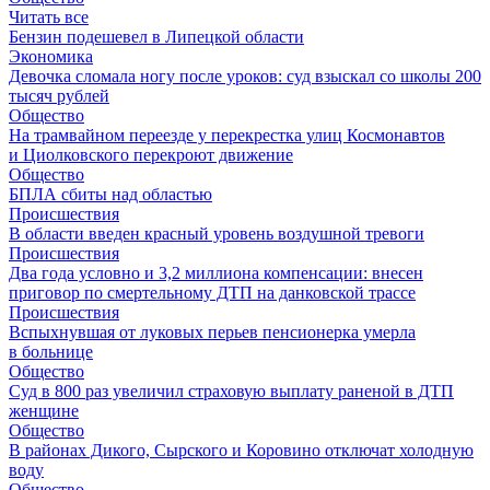
Читать все
Бензин подешевел в Липецкой области
Экономика
Девочка сломала ногу после уроков: суд взыскал со школы 200
тысяч рублей
Общество
На трамвайном переезде у перекрестка улиц Космонавтов
и Циолковского перекроют движение
Общество
БПЛА сбиты над областью
Происшествия
В области введен красный уровень воздушной тревоги
Происшествия
Два года условно и 3,2 миллиона компенсации: внесен
приговор по смертельному ДТП на данковской трассе
Происшествия
Вспыхнувшая от луковых перьев пенсионерка умерла
в больнице
Общество
Суд в 800 раз увеличил страховую выплату раненой в ДТП
женщине
Общество
В районах Дикого, Сырского и Коровино отключат холодную
воду
Общество