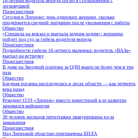
16-летний водитель мопеда погиб в столкновении с
легковушкой
Происшествия
Сегодня в Липецке: день одиноких женщин, сколько
продержится средний липчанин после увольнения с работы
Общество
«Спешила на вокзал и выехала задним ходом»: женщина
пойдет под суд за гибель водителя мопеда
Происшествия
Подробности гибели 16-летнего мальчика: водитель «ВАЗа»
выехал на встречку
Происшествия
В доме на Звездной платежи за ОДН выросли более чем в три
раза
Общество
Бледная поганка расплодилась в лесах области — как четверть
века назад
Общество
Резидент ОЭЗ «Липецк» вместо инвестиций в ее развитие
занимался майнингом
Общество
30 человек жильцов пятиэтажки эвакуированы из-за
замыкания
Происшествия
Над Липецкой областью перехвачены БПЛА