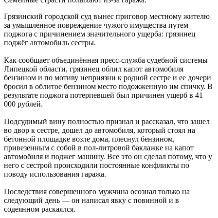
Грязинский городской суд вынес приговор местному жителю
за умышленное повреждение чужого имущества путем
поджога с причинением значительного ущерба: грязинец
поджёг автомобиль сестры.
Как сообщает объединённая пресс-служба судебной системы
Липецкой области, грязинец облил капот автомобиля
бензином и по мотиву неприязни к родной сестре и ее дочери
бросил в облитое бензином место подожженную им спичку. В
результате поджога потерпевшей был причинен ущерб в 41
000 рублей.
Подсудимый вину полностью признал и рассказал, что зашел
во двор к сестре, дошел до автомобиля, который стоял на
бетонной площадке возле дома, плеснул бензином,
привезенным с собой в пол-литровой баклажке на капот
автомобиля и поджег машину. Все это он сделал потому, что у
него с сестрой происходили постоянные конфликты по
поводу использования гаража.
Последствия совершенного мужчина осознал только на
следующий день — он написал явку с повинной и в
содеянном раскаялся.