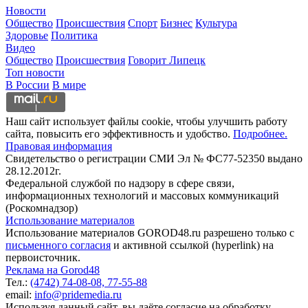
Новости
Общество
Происшествия
Спорт
Бизнес
Культура
Здоровье
Политика
Видео
Общество
Происшествия
Говорит Липецк
Топ новости
В России
В мире
Наш сайт использует файлы cookie, чтобы улучшить работу
сайта, повысить его эффективность и удобство.
Подробнее.
Правовая информация
Свидетельство о регистрации СМИ Эл № ФС77-52350 выдано
28.12.2012г.
Федеральной службой по надзору в сфере связи,
информационных технологий и массовых коммуникаций
(Роскомнадзор)
Использование материалов
Использование материалов GOROD48.ru разрешено только с
письменного согласия
и активной ссылкой (hyperlink) на
первоисточник.
Реклама на Gorod48
Тел.:
(4742) 74-08-08,
77-55-88
email:
info@pridemedia.ru
Используя данный сайт, вы даёте согласие на обработку