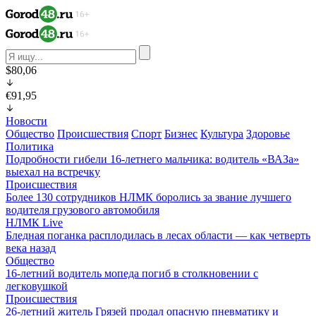
$80,06
€91,95
Новости
Общество
Происшествия
Спорт
Бизнес
Культура
Здоровье
Политика
Подробности гибели 16-летнего мальчика: водитель «ВАЗа»
выехал на встречку
Происшествия
Более 130 сотрудников НЛМК боролись за звание лучшего
водителя грузового автомобиля
НЛМК Live
Бледная поганка расплодилась в лесах области — как четверть
века назад
Общество
16-летний водитель мопеда погиб в столкновении с
легковушкой
Происшествия
26-летний житель Грязей продал опасную пневматику и