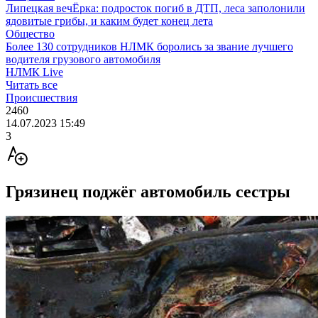
Липецкая вечЁрка: подросток погиб в ДТП, леса заполонили
ядовитые грибы, и каким будет конец лета
Общество
Более 130 сотрудников НЛМК боролись за звание лучшего
водителя грузового автомобиля
НЛМК Live
Читать все
Происшествия
2460
14.07.2023 15:49
3
Грязинец поджёг автомобиль сестры