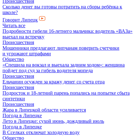
Происшествия
Сколько денег вы готовы потратить на сборы ребёнка к
школе?
Говорит Липецк
Читать все
Подробности гибели 16-летнего мальчика: водитель «ВАЗа»
выехал на встречку
Происшествия
Мошенники предлагают липчанам поверить счетчики
и угрожают штрафами
Общество
«Спешила на вокзал и выехала задним ходом»: женщина
пойдет под суд за гибель водителя мопеда
Происшествия
Ельчанин осужден за кражу денег со счета отца
Происшествия
Подросток и 18-летний парень попались на попытке сбыта
синтетики
Происшествия
Жара в Липецкой области усиливается
Погода в Липецке
Лето в Липецке: сухой июнь, дождливый июль
Погода в Липецке
В Сселках отключат холодную воду
Общество