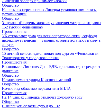
Липецкий зоопарк принимает кабачки
Общество
На четырех перекрестках Липецка установят комплексы
фотофиксации
Общество
Запуганный парень заложил украшения матери и отправил
152 тысячи мошенникам
Происшествия
УК открывают дома для всех операторов связи, соцфонд
индексирует пенсии — законы, которые вступают в силу в
августе
Общество
15-летний велосипедист попал под фургон «Фольксваген
Транспортер» у городского пляжа
Происшествия
Выходные в Липецке: День ВДВ, триатлон, где перекроют
движение
Общество
Начался ремонт улицы Краснознаменной
Общество
Ночью над областью перехвачены БПЛА
Происшествия
На 14 улицах Липецка отключат холодную воду
Общество
В Липецкой области сухо и до +32