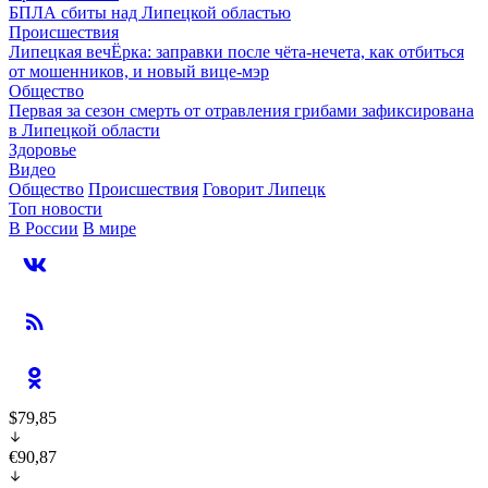
БПЛА сбиты над Липецкой областью
Происшествия
Липецкая вечЁрка: заправки после чёта-нечета, как отбиться
от мошенников, и новый вице-мэр
Общество
Первая за сезон смерть от отравления грибами зафиксирована
в Липецкой области
Здоровье
Видео
Общество
Происшествия
Говорит Липецк
Топ новости
В России
В мире
$79,85
€90,87