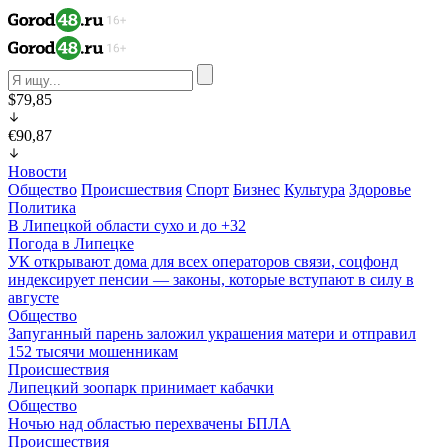
$79,85
€90,87
Новости
Общество
Происшествия
Спорт
Бизнес
Культура
Здоровье
Политика
В Липецкой области сухо и до +32
Погода в Липецке
УК открывают дома для всех операторов связи, соцфонд
индексирует пенсии — законы, которые вступают в силу в
августе
Общество
Запуганный парень заложил украшения матери и отправил
152 тысячи мошенникам
Происшествия
Липецкий зоопарк принимает кабачки
Общество
Ночью над областью перехвачены БПЛА
Происшествия