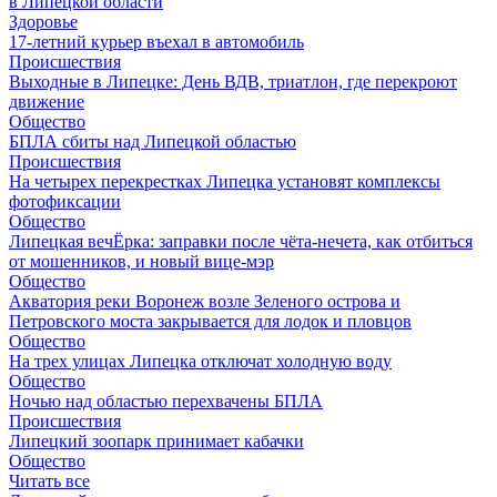
в Липецкой области
Здоровье
17-летний курьер въехал в автомобиль
Происшествия
Выходные в Липецке: День ВДВ, триатлон, где перекроют
движение
Общество
БПЛА сбиты над Липецкой областью
Происшествия
На четырех перекрестках Липецка установят комплексы
фотофиксации
Общество
Липецкая вечЁрка: заправки после чёта-нечета, как отбиться
от мошенников, и новый вице-мэр
Общество
Акватория реки Воронеж возле Зеленого острова и
Петровского моста закрывается для лодок и пловцов
Общество
На трех улицах Липецка отключат холодную воду
Общество
Ночью над областью перехвачены БПЛА
Происшествия
Липецкий зоопарк принимает кабачки
Общество
Читать все