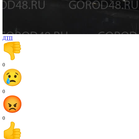
ДТП
0
0
0