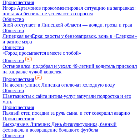
Происшествия
Игорь Артамонов прокомментировал ситуацию на заправках:
поставки бензина не успевают за спросом
Общество
Зной отступает: в Липецкой области — дожди, грозы и град
Общество
Липецкая вечЁрка: хвосты у бензозаправок, вонь в «Елецком»
и разнос мэра
Общество
«Город просыпается вместе с тобой»
Общество
Остановился, подобрал и уехал: 49-летний водитель присвоил
на заправке чужой кошелек
Происшествия
На десяти улицах Липецка отключат холодную воду
Общество
Шантажисты с сайта интим-услуг запугали подростка и его
мать
Происшествия
Пьяный отец посадил за руль сына, и тот совершил аварию
Происшествия
Выходные в Липецке: День физкультурника, банный
фестиваль и возвращение большого футбола
Общество