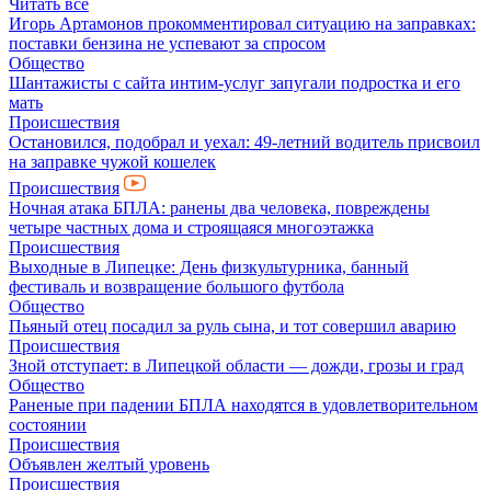
Читать все
Игорь Артамонов прокомментировал ситуацию на заправках:
поставки бензина не успевают за спросом
Общество
Шантажисты с сайта интим-услуг запугали подростка и его
мать
Происшествия
Остановился, подобрал и уехал: 49-летний водитель присвоил
на заправке чужой кошелек
Происшествия
Ночная атака БПЛА: ранены два человека, повреждены
четыре частных дома и строящаяся многоэтажка
Происшествия
Выходные в Липецке: День физкультурника, банный
фестиваль и возвращение большого футбола
Общество
Пьяный отец посадил за руль сына, и тот совершил аварию
Происшествия
Зной отступает: в Липецкой области — дожди, грозы и град
Общество
Раненые при падении БПЛА находятся в удовлетворительном
состоянии
Происшествия
Объявлен желтый уровень
Происшествия