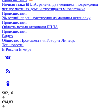
Ночная атака БПЛА: ранены два человека, повреждены
четыре частных дома и строящаяся многоэтажка
Происшествия
20-летний парень расстрелял из машины остановку
Происшествия
Область ночью атаковали БПЛА
Происшествия
Видео
Общество
Происшествия
Говорит Липецк
Топ новости
В России
В мире
$82,16
€94,83