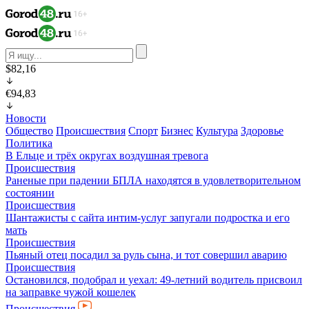
$82,16
€94,83
Новости
Общество
Происшествия
Спорт
Бизнес
Культура
Здоровье
Политика
В Ельце и трёх округах воздушная тревога
Происшествия
Раненые при падении БПЛА находятся в удовлетворительном
состоянии
Происшествия
Шантажисты с сайта интим-услуг запугали подростка и его
мать
Происшествия
Пьяный отец посадил за руль сына, и тот совершил аварию
Происшествия
Остановился, подобрал и уехал: 49-летний водитель присвоил
на заправке чужой кошелек
Происшествия