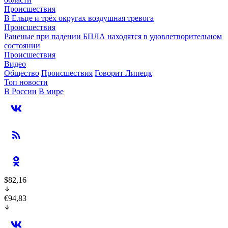
Происшествия
В Ельце и трёх округах воздушная тревога
Происшествия
Раненые при падении БПЛА находятся в удовлетворительном
состоянии
Происшествия
Видео
Общество
Происшествия
Говорит Липецк
Топ новости
В России
В мире
$82,16
€94,83