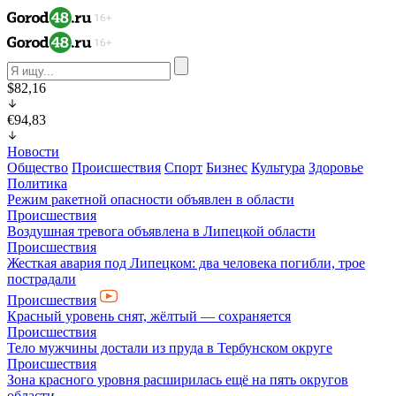
$82,16
€94,83
Новости
Общество
Происшествия
Спорт
Бизнес
Культура
Здоровье
Политика
Режим ракетной опасности объявлен в области
Происшествия
Воздушная тревога объявлена в Липецкой области
Происшествия
Жесткая авария под Липецком: два человека погибли, трое
пострадали
Происшествия
Красный уровень снят, жёлтый — сохраняется
Происшествия
Тело мужчины достали из пруда в Тербунском округе
Происшествия
Зона красного уровня расширилась ещё на пять округов
области