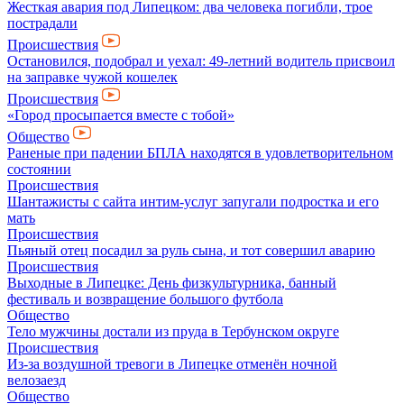
Жесткая авария под Липецком: два человека погибли, трое
пострадали
Происшествия
Остановился, подобрал и уехал: 49-летний водитель присвоил
на заправке чужой кошелек
Происшествия
«Город просыпается вместе с тобой»
Общество
Раненые при падении БПЛА находятся в удовлетворительном
состоянии
Происшествия
Шантажисты с сайта интим-услуг запугали подростка и его
мать
Происшествия
Пьяный отец посадил за руль сына, и тот совершил аварию
Происшествия
Выходные в Липецке: День физкультурника, банный
фестиваль и возвращение большого футбола
Общество
Тело мужчины достали из пруда в Тербунском округе
Происшествия
Из-за воздушной тревоги в Липецке отменён ночной
велозаезд
Общество