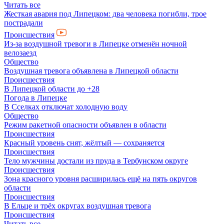
Читать все
Жесткая авария под Липецком: два человека погибли, трое
пострадали
Происшествия
Из-за воздушной тревоги в Липецке отменён ночной
велозаезд
Общество
Воздушная тревога объявлена в Липецкой области
Происшествия
В Липецкой области до +28
Погода в Липецке
В Сселках отключат холодную воду
Общество
Режим ракетной опасности объявлен в области
Происшествия
Красный уровень снят, жёлтый — сохраняется
Происшествия
Тело мужчины достали из пруда в Тербунском округе
Происшествия
Зона красного уровня расширилась ещё на пять округов
области
Происшествия
В Ельце и трёх округах воздушная тревога
Происшествия
Читать все