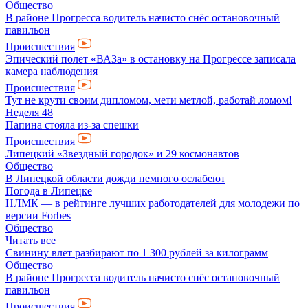
Общество
В районе Прогресса водитель начисто снёс остановочный
павильон
Происшествия
Эпический полет «ВАЗа» в остановку на Прогрессе записала
камера наблюдения
Происшествия
Тут не крути своим дипломом, мети метлой, работай ломом!
Неделя 48
Папина стояла из-за спешки
Происшествия
Липецкий «Звездный городок» и 29 космонавтов
Общество
В Липецкой области дожди немного ослабеют
Погода в Липецке
НЛМК — в рейтинге лучших работодателей для молодежи по
версии Forbes
Общество
Читать все
Свинину влет разбирают по 1 300 рублей за килограмм
Общество
В районе Прогресса водитель начисто снёс остановочный
павильон
Происшествия