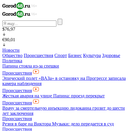
$76,97
€90,01
Новости
Общество
Происшествия
Спорт
Бизнес
Культура
Здоровье
Политика
Папина стояла из-за спешки
Происшествия
Эпический полет «ВАЗа» в остановку на Прогрессе записала
камера наблюдения
Происшествия
Жесткая авария на улице Папина: проезд перекрыт
Происшествия
Врачу за смертельную инъекцию лидокаина грозит до шести
лет заключения
Происшествия
Резня в баре на Виктора Музыки: дело передается в суд
Происшествия