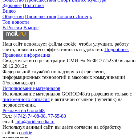
Здоровье
Политика
Видео
Общество
Происшествия
Говорит Липецк
Топ новости
В России
В мире
Наш сайт использует файлы cookie, чтобы улучшить работу
сайта, повысить его эффективность и удобство.
Подробнее.
Правовая информация
Свидетельство о регистрации СМИ Эл № ФС77-52350 выдано
28.12.2012г.
Федеральной службой по надзору в сфере связи,
информационных технологий и массовых коммуникаций
(Роскомнадзор)
Использование материалов
Использование материалов GOROD48.ru разрешено только с
письменного согласия
и активной ссылкой (hyperlink) на
первоисточник.
Реклама на Gorod48
Тел.:
(4742) 74-08-08,
77-55-88
email:
info@pridemedia.ru
Используя данный сайт, вы даёте согласие на обработку
файлов
cookie