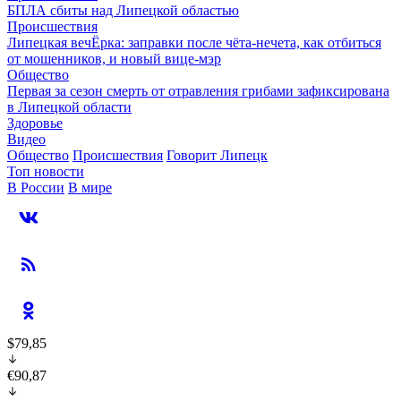
БПЛА сбиты над Липецкой областью
Происшествия
Липецкая вечЁрка: заправки после чёта-нечета, как отбиться
от мошенников, и новый вице-мэр
Общество
Первая за сезон смерть от отравления грибами зафиксирована
в Липецкой области
Здоровье
Видео
Общество
Происшествия
Говорит Липецк
Топ новости
В России
В мире
$79,85
€90,87