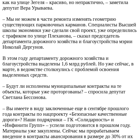
как на улице Зегеля – красиво, но непрактично, – заметила
депутат Вера Урываева.
– Мы не можем в части ремонта изменять геометрию
существующих парковочных карманов. Специалисты Высшей
школы экономики уже сделали свой проект, уже определились
с трафиком по улице Плеханова, – сказал председатель
департамента дорожного хозяйства и благоустройства мэрии
Николай Дергунов.
В этом году департаменту дорожного хозяйства и
благоустройства выделены 1,6 млрд рублей. Но уже сейчас, в
марте, в ведомстве столкнулись с проблемой освоения
выделенных средств.
– Будут ли исполнены муниципальные контракты на те
объекты, которые уже проторгованы? – спросила депутат
Светлана Бессонова.
– Вы имеете в виду заключенные еще в сентябре прошлого
года контракты по нацпроекту «Безопасные качественные
дороги»? Наши подрядчики – ГК «Солидарность» и
«Инфинити Групп» – успели подготовится в прошлом году.
Материалы уже закуплены. Сейчас мы прорабатываем
введение в контракты авансирования в размере до 30% от их