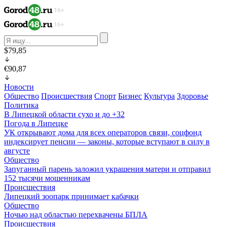
$79,85
€90,87
Новости
Общество
Происшествия
Спорт
Бизнес
Культура
Здоровье
Политика
В Липецкой области сухо и до +32
Погода в Липецке
УК открывают дома для всех операторов связи, соцфонд
индексирует пенсии — законы, которые вступают в силу в
августе
Общество
Запуганный парень заложил украшения матери и отправил
152 тысячи мошенникам
Происшествия
Липецкий зоопарк принимает кабачки
Общество
Ночью над областью перехвачены БПЛА
Происшествия