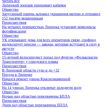
Читать все
Липецкий зоопарк принимает кабачки
Общество
Запуганный парень заложил украшения матери и отправил
152 тысячи мошенникам
Происшествия
На четырех перекрестках Липецка установят комплексы
фотофиксации
Общество
УК открывают дома для всех операторов связи, соцфонд
индексирует пенсии — законы, которые вступают в силу в
августе
Общество
15-летний велосипедист попал под фургон «Фольксваген
Транспортер» у городского пляжа
Происшествия
В Липецкой области сухо и до +32
Погода в Липецке
Начался ремонт улицы Краснознаменной
Общество
На 14 улицах Липецка отключат холодную воду
Общество
Ночью над областью перехвачены БПЛА
Происшествия
Днем над областью перехвачены БПЛА