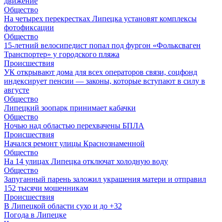
движение
Общество
На четырех перекрестках Липецка установят комплексы
фотофиксации
Общество
15-летний велосипедист попал под фургон «Фольксваген
Транспортер» у городского пляжа
Происшествия
УК открывают дома для всех операторов связи, соцфонд
индексирует пенсии — законы, которые вступают в силу в
августе
Общество
Липецкий зоопарк принимает кабачки
Общество
Ночью над областью перехвачены БПЛА
Происшествия
Начался ремонт улицы Краснознаменной
Общество
На 14 улицах Липецка отключат холодную воду
Общество
Запуганный парень заложил украшения матери и отправил
152 тысячи мошенникам
Происшествия
В Липецкой области сухо и до +32
Погода в Липецке