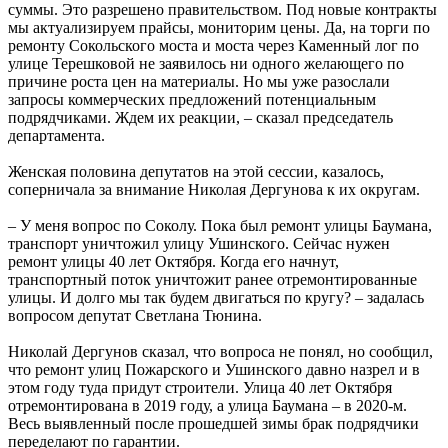
суммы. Это разрешено правительством. Под новые контракты
мы актуализируем прайсы, мониторим цены. Да, на торги по
ремонту Сокольского моста и моста через Каменный лог по
улице Терешковой не заявилось ни одного желающего по
причине роста цен на материалы. Но мы уже разослали
запросы коммерческих предложений потенциальным
подрядчиками. Ждем их реакции, – сказал председатель
департамента.
Женская половина депутатов на этой сессии, казалось,
соперничала за внимание Николая Дергунова к их округам.
– У меня вопрос по Соколу. Пока был ремонт улицы Баумана,
транспорт уничтожил улицу Ушинского. Сейчас нужен
ремонт улицы 40 лет Октября. Когда его начнут,
транспортный поток уничтожит ранее отремонтированные
улицы. И долго мы так будем двигаться по кругу? – задалась
вопросом депутат Светлана Тюнина.
Николай Дергунов сказал, что вопроса не понял, но сообщил,
что ремонт улиц Пожарского и Ушинского давно назрел и в
этом году туда придут строители. Улица 40 лет Октября
отремонтирована в 2019 году, а улица Баумана – в 2020-м.
Весь выявленный после прошедшей зимы брак подрядчики
переделают по гарантии.