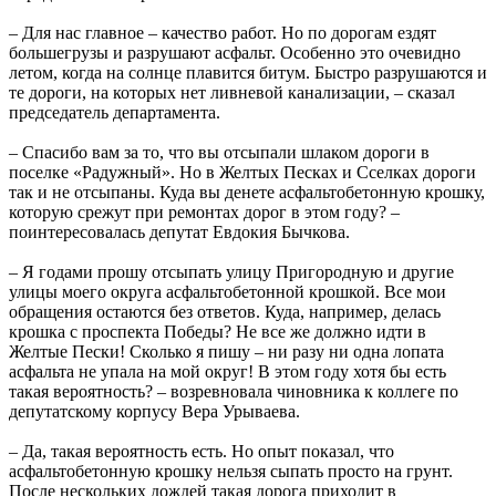
– Для нас главное – качество работ. Но по дорогам ездят
большегрузы и разрушают асфальт. Особенно это очевидно
летом, когда на солнце плавится битум. Быстро разрушаются и
те дороги, на которых нет ливневой канализации, – сказал
председатель департамента.
– Спасибо вам за то, что вы отсыпали шлаком дороги в
поселке «Радужный». Но в Желтых Песках и Сселках дороги
так и не отсыпаны. Куда вы денете асфальтобетонную крошку,
которую срежут при ремонтах дорог в этом году? –
поинтересовалась депутат Евдокия Бычкова.
– Я годами прошу отсыпать улицу Пригородную и другие
улицы моего округа асфальтобетонной крошкой. Все мои
обращения остаются без ответов. Куда, например, делась
крошка с проспекта Победы? Не все же должно идти в
Желтые Пески! Сколько я пишу – ни разу ни одна лопата
асфальта не упала на мой округ! В этом году хотя бы есть
такая вероятность? – возревновала чиновника к коллеге по
депутатскому корпусу Вера Урываева.
– Да, такая вероятность есть. Но опыт показал, что
асфальтобетонную крошку нельзя сыпать просто на грунт.
После нескольких дождей такая дорога приходит в