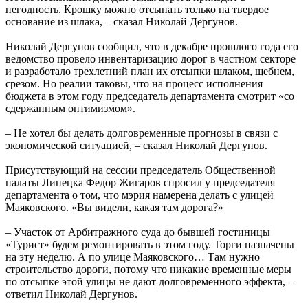
негодность. Крошку можно отсыпать только на твердое
основание из шлака, – сказал Николай Дергунов.
Николай Дергунов сообщил, что в декабре прошлого года его
ведомство провело инвентаризацию дорог в частном секторе
и разработало трехлетний план их отсыпки шлаком, щебнем,
срезом. Но реалии таковы, что на процесс исполнения
бюджета в этом году председатель департамента смотрит «со
сдержанным оптимизмом».
– Не хотел бы делать долговременные прогнозы в связи с
экономической ситуацией, – сказал Николай Дергунов.
Присутствующий на сессии председатель Общественной
палаты Липецка Федор Жигаров спросил у председателя
департамента о том, что мэрия намерена делать с улицей
Маяковского. «Вы видели, какая там дорога?»
– Участок от Арбитражного суда до бывшей гостиницы
«Турист» будем ремонтировать в этом году. Торги назначены
на эту неделю. А по улице Маяковского… Там нужно
строительство дороги, потому что никакие временные меры
по отсыпке этой улицы не дают долговременного эффекта, –
ответил Николай Дергунов.