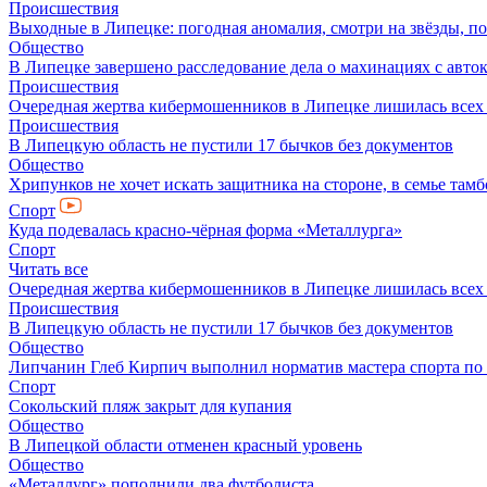
Происшествия
Выходные в Липецке: погодная аномалия, смотри на звёзды, п
Общество
В Липецке завершено расследование дела о махинациях с авто
Происшествия
Очередная жертва кибермошенников в Липецке лишилась всех 
Происшествия
В Липецкую область не пустили 17 бычков без документов
Общество
Хрипунков не хочет искать защитника на стороне, в семье там
Спорт
Куда подевалась красно-чёрная форма «Металлурга»
Спорт
Читать все
Очередная жертва кибермошенников в Липецке лишилась всех 
Происшествия
В Липецкую область не пустили 17 бычков без документов
Общество
Липчанин Глеб Кирпич выполнил норматив мастера спорта по
Спорт
Сокольский пляж закрыт для купания
Общество
В Липецкой области отменен красный уровень
Общество
«Металлург» пополнили два футболиста