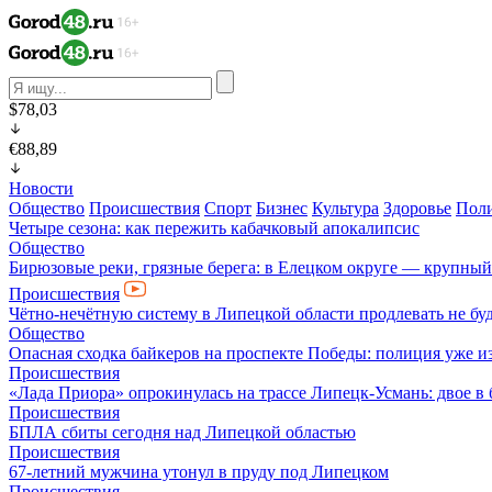
$78,03
€88,89
Новости
Общество
Происшествия
Спорт
Бизнес
Культура
Здоровье
Пол
Четыре сезона: как пережить кабачковый апокалипсис
Общество
Бирюзовые реки, грязные берега: в Елецком округе — крупный
Происшествия
Чётно-нечётную систему в Липецкой области продлевать не бу
Общество
Опасная сходка байкеров на проспекте Победы: полиция уже и
Происшествия
«Лада Приора» опрокинулась на трассе Липецк-Усмань: двое в
Происшествия
БПЛА сбиты сегодня над Липецкой областью
Происшествия
67-летний мужчина утонул в пруду под Липецком
Происшествия