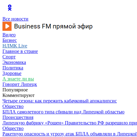
Все новости
Видео
Бизнес
НЛМК Live
Главное в стране
Спорт
Экономика
Политика
Здоровье
А знаете ли вы
Говорит Липецк
Популярное
Комментируют
Четыре сезона: как пережить кабачковый апокалипсис
Общество
БПЛА самолетного типа сбивали над Липецкой областью
Происшествия
Липецкую фабрику «Рошен» Правительство РФ разрешило при
Общество
Ракетную опасность и угрозу атак БПЛА объявляли в Липецкой