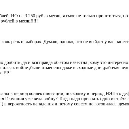
ублей. НО на 3 250 руб. в месяц, я смог не только пропитаться, 
ублей в месяц!!!!!
 коль речь о выборах. Думаю, однако, что не выйдет у вас нанес
 долбить ,да и вся правда об этом известна ,кому это интересно ,
товился к войне ,были отменены даже выходные дни ,рабочая неде
е ЕР !
страны в период коллективизации, поскольку в период НЭПа о деф
тя Германия уже вела войну? Тогда надо признать одно из трёх: 
 в вероятность нападения и потому совсем не готовилась, демо