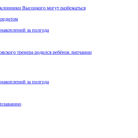
оклонники Высоцкого могут разбежаться
кредитом
накоплений за полгода
бовского тренера родился ребёнок липчанин
накоплений за полгода
 плаванию