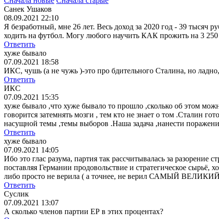
Сначала новые
Сначала старые
Санек Ушаков
08.09.2021 22:10
Я безработный, мне 26 лет. Весь доход за 2020 год - 39 тысяч р
ходить на футбол. Могу любого научить КАК прожить на 3 250 р
Ответить
хуже бывало
07.09.2021 18:58
ИКС, чушь (а не чужь )-это про бдительного Сталина, но ладно,
Ответить
ИКС
07.09.2021 15:35
хуже бывало ,что хуже бывало то прошло ,сколько об этом можно
говорится затемнять мозги , тем кто не знает о том .Сталин го
насущной темы ,темы выборов .Наша задача ,нанести поражени
Ответить
хуже бывало
07.09.2021 14:05
Ибо это глас разума, партия так рассчитывалась за разорение 
поставляя Германии продовольствие и стратегическое сырьё, хо
либо просто не верила ( а точнее, не верил САМЫЙ ВЕЛИКИЙ )
Ответить
Суслик
07.09.2021 13:07
А сколько членов партии ЕР в этих процентах?