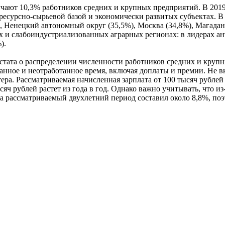
чают 10,3% работников средних и крупных предприятий. В 2019 
ресурсно-сырьевой базой и экономически развитых субъектах. В 
 Ненецкий автономный округ (35,5%), Москва (34,8%), Магаданс
ах и слабоиндустриализованных аграрных регионах: в лидерах а
%).
стата о распределении численности работников средних и круп
анное и неотработанное время, включая доплаты и премии. Не вк
ра. Рассматриваемая начисленная зарплата от 100 тысяч рублей
тысяч рублей растет из года в год. Однако важно учитывать, что 
за рассматриваемый двухлетний период составил около 8,8%, по