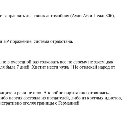
но и заправлять два своих автомобиля (Ауди А6 и Пежо 306),
ти ЕР поражение, система отработана.
но в очередной раз толковать все по своему не зачем ,как
ля была 7 дней .Хватит нести чужь ! Не отвлекай народ от
иците и речи не шло. А к войне партия так готовилась-
либо партия состояла из предателей, либо из круглых идиотов,
нстративно оголяя границы с Германией.