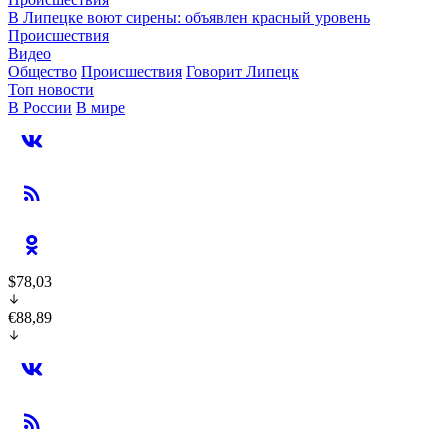
В Липецке воют сирены: объявлен красный уровень
Происшествия
Видео
Общество
Происшествия
Говорит Липецк
Топ новости
В России
В мире
$78,03
€88,89