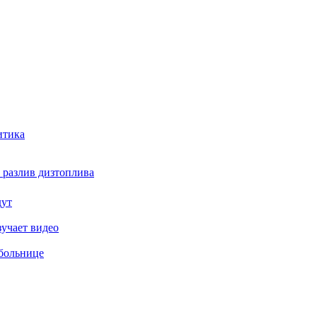
итика
 разлив дизтоплива
дут
зучает видео
 больнице