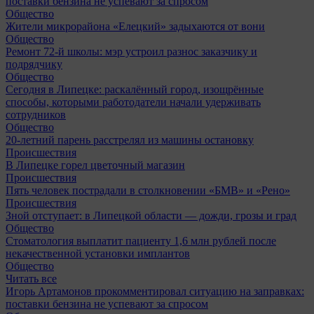
поставки бензина не успевают за спросом
Общество
Жители микрорайона «Елецкий» задыхаются от вони
Общество
Ремонт 72‑й школы: мэр устроил разнос заказчику и
подрядчику
Общество
Сегодня в Липецке: раскалённый город, изощрённые
способы, которыми работодатели начали удерживать
сотрудников
Общество
20-летний парень расстрелял из машины остановку
Происшествия
В Липецке горел цветочный магазин
Происшествия
Пять человек пострадали в столкновении «БМВ» и «Рено»
Происшествия
Зной отступает: в Липецкой области — дожди, грозы и град
Общество
Стоматология выплатит пациенту 1,6 млн рублей после
некачественной установки имплантов
Общество
Читать все
Игорь Артамонов прокомментировал ситуацию на заправках:
поставки бензина не успевают за спросом