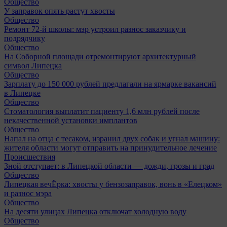
Общество
У заправок опять растут хвосты
Общество
Ремонт 72‑й школы: мэр устроил разнос заказчику и
подрядчику
Общество
На Соборной площади отремонтируют архитектурный
символ Липецка
Общество
Зарплату до 150 000 рублей предлагали на ярмарке вакансий
в Липецке
Общество
Стоматология выплатит пациенту 1,6 млн рублей после
некачественной установки имплантов
Общество
Напал на отца с тесаком, изранил двух собак и угнал машину:
жителя области могут отправить на принудительное лечение
Происшествия
Зной отступает: в Липецкой области — дожди, грозы и град
Общество
Липецкая вечЁрка: хвосты у бензозаправок, вонь в «Елецком»
и разнос мэра
Общество
На десяти улицах Липецка отключат холодную воду
Общество