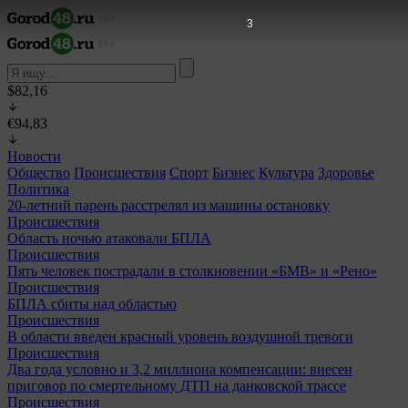
2
$82,16
€94,83
Новости
Общество
Происшествия
Спорт
Бизнес
Культура
Здоровье
Политика
20-летний парень расстрелял из машины остановку
Происшествия
Область ночью атаковали БПЛА
Происшествия
Пять человек пострадали в столкновении «БМВ» и «Рено»
Происшествия
БПЛА сбиты над областью
Происшествия
В области введен красный уровень воздушной тревоги
Происшествия
Два года условно и 3,2 миллиона компенсации: внесен
приговор по смертельному ДТП на данковской трассе
Происшествия