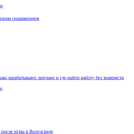
це
бацким снаряжением
ько зарабатывают липчане и где найти работу без знакомств
то
» после игры в Волгограде