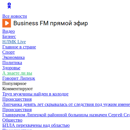
Все новости
Видео
Бизнес
НЛМК Live
Главное в стране
Спорт
Экономика
Политика
Здоровье
А знаете ли вы
Говорит Липецк
Популярное
Комментируют
Труп мужчины найден в колодце
Происшествия
Липчанка девять лет скрывалась от следствия под чужим имен
Происшествия
Главврачом Липецкой районной больницы назначен Сергей Се
Общество
БПЛА перехвачены над областью