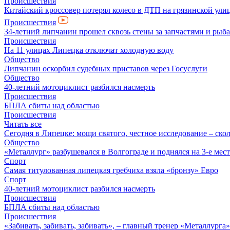
Происшествия
Китайский кроссовер потерял колесо в ДТП на грязинской ули
Происшествия
34-летний липчанин прошел сквозь стены за запчастями и ры
Происшествия
На 11 улицах Липецка отключат холодную воду
Общество
Липчанин оскорбил судебных приставов через Госуслуги
Общество
40-летний мотоциклист разбился насмерть
Происшествия
БПЛА сбиты над областью
Происшествия
Читать все
Сегодня в Липецке: мощи святого, честное исследование – скол
Общество
«Металлург» разбушевался в Волгограде и поднялся на 3-е мес
Спорт
Самая титулованная липецкая гребчиха взяла «бронзу» Евро
Спорт
40-летний мотоциклист разбился насмерть
Происшествия
БПЛА сбиты над областью
Происшествия
«Забивать, забивать, забивать», – главный тренер «Металлурга