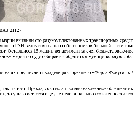
«ВАЗ-2112».
 мэрии выявили сто разукомплектованных транспортных средств 
мощью ГАИ ведомство нашло собственников большей части тако
порт. Оставшиеся 15 машин департамент за счет бюджета эвакуи
енок» мэрия по суду собирается обратить в муниципальную собс
ли на их предписания владельцы сгоревшего «Форда-Фокуса» в 
, так и стоит. Правда, со стекла пропало наклеенное обращение
ник, то у него остается еще две недели на вывоз сожженного ав