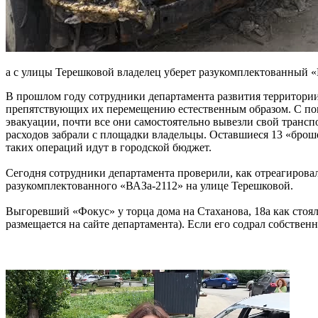
а с улицы Терешковой владелец уберет разукомплектованный 
В прошлом году сотрудники департамента развития территории
препятствующих их перемещению естественным образом. С по
эвакуации, почти все они самостоятельно вывезли свой транс
расходов забрали с площадки владельцы. Оставшиеся 13 «брош
таких операций идут в городской бюджет.
Сегодня сотрудники департамента проверили, как отреагирова
разукомплектованного «ВАЗа-2112» на улице Терешковой.
Выгоревший «Фокус» у торца дома на Стаханова, 18а как стоял
размещается на сайте департамента). Если его содрал собствен