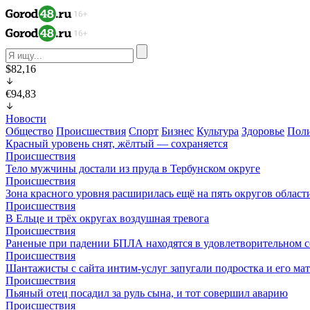
$82,16
€94,83
Новости
Общество
Происшествия
Спорт
Бизнес
Культура
Здоровье
Пол
Красный уровень снят, жёлтый — сохраняется
Происшествия
Тело мужчины достали из пруда в Тербунском округе
Происшествия
Зона красного уровня расширилась ещё на пять округов област
Происшествия
В Ельце и трёх округах воздушная тревога
Происшествия
Раненые при падении БПЛА находятся в удовлетворительном 
Происшествия
Шантажисты с сайта интим-услуг запугали подростка и его мат
Происшествия
Пьяный отец посадил за руль сына, и тот совершил аварию
Происшествия