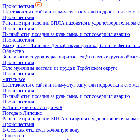
Происшествия
Шантажисты с сайта интим-услуг запугали подростка и его мат
Происшествия
Раненые при падении БПЛА находятся в удовлетворительном 
Происшествия
Пьяный отец посадил за руль сына, и тот совершил аварию
Происшествия
Выходные в Липецке: День физкультурника, банный фестиваль
Общество
Зона красного уровня расширилась ещё на пять округов област
Происшествия
Тело мужчины достали из пруда в Тербунском округе
Происшествия
Читать все
Шантажисты с сайта интим-услуг запугали подростка и его мат
Происшествия
Пьяный отец посадил за руль сына, и тот совершил аварию
Происшествия
В Липецкой области до +28
Погода в Липецке
Раненые при падении БПЛА находятся в удовлетворительном 
Происшествия
В Сселках отключат холодную воду
Общество