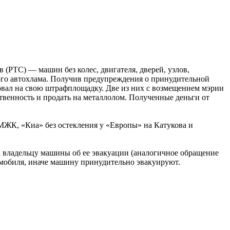
(РТС) — машин без колес, двигателя, дверей, узлов,
го автохлама. Получив предупреждения о принудительной
ровал на свою штрафплощадку. Две из них с возмещением мэрии
твенность и продать на металлолом. Полученные деньги от
МЖК, «Киа» без остекления у «Европы» на Катукова и
 к владельцу машины об ее эвакуации (аналогичное обращение
томобиля, иначе машину принудительно эвакуируют.