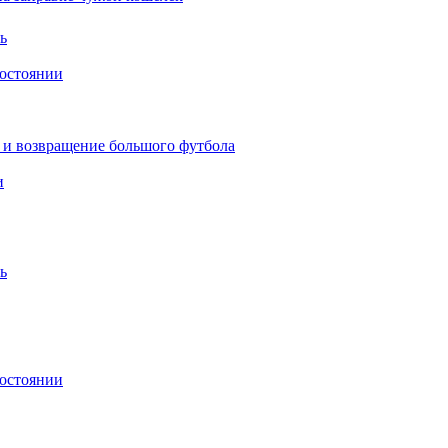
ь
состоянии
 и возвращение большого футбола
и
ь
состоянии