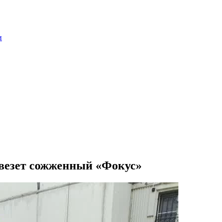
и
ывезет сожженный «Фокус»