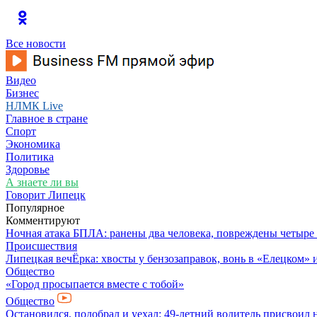
Все новости
Видео
Бизнес
НЛМК Live
Главное в стране
Спорт
Экономика
Политика
Здоровье
А знаете ли вы
Говорит Липецк
Популярное
Комментируют
Ночная атака БПЛА: ранены два человека, повреждены четыре
Происшествия
Липецкая вечЁрка: хвосты у бензозаправок, вонь в «Елецком» и
Общество
«Город просыпается вместе с тобой»
Общество
Остановился, подобрал и уехал: 49-летний водитель присвоил 