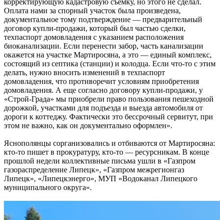
корректирующую кадастровую съемку, но этого не сделал.
Оплата нами за спорный участок была произведена,
документальное тому подтверждение — предварительный
договор купли-продажи, который был частью сделки,
техпаспорт домовладения с указанием расположения
биоканализации. Если перенести забор, часть канализации
окажется на участке Мартиросяна, а это — единый комплекс,
состоящий из септика (станции) и колодца. Если что-то с этим
делать, нужно вносить изменений в техпаспорт
домовладения, что противоречит условиям приобретения
домовладения. А еще согласно договору купли-продажи, у
«Строй-Града» мы приобрели право пользования пешеходной
дорожкой, участками для подъезда и выезда автомобиля от
дороги к коттеджу. Фактически это бессрочный сервитут, при
этом не важно, как он документально оформлен».
Яснополянцы сорганизовались и отбиваются от Мартиросяна:
кто-то пишет в прокуратуру, кто-то — ресурсникам. В конце
прошлой недели коллективные письма ушли в «Газпром
газораспределение Липецк», «Газпром межрегионгаз
Липецк», «Липецкэнерго», МУП «Водоканал Липецкого
муниципального округа».