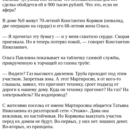
сделка обойдется ей в 900 тысяч рублей. Что это, если не
афера?
В доме №9 живут 70-летний Константин Коряков (инвалид,
две операции на сердце) и его 68-летняя жена Ольга.
— Я прочитал эту бумагу — и у меня схватило сердце. Скорая
приезжала. Но я теперь потерял покой, — говорит Константин
Николаевич.
Ольга Павловна показывает на табличку газовой службы,
прикрученную к торчащей из газона трубе:
— Видите? Газ высокого давления. Труба проходит под этим
участком. Запретная зона. А этот Мартиросян, я от кого-то
слышала, заявил, что пригонит технику, сроет подъезд от
дороги к нашему дому. Куда он технику пригонит? На газ? На
электрокабель? На водопровод?
С жителями поселка от имени Мартиросяна общается Татьяна
Николаевна из риэлторской сети «Этажи». Дама она
вежливая, но настойчивая. Но Коряковы выкупать участок
перед их домом не будут. Во-первых, у них нет лишних денег.
Во-вторых, из принципа.