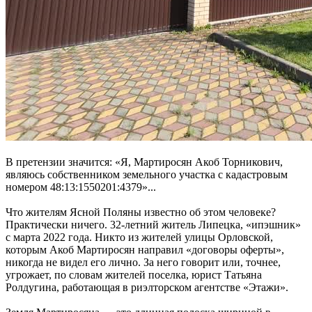
В претензии значится: «Я, Мартиросян Акоб Торникович,
являюсь собственником земельного участка с кадастровым
номером 48:13:1550201:4379»...
Что жителям Ясной Поляны известно об этом человеке?
Практически ничего. 32-летний житель Липецка, «ипэшник»
с марта 2022 года. Никто из жителей улицы Орловской,
которым Акоб Мартиросян направил «договоры оферты»,
никогда не видел его лично. За него говорит или, точнее,
угрожает, по словам жителей поселка, юрист Татьяна
Ролдугина, работающая в риэлторском агентстве «Этажи».