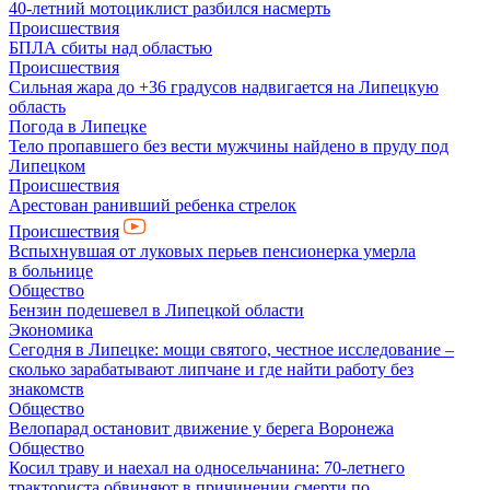
40-летний мотоциклист разбился насмерть
Происшествия
БПЛА сбиты над областью
Происшествия
Сильная жара до +36 градусов надвигается на Липецкую
область
Погода в Липецке
Тело пропавшего без вести мужчины найдено в пруду под
Липецком
Происшествия
Арестован ранивший ребенка стрелок
Происшествия
Вспыхнувшая от луковых перьев пенсионерка умерла
в больнице
Общество
Бензин подешевел в Липецкой области
Экономика
Сегодня в Липецке: мощи святого, честное исследование –
сколько зарабатывают липчане и где найти работу без
знакомств
Общество
Велопарад остановит движение у берега Воронежа
Общество
Косил траву и наехал на односельчанина: 70-летнего
тракториста обвиняют в причинении смерти по