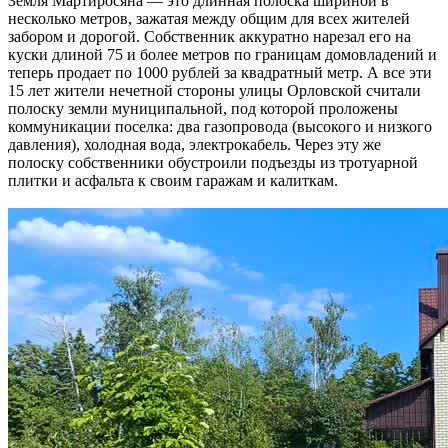
Земля Мартиросяна — это длинная полоска шириной в
несколько метров, зажатая между общим для всех жителей
забором и дорогой. Собственник аккуратно нарезал его на
куски длиной 75 и более метров по границам домовладений и
теперь продает по 1000 рублей за квадратный метр. А все эти
15 лет жители нечетной стороны улицы Орловской считали
полоску земли муниципальной, под которой проложены
коммуникации поселка: два газопровода (высокого и низкого
давления), холодная вода, электрокабель. Через эту же
полоску собственники обустроили подъезды из тротуарной
плитки и асфальта к своим гаражам и калиткам.