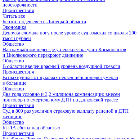
неосторожности
Происшествия
Читать все
Бензин подешевел в Липецкой области
Экономика
Девочка сломала ногу после уроков: суд взыскал со школы 200
тысяч рублей
Общество
На трамвайном переезде у перекрестка улиц Космонавтов
и Циолковского перекроют движение
Общество
В области введен красный уровень воздушной тревоги
Происшествия
Вспыхнувшая от луковых перьев пенсионерка умерла
в больнице
Общество
Два года условно и 3,2 миллиона компенсации: внесен
приговор по смертельному ДТП на данковской трассе
Происшествия
Суд в 800 раз увеличил страховую выплату раненой в ДТП
женщине
Общество
БПЛА сбиты над областью
Происшествия
В районах Дикого, Сырского и Коровино отключат холодную