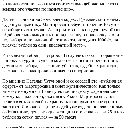
возможности пользоваться соответствующей частью своего
земельного участка по назначению».
Далее — сноски на Земельный кодекс, Гражданский кодекс,
судебную практику. Мартиросян требует в течение 10 суток
освободить его землю. Альтернатива — в следующем абзаце:
«Добровольно выкупить принадлежащую полосочку земли
под забором по рыночной стоимости, исходя из 1000 (одна
тысяча) рублей за один квадратный метр».
И последний абзац — угроза: «В случае отказа — обращение
в прокуратуру и в суд с иском об устранении препятствий,
демонтаже забора, взыскании убытков, судебных расходов,
расходов на кадастрового инженера и юриста».
По мнению Натальи Чугуновой и ее соседей эта «публичная
оферта» от Мартиросяна пахнет жульничеством. Как только
никому не нужный 15 лет участок, по факту, охранная зона
коммунальных сетей, оказался у Акоба Мартиросяна, тот
решил взять жителей нахрапом: кто испугается наезда, тот
заплатит. И вроде как двое людей уже отдали новоявленному
собственнику деньги: одна женщина сторговалась за 25 тысяч
рублей за сотку, другая — за 50 тысяч.
Наталья Чугунова посчитала, что бессмысленная для нее