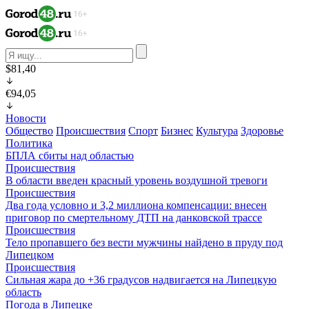
$81,40
€94,05
Новости
Общество
Происшествия
Спорт
Бизнес
Культура
Здоровье
Политика
БПЛА сбиты над областью
Происшествия
В области введен красный уровень воздушной тревоги
Происшествия
Два года условно и 3,2 миллиона компенсации: внесен
приговор по смертельному ДТП на данковской трассе
Происшествия
Тело пропавшего без вести мужчины найдено в пруду под
Липецком
Происшествия
Сильная жара до +36 градусов надвигается на Липецкую
область
Погода в Липецке