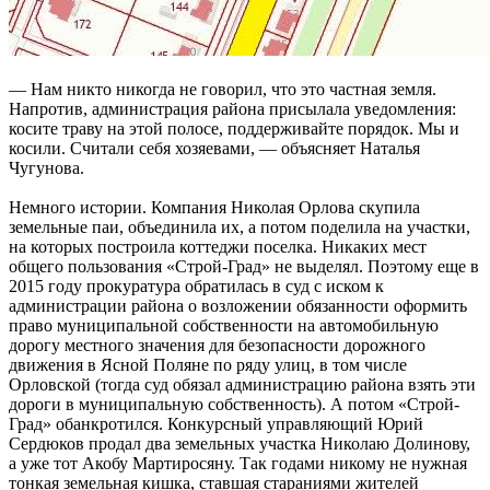
— Нам никто никогда не говорил, что это частная земля.
Напротив, администрация района присылала уведомления:
косите траву на этой полосе, поддерживайте порядок. Мы и
косили. Считали себя хозяевами, — объясняет Наталья
Чугунова.
Немного истории. Компания Николая Орлова скупила
земельные паи, объединила их, а потом поделила на участки,
на которых построила коттеджи поселка. Никаких мест
общего пользования «Строй-Град» не выделял. Поэтому еще в
2015 году прокуратура обратилась в суд с иском к
администрации района о возложении обязанности оформить
право муниципальной собственности на автомобильную
дорогу местного значения для безопасности дорожного
движения в Ясной Поляне по ряду улиц, в том числе
Орловской (тогда суд обязал администрацию района взять эти
дороги в муниципальную собственность). А потом «Строй-
Град» обанкротился. Конкурсный управляющий Юрий
Сердюков продал два земельных участка Николаю Долинову,
а уже тот Акобу Мартиросяну. Так годами никому не нужная
тонкая земельная кишка, ставшая стараниями жителей