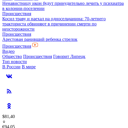
Ненавистницу икон будут принудительно лечить у психиатра
в колонии-поселении
Происшествия
Косил траву и наехал на односельчанина: 70-летнего
тракториста обвиняют в причинении смерти по
неосторожности
Происшествия
Арестован ранивший ребенка стрелок
Происшествия
Видео
Общество
Происшествия
Говорит Липецк
Топ новости
В России
В мире
$81,40
€94,05