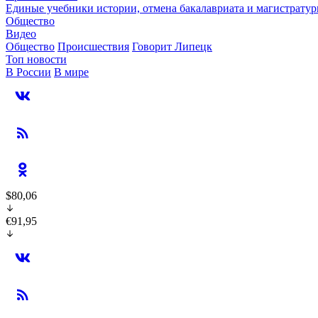
Единые учебники истории, отмена бакалавриата и магистратур
Общество
Видео
Общество
Происшествия
Говорит Липецк
Топ новости
В России
В мире
$80,06
€91,95