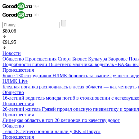
$80,06
€91,95
Новости
Общество
Происшествия
Спорт
Бизнес
Культура
Здоровье
Пол
Подробности гибели 16-летнего мальчика: водитель «ВАЗа» вы
Происшествия
Более 130 сотрудников НЛМК боролись за звание лучшего води
НЛМК Live
Бледная поганка расплодилась в лесах области — как четверть 
Общество
16-летний водитель мопеда погиб в столкновении с легковушк
Происшествия
26-летний житель Грязей продал опасную пневматику и хранил
Происшествия
Липецкая область в топ-20 регионов по качеству дорог
Общество
Тело 18-летнего юноши нашли у ЖК «Парус»
Происшествия