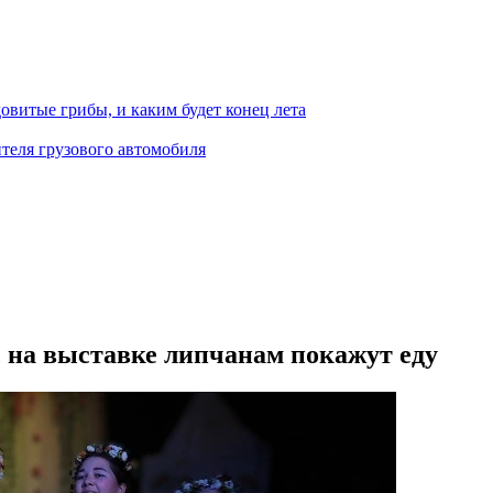
овитые грибы, и каким будет конец лета
теля грузового автомобиля
, на выставке липчанам покажут еду