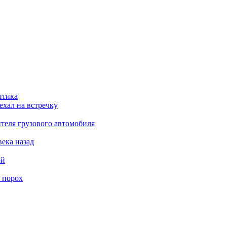
итика
ехал на встречку
теля грузового автомобиля
века назад
ой
 порох