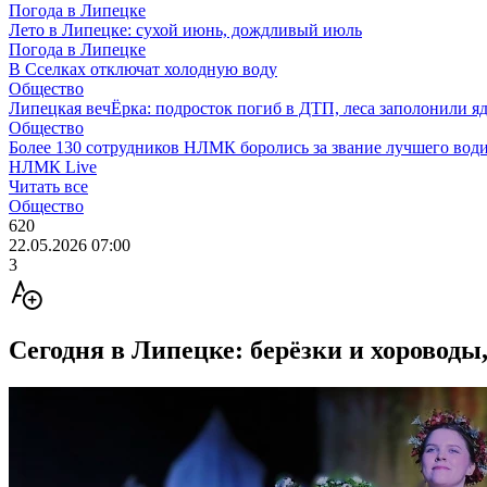
Погода в Липецке
Лето в Липецке: сухой июнь, дождливый июль
Погода в Липецке
В Сселках отключат холодную воду
Общество
Липецкая вечЁрка: подросток погиб в ДТП, леса заполонили яд
Общество
Более 130 сотрудников НЛМК боролись за звание лучшего води
НЛМК Live
Читать все
Общество
620
22.05.2026 07:00
3
Сегодня в Липецке: берёзки и хороводы