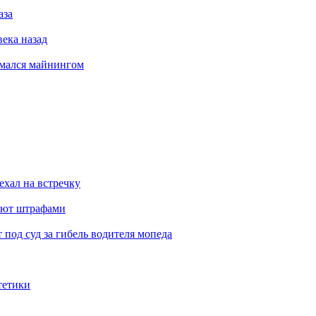
аза
века назад
имался майнингом
ехал на встречку
ают штрафами
под суд за гибель водителя мопеда
тетики