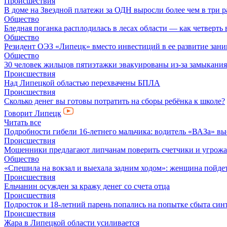
Происшествия
В доме на Звездной платежи за ОДН выросли более чем в три р
Общество
Бледная поганка расплодилась в лесах области — как четверть 
Общество
Резидент ОЭЗ «Липецк» вместо инвестиций в ее развитие зан
Общество
30 человек жильцов пятиэтажки эвакуированы из-за замыкания
Происшествия
Над Липецкой областью перехвачены БПЛА
Происшествия
Сколько денег вы готовы потратить на сборы ребёнка к школе?
Говорит Липецк
Читать все
Подробности гибели 16-летнего мальчика: водитель «ВАЗа» вы
Происшествия
Мошенники предлагают липчанам поверить счетчики и угрож
Общество
«Спешила на вокзал и выехала задним ходом»: женщина пойдет 
Происшествия
Ельчанин осужден за кражу денег со счета отца
Происшествия
Подросток и 18-летний парень попались на попытке сбыта син
Происшествия
Жара в Липецкой области усиливается