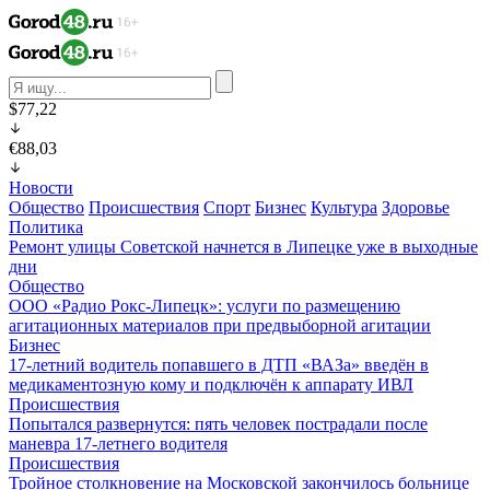
$77,22
€88,03
Новости
Общество
Происшествия
Спорт
Бизнес
Культура
Здоровье
Политика
Ремонт улицы Советской начнется в Липецке уже в выходные
дни
Общество
ООО «Радио Рокс-Липецк»: услуги по размещению
агитационных материалов при предвыборной агитации
Бизнес
17-летний водитель попавшего в ДТП «ВАЗа» введён в
медикаментозную кому и подключён к аппарату ИВЛ
Происшествия
Попытался развернутся: пять человек пострадали после
маневра 17-летнего водителя
Происшествия
Тройное столкновение на Московской закончилось больнице