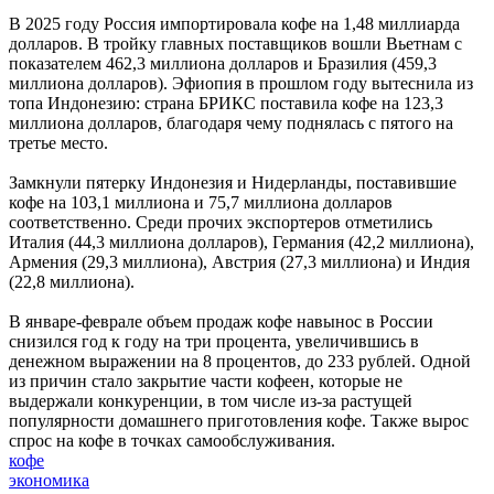
В 2025 году Россия импортировала кофе на 1,48 миллиарда
долларов. В тройку главных поставщиков вошли Вьетнам с
показателем 462,3 миллиона долларов и Бразилия (459,3
миллиона долларов). Эфиопия в прошлом году вытеснила из
топа Индонезию: страна БРИКС поставила кофе на 123,3
миллиона долларов, благодаря чему поднялась с пятого на
третье место.
Замкнули пятерку Индонезия и Нидерланды, поставившие
кофе на 103,1 миллиона и 75,7 миллиона долларов
соответственно. Среди прочих экспортеров отметились
Италия (44,3 миллиона долларов), Германия (42,2 миллиона),
Армения (29,3 миллиона), Австрия (27,3 миллиона) и Индия
(22,8 миллиона).
В январе-феврале объем продаж кофе навынос в России
снизился год к году на три процента, увеличившись в
денежном выражении на 8 процентов, до 233 рублей. Одной
из причин стало закрытие части кофеен, которые не
выдержали конкуренции, в том числе из-за растущей
популярности домашнего приготовления кофе. Также вырос
спрос на кофе в точках самообслуживания.
кофе
экономика