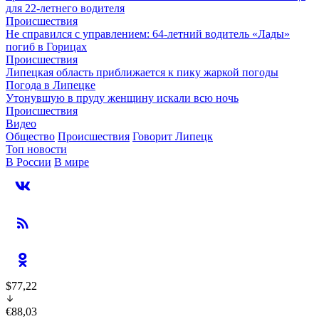
для 22-летнего водителя
Происшествия
Не справился с управлением: 64-летний водитель «Лады»
погиб в Горицах
Происшествия
Липецкая область приближается к пику жаркой погоды
Погода в Липецке
Утонувшую в пруду женщину искали всю ночь
Происшествия
Видео
Общество
Происшествия
Говорит Липецк
Топ новости
В России
В мире
$77,22
€88,03