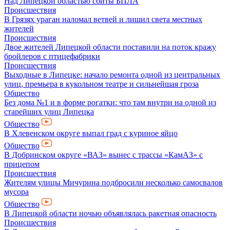
Над Липецкой областью сбиты БПЛА
Происшествия
В Грязях ураган наломал ветвей и лишил света местных
жителей
Происшествия
Двое жителей Липецкой области поставили на поток кражу
бройлеров с птицефабрики
Происшествия
Выходные в Липецке: начало ремонта одной из центральных
улиц, премьера в кукольном театре и сильнейшая гроза
Общество
Без дома №1 и в форме рогатки: что там внутри на одной из
старейших улиц Липецка
Общество
В Хлевенском округе выпал град с куриное яйцо
Общество
В Добринском округе «ВАЗ» вынес с трассы «КамАЗ» с
прицепом
Происшествия
Жителям улицы Мичурина подбросили несколько самосвалов
мусора
Общество
В Липецкой области ночью объявлялась ракетная опасность
Происшествия