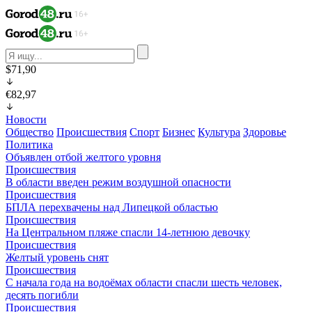
$71,90
€82,97
Новости
Общество
Происшествия
Спорт
Бизнес
Культура
Здоровье
Политика
Объявлен отбой желтого уровня
Происшествия
В области введен режим воздушной опасности
Происшествия
БПЛА перехвачены над Липецкой областью
Происшествия
На Центральном пляже спасли 14-летнюю девочку
Происшествия
Желтый уровень снят
Происшествия
С начала года на водоёмах области спасли шесть человек,
десять погибли
Происшествия