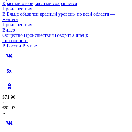
Красный отбой, желтый сохраняется
Происшествия
В Ельце объявлен красный уровень, по всей области —
желтый
Происшествия
Видео
Общество
Происшествия
Говорит Липецк
Топ новости
В России
В мире
$71,90
€82,97