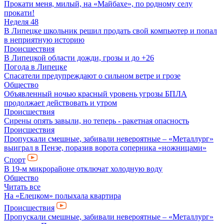
Прокати меня, милый, на «Майбахе», по родному селу
прокати!
Неделя 48
В Липецке школьник решил продать свой компьютер и попал
в неприятную историю
Происшествия
В Липецкой области дожди, грозы и до +26
Погода в Липецке
Спасатели предупреждают о сильном ветре и грозе
Общество
Объявленный ночью красный уровень угрозы БПЛА
продолжает действовать и утром
Происшествия
Сирены опять завыли, но теперь - ракетная опасность
Происшествия
Пропускали смешные, забивали невероятные – «Металлург»
выиграл в Пензе, поразив ворота соперника «ножницами»
Спорт
В 19-м микрорайоне отключат холодную воду
Общество
Читать все
На «Елецком» полыхала квартира
Происшествия
Пропускали смешные, забивали невероятные – «Металлург»