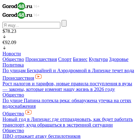
$78.23
€92.09
Новости
Общество
Происшествия
Спорт
Бизнес
Культура
Здоровье
Политика
По улицам Бескрайней и Аэродромной в Липецке течет вода
Происшествия
Рост налогов и тарифов, новые правила поступления в вузы
— законы, которые изменят нашу жизнь в 2026 году
Общество
По улице Папина потекла река: обнаружена утечка на сетях
водоснабжения
Общество
Новый год в Липецке: где отпраздновать, как будет работать
транспорт, куда обращаться в экстренной ситуации
Общество
ПВО отражает атаку беспилотников