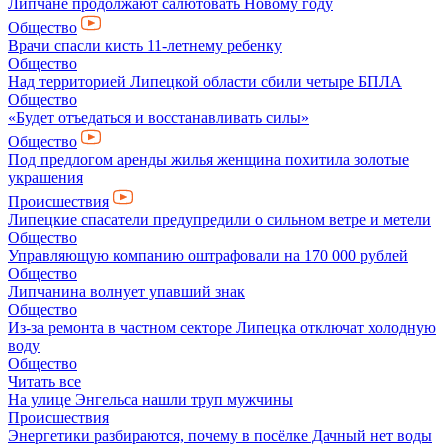
Липчане продолжают салютовать Новому году
Общество
Врачи спасли кисть 11-летнему ребенку
Общество
Над территорией Липецкой области сбили четыре БПЛА
Общество
«Будет отъедаться и восстанавливать силы»
Общество
Под предлогом аренды жилья женщина похитила золотые
украшения
Происшествия
Липецкие спасатели предупредили о сильном ветре и метели
Общество
Управляющую компанию оштрафовали на 170 000 рублей
Общество
Липчанина волнует упавший знак
Общество
Из-за ремонта в частном секторе Липецка отключат холодную
воду
Общество
Читать все
На улице Энгельса нашли труп мужчины
Происшествия
Энергетики разбираются, почему в посёлке Дачный нет воды