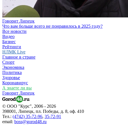
Говорит Липецк
Что вам больше всего не понравилось в 2025 году?
Все новости
Видео
Бизнес
Рейтинги
НЛМК Live
Главное в стране
Спорт
Экономика
Политика
Здоровье
Коронавирус
А знаете ли вы
Говорит Липецк
© ООО "Курс", 2006 - 2026
398001, Липецк, пл. Победы, д. 8, оф. 410
Тел.:
(4742) 35-72-96
,
35-72-91
email:
boss@gorod48.ru