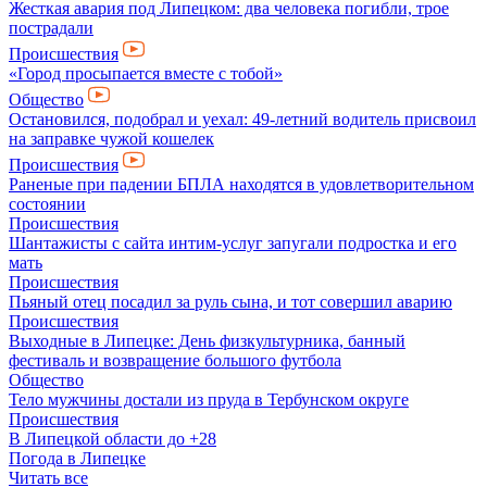
Жесткая авария под Липецком: два человека погибли, трое
пострадали
Происшествия
«Город просыпается вместе с тобой»
Общество
Остановился, подобрал и уехал: 49-летний водитель присвоил
на заправке чужой кошелек
Происшествия
Раненые при падении БПЛА находятся в удовлетворительном
состоянии
Происшествия
Шантажисты с сайта интим-услуг запугали подростка и его
мать
Происшествия
Пьяный отец посадил за руль сына, и тот совершил аварию
Происшествия
Выходные в Липецке: День физкультурника, банный
фестиваль и возвращение большого футбола
Общество
Тело мужчины достали из пруда в Тербунском округе
Происшествия
В Липецкой области до +28
Погода в Липецке
Читать все