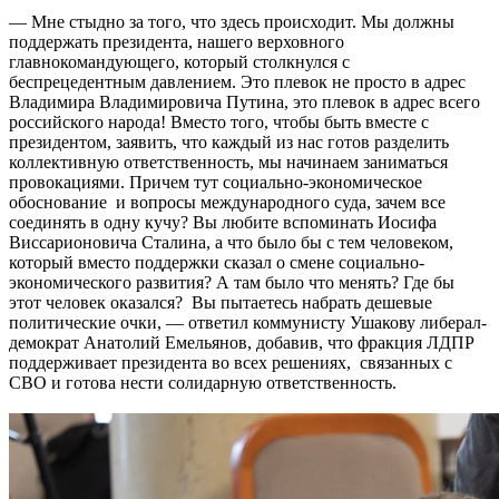
— Мне стыдно за того, что здесь происходит. Мы должны
поддержать президента, нашего верховного
главнокомандующего, который столкнулся с
беспрецедентным давлением. Это плевок не просто в адрес
Владимира Владимировича Путина, это плевок в адрес всего
российского народа! Вместо того, чтобы быть вместе с
президентом, заявить, что каждый из нас готов разделить
коллективную ответственность, мы начинаем заниматься
провокациями. Причем тут социально-экономическое
обоснование и вопросы международного суда, зачем все
соединять в одну кучу? Вы любите вспоминать Иосифа
Виссарионовича Сталина, а что было бы с тем человеком,
который вместо поддержки сказал о смене социально-
экономического развития? А там было что менять? Где бы
этот человек оказался? Вы пытаетесь набрать дешевые
политические очки, — ответил коммунисту Ушакову либерал-
демократ Анатолий Емельянов, добавив, что фракция ЛДПР
поддерживает президента во всех решениях, связанных с
СВО и готова нести солидарную ответственность.