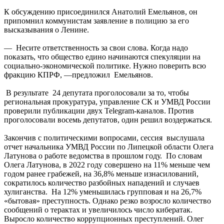
К обсуждению присоединился Анатолий Емельянов, он
припомнил коммунистам заявление в полицию за его
высказывания о Ленине.
— Несите ответственность за свои слова. Когда надо
показать, что общество едино начинаются спекуляции на
социально-экономической политике. Нужно поверить всю
фракцию КПРФ, —предложил Емельянов.
В результате 24 депутата проголосовали за то, чтобы
региональная прокуратура, управление СК и УМВД России
проверили публикации двух Telegram-каналов. Против
проголосовали восемь депутатов, один решил воздержаться.
Закончив с политическими вопросами, сессия выслушала
отчет начальника УМВД России по Липецкой области Олега
Латунова о работе ведомства в прошлом году. По словам
Олега Латунова, в 2022 году совершено на 11% меньше чем
годом ранее грабежей, на 36,8% меньше изнасилований,
сократилось количество разбойных нападений и случаев
хулиганства. На 12% уменьшилась групповая и на 26,7%
«бытовая» преступность. Однако резко возросло количество
сообщений о терактах и увеличилось число кибератак.
Выросло количество коррупционных преступлений. Олег