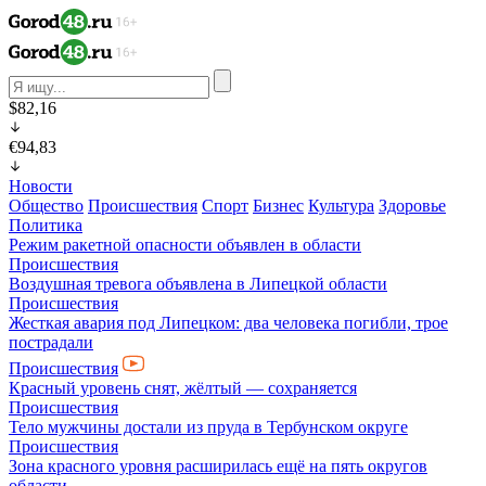
$82,16
€94,83
Новости
Общество
Происшествия
Спорт
Бизнес
Культура
Здоровье
Политика
Режим ракетной опасности объявлен в области
Происшествия
Воздушная тревога объявлена в Липецкой области
Происшествия
Жесткая авария под Липецком: два человека погибли, трое
пострадали
Происшествия
Красный уровень снят, жёлтый — сохраняется
Происшествия
Тело мужчины достали из пруда в Тербунском округе
Происшествия
Зона красного уровня расширилась ещё на пять округов
области