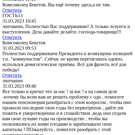
Комсомолец Бекетов, Вы ещё почему здесь,а не там.
Ответить
ГОСТЬ53
31.03.2023 10:45
липчанин, Полностью Вас поддерживаю! А только лозунги и
выступления. Дела давайте делайте, господа-товарищи!!!
Ответить
Комсомолец Бекетов
31.03.2023 09:53
Полностью поддерживаем Президента и возмущены позицией
т.н. "коммунистов". Сейчас не время перетягивать одеяло,
используя демагогические приёмы. Всё для фронта, всё для
победы!
Ответить
липчанин
31.03.2023 09:40
Все только и кричат что за нас ! за вас ! а на самом деле
-почему бы всем вам не решить проблему с одн , помогите
нашим пенсионерам разобраться с этим вопросом , чтобы они
прожили последние свои годы без нервотрепок , дайте им
пожить в умиротворении и в спокойствии ,ведь они отдали
вам свои лучшие годы на производстве , чтобы вы
пользовались их ними плодами и зарабатывали свои
капиталы ! ПОжалуйста , помогите разобрать с этой
несправедливостью