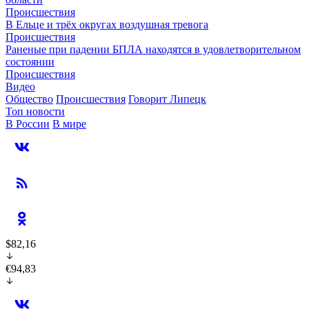
Происшествия
В Ельце и трёх округах воздушная тревога
Происшествия
Раненые при падении БПЛА находятся в удовлетворительном
состоянии
Происшествия
Видео
Общество
Происшествия
Говорит Липецк
Топ новости
В России
В мире
$82,16
€94,83