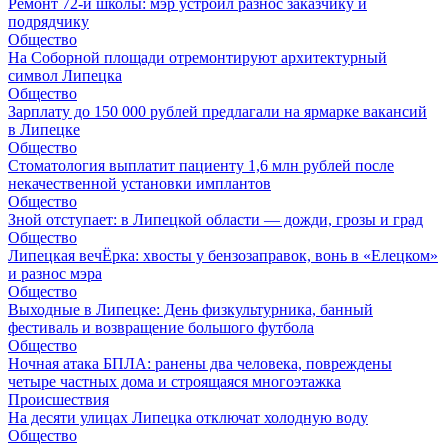
Ремонт 72‑й школы: мэр устроил разнос заказчику и
подрядчику
Общество
На Соборной площади отремонтируют архитектурный
символ Липецка
Общество
Зарплату до 150 000 рублей предлагали на ярмарке вакансий
в Липецке
Общество
Стоматология выплатит пациенту 1,6 млн рублей после
некачественной установки имплантов
Общество
Зной отступает: в Липецкой области — дожди, грозы и град
Общество
Липецкая вечЁрка: хвосты у бензозаправок, вонь в «Елецком»
и разнос мэра
Общество
Выходные в Липецке: День физкультурника, банный
фестиваль и возвращение большого футбола
Общество
Ночная атака БПЛА: ранены два человека, повреждены
четыре частных дома и строящаяся многоэтажка
Происшествия
На десяти улицах Липецка отключат холодную воду
Общество