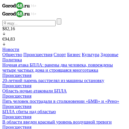
$82,16
€94,83
Новости
Общество
Происшествия
Спорт
Бизнес
Культура
Здоровье
Политика
Ночная атака БПЛА: ранены два человека, повреждены
четыре частных дома и строящаяся многоэтажка
Происшествия
20-летний парень расстрелял из машины остановку
Происшествия
Область ночью атаковали БПЛА
Происшествия
Пять человек пострадали в столкновении «БМВ» и «Рено»
Происшествия
БПЛА сбиты над областью
Происшествия
В области введен красный уровень воздушной тревоги
Происшествия