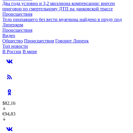
Два года условно и 3,2 миллиона компенсации: внесен
приговор по смертельному ДТП на данковской трассе
Происшествия
Тело пропавшего без вести мужчины найдено в пруду под
Липецком
Происшествия
Видео
Общество
Происшествия
Говорит Липецк
Топ новости
В России
В мире
$82,16
€94,83