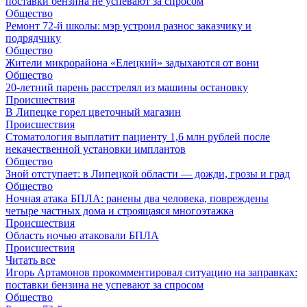
поставки бензина не успевают за спросом
Общество
Ремонт 72‑й школы: мэр устроил разнос заказчику и
подрядчику
Общество
Жители микрорайона «Елецкий» задыхаются от вони
Общество
20-летний парень расстрелял из машины остановку
Происшествия
В Липецке горел цветочный магазин
Происшествия
Стоматология выплатит пациенту 1,6 млн рублей после
некачественной установки имплантов
Общество
Зной отступает: в Липецкой области — дожди, грозы и град
Общество
Ночная атака БПЛА: ранены два человека, повреждены
четыре частных дома и строящаяся многоэтажка
Происшествия
Область ночью атаковали БПЛА
Происшествия
Читать все
Игорь Артамонов прокомментировал ситуацию на заправках:
поставки бензина не успевают за спросом
Общество