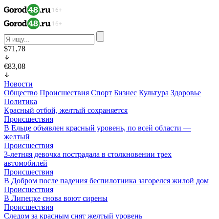
$71,78
€83,08
Новости
Общество
Происшествия
Спорт
Бизнес
Культура
Здоровье
Политика
Красный отбой, желтый сохраняется
Происшествия
В Ельце объявлен красный уровень, по всей области —
желтый
Происшествия
3-летняя девочка пострадала в столкновении трех
автомобилей
Происшествия
В Добром после падения беспилотника загорелся жилой дом
Происшествия
В Липецке снова воют сирены
Происшествия
Следом за красным снят желтый уровень