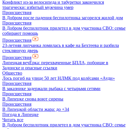
Конфликт из-за велосипеда и табуретки закончился
трагически: избитый мужчина умер
Происшествия
В Добром после падения беспилотника загорелся жилой дом
Происшествия
В Добром беспилотник прилетел в дом участника СВО: семье
собирают помощь
Происшествия
23-летняя липчанка ломилась в кафе на Бехтеева и разбила
стеклянную дверь
Происшествия
Липецкая вечЁрка: перехваченные БПЛА, побоище в
Задонске и опасные ссылки
Общество
Лось погиб на улице 50 лет НЛМК под колёсами «Ауди»
Происшествия
В заказнике задержали рыбака с четырьмя сетями
Происшествия
В Липецке снова воют сирены
Происшествия
В Липецкой области жара: до +34
Погода в Липецке
Читать все
В Добром беспилотник прилетел в дом участника СВО: семье