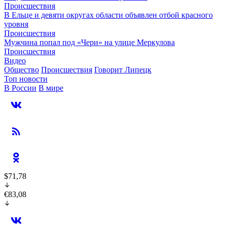
Происшествия
В Ельце и девяти округах области объявлен отбой красного
уровня
Происшествия
Мужчина попал под «Чери» на улице Меркулова
Происшествия
Видео
Общество
Происшествия
Говорит Липецк
Топ новости
В России
В мире
$71,78
€83,08