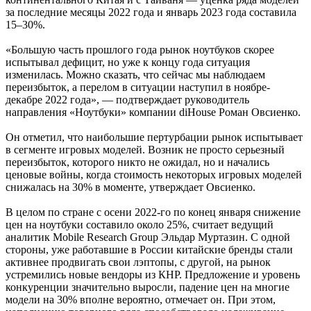
за последние месяцы 2022 года и январь 2023 года составила
15–30%.
«Большую часть прошлого года рынок ноутбуков скорее
испытывал дефицит, но уже к концу года ситуация
изменилась. Можно сказать, что сейчас мы наблюдаем
переизбыток, а перелом в ситуации наступил в ноябре-
декабре 2022 года», — подтверждает руководитель
направления «Ноутбуки» компании diHouse Роман Овсиенко.
Он отметил, что наибольшие пертурбации рынок испытывает
в сегменте игровых моделей. Возник не просто серьезный
переизбыток, которого никто не ожидал, но и начались
ценовые войны, когда стоимость некоторых игровых моделей
снижалась на 30% в моменте, утверждает Овсиенко.
В целом по стране с осени 2022-го по конец января снижение
цен на ноутбуки составило около 25%, считает ведущий
аналитик Mobile Research Group Эльдар Муртазин. С одной
стороны, уже работавшие в России китайские бренды стали
активнее продвигать свои лэптопы, с другой, на рынок
устремились новые вендоры из КНР. Предложение и уровень
конкуренции значительно выросли, падение цен на многие
модели на 30% вполне вероятно, отмечает он. При этом,