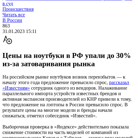
в суд
Происшествия
Читать все
В России
863
31.01.2023 15:11
Цены на ноутбуки в РФ упали до 30%
из-за затоваривания рынка
На российском рынке ноутбуков возник переизбыток — к
началу этого года предложение превысило спрос,
рассказал
«Известиям»
сотрудник одного из вендоров. Налаживание
параллельного импорта устройств известных брендов и
активная экспансия производителей из КНР привели к тому,
что предложение на лэптопы в России превысило спрос. В
результате цены на многие модели и бренды начали
снижаться, отметил собеседник «Известий».
Выборочная проверка в «Яндексе» действительно показала
снижение стоимости на часть моделей от компаний из
континентального Китая и с Тайваня — уценка ряда моделей