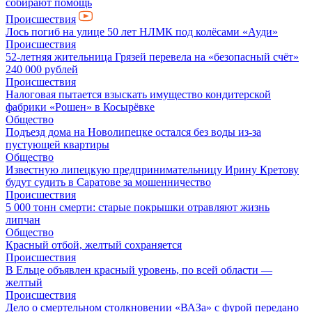
собирают помощь
Происшествия
Лось погиб на улице 50 лет НЛМК под колёсами «Ауди»
Происшествия
52-летняя жительница Грязей перевела на «безопасный счёт»
240 000 рублей
Происшествия
Налоговая пытается взыскать имущество кондитерской
фабрики «Рошен» в Косырёвке
Общество
Подъезд дома на Новолипецке остался без воды из-за
пустующей квартиры
Общество
Известную липецкую предпринимательницу Ирину Кретову
будут судить в Саратове за мошенничество
Происшествия
5 000 тонн смерти: старые покрышки отравляют жизнь
липчан
Общество
Красный отбой, желтый сохраняется
Происшествия
В Ельце объявлен красный уровень, по всей области —
желтый
Происшествия
Дело о смертельном столкновении «ВАЗа» с фурой передано