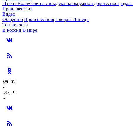
«Грейт Волл» слетел с виадука на окружной дороге: пострадал
Происшествия
Видео
Общество
Происшествия
Говорит Липецк
Топ новости
В России
В мире
$80,92
€93,19