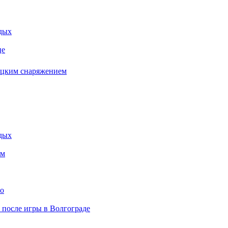
дых
це
бацким снаряжением
дых
ем
то
» после игры в Волгограде