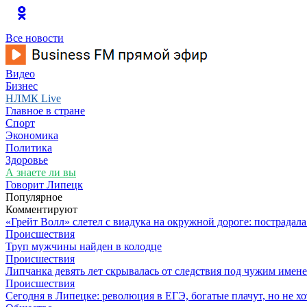
Все новости
Видео
Бизнес
НЛМК Live
Главное в стране
Спорт
Экономика
Политика
Здоровье
А знаете ли вы
Говорит Липецк
Популярное
Комментируют
«Грейт Волл» слетел с виадука на окружной дороге: пострадал
Происшествия
Труп мужчины найден в колодце
Происшествия
Липчанка девять лет скрывалась от следствия под чужим имен
Происшествия
Сегодня в Липецке: революция в ЕГЭ, богатые плачут, но не хо