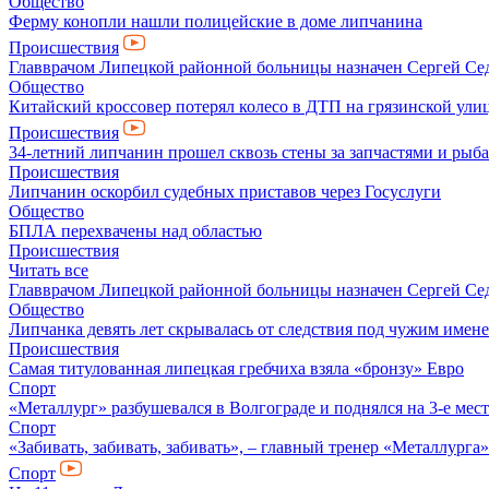
Общество
Ферму конопли нашли полицейские в доме липчанина
Происшествия
Главврачом Липецкой районной больницы назначен Сергей Се
Общество
Китайский кроссовер потерял колесо в ДТП на грязинской ули
Происшествия
34-летний липчанин прошел сквозь стены за запчастями и ры
Происшествия
Липчанин оскорбил судебных приставов через Госуслуги
Общество
БПЛА перехвачены над областью
Происшествия
Читать все
Главврачом Липецкой районной больницы назначен Сергей Се
Общество
Липчанка девять лет скрывалась от следствия под чужим имен
Происшествия
Самая титулованная липецкая гребчиха взяла «бронзу» Евро
Спорт
«Металлург» разбушевался в Волгограде и поднялся на 3-е мес
Спорт
«Забивать, забивать, забивать», – главный тренер «Металлурга
Спорт