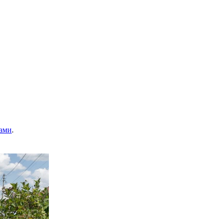
ами
.