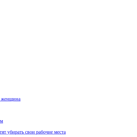
а женщина
ем
тят убирать свои рабочие места