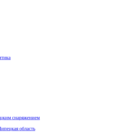
итика
бацким снаряжением
Липецкая область