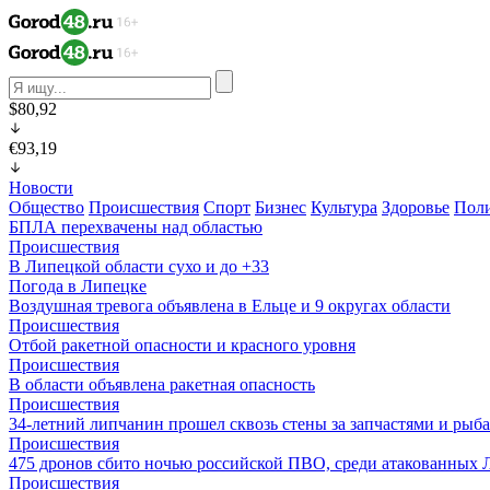
$80,92
€93,19
Новости
Общество
Происшествия
Спорт
Бизнес
Культура
Здоровье
Пол
БПЛА перехвачены над областью
Происшествия
В Липецкой области сухо и до +33
Погода в Липецке
Воздушная тревога объявлена в Ельце и 9 округах области
Происшествия
Отбой ракетной опасности и красного уровня
Происшествия
В области объявлена ракетная опасность
Происшествия
34-летний липчанин прошел сквозь стены за запчастями и ры
Происшествия
475 дронов сбито ночью российской ПВО, среди атакованных 
Происшествия