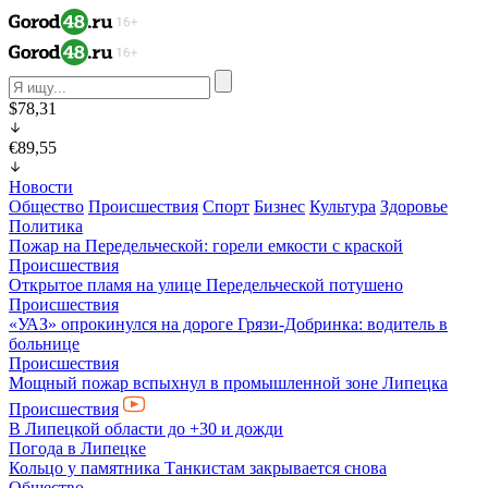
$78,31
€89,55
Новости
Общество
Происшествия
Спорт
Бизнес
Культура
Здоровье
Политика
Пожар на Передельческой: горели емкости с краской
Происшествия
Открытое пламя на улице Передельческой потушено
Происшествия
«УАЗ» опрокинулся на дороге Грязи-Добринка: водитель в
больнице
Происшествия
Мощный пожар вспыхнул в промышленной зоне Липецка
Происшествия
В Липецкой области до +30 и дожди
Погода в Липецке
Кольцо у памятника Танкистам закрывается снова
Общество