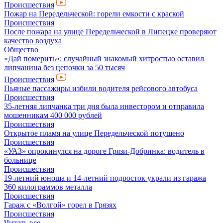
Происшествия
Пожар на Передельческой: горели емкости с краской
Происшествия
После пожара на улице Передельческой в Липецке проверяют
качество воздуха
Общество
«Дай померить»: случайный знакомый хитростью оставил
липчанина без цепочки за 50 тысяч
Происшествия
Пьяные пассажиры избили водителя рейсового автобуса
Происшествия
35-летняя липчанка три дня была инвестором и отправила
мошенникам 400 000 рублей
Происшествия
Открытое пламя на улице Передельческой потушено
Происшествия
«УАЗ» опрокинулся на дороге Грязи-Добринка: водитель в
больнице
Происшествия
19-летний юноша и 14-летний подросток украли из гаража
360 килограммов металла
Происшествия
Гараж с «Волгой» горел в Грязях
Происшествия
Читать все