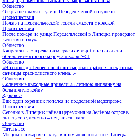
Кольцо у памятника Танкистам закрывается снова
Общество
Открытое пламя на улице Передельческой потушено
Происшествия
Пожар на Передельческой: горели емкости с краской
Происшествия
После пожара на улице Передельческой в Липецке проверяют
качество воздуха
Общество
Капремонт с опережением графика: мэр Липецка оценил
обновление второго корпуса школы №51
Общество
«На площади Героев погибают смертью храбрых прекрасные
саженцы краснолистного клена...»
Общество
Солнечные выходные привели 28-летнюю липчанку на
больничную койку
Здоровье
Ещё один охранник попался на поддельной медсправке
Происшествия
Сегодня в Липецке: чайная церемония на Зелёном острове,
липецкое кумовство – нет, не слышали
Общество
Читать все
Мощный пожар вспыхнул в промышленной зоне Липецка