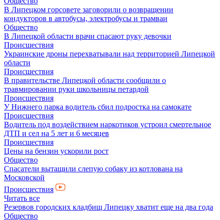
Общество
В Липецком горсовете заговорили о возвращении
кондукторов в автобусы, электробусы и трамваи
Общество
В Липецкой области врачи спасают руку девочки
Происшествия
Украинские дроны перехватывали над территорией Липецкой
области
Происшествия
В правительстве Липецкой области сообщили о
травмировании руки школьницы петардой
Происшествия
У Нижнего парка водитель сбил подростка на самокате
Происшествия
Водитель под воздействием наркотиков устроил смертельное
ДТП и сел на 5 лет и 6 месяцев
Происшествия
Цены на бензин ускорили рост
Общество
Спасатели вытащили слепую собаку из котлована на
Московской
Происшествия
Читать все
Резервов городских кладбищ Липецку хватит еще на два года
Общество