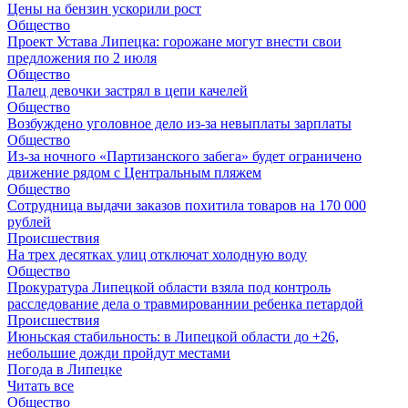
Цены на бензин ускорили рост
Общество
Проект Устава Липецка: горожане могут внести свои
предложения по 2 июля
Общество
Палец девочки застрял в цепи качелей
Общество
Возбуждено уголовное дело из-за невыплаты зарплаты
Общество
Из-за ночного «Партизанского забега» будет ограничено
движение рядом с Центральным пляжем
Общество
Сотрудница выдачи заказов похитила товаров на 170 000
рублей
Происшествия
На трех десятках улиц отключат холодную воду
Общество
Прокуратура Липецкой области взяла под контроль
расследование дела о травмированнии ребенка петардой
Происшествия
Июньская стабильность: в Липецкой области до +26,
небольшие дожди пройдут местами
Погода в Липецке
Читать все
Общество