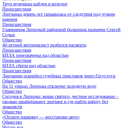
Труп мужчины найден в колодце
Происшествия
Липчанка девять лет скрывалась от следствия под чужим
именем
Происшествия
Главврачом Липецкой районной больницы назначен Сергей
Седых
Общество
40-летний мотоциклист разбился насмерть
Происшествия
БПЛА перехвачены над областью
Происшествия
БПЛА сбиты над областью
Происшествия
Липчанин оскорбил судебных приставов через Госуслуги
Общество
На 11 улицах Липецка отключат холодную воду
Общество
Сегодня в Липецке: мощи святого, честное исследование –
сколько зарабатывают липчане и где найти работу без
знакомств
Общество
«Оплати парковку — восстанови авто»
Общество
Читать все