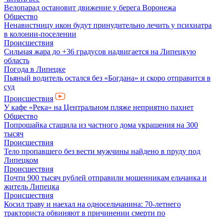
Велопарад остановит движение у берега Воронежа
Общество
Ненавистницу икон будут принудительно лечить у психиатра
в колонии-поселении
Происшествия
Сильная жара до +36 градусов надвигается на Липецкую
область
Погода в Липецке
Пьяный водитель остался без «Богдана» и скоро отправится в
суд
Происшествия
У кафе «Река» на Центральном пляже неприятно пахнет
Общество
Попрошайка стащила из частного дома украшения на 300
тысяч
Происшествия
Тело пропавшего без вести мужчины найдено в пруду под
Липецком
Происшествия
Почти 900 тысяч рублей отправили мошенникам ельчанка и
житель Липецка
Происшествия
Косил траву и наехал на односельчанина: 70-летнего
тракториста обвиняют в причинении смерти по