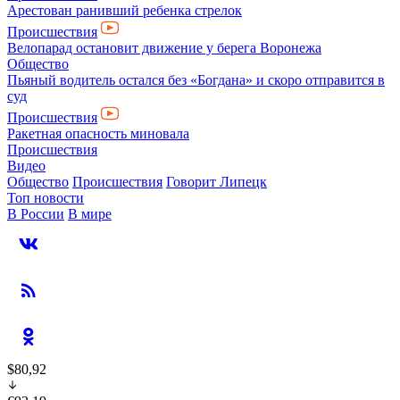
Арестован ранивший ребенка стрелок
Происшествия
Велопарад остановит движение у берега Воронежа
Общество
Пьяный водитель остался без «Богдана» и скоро отправится в
суд
Происшествия
Ракетная опасность миновала
Происшествия
Видео
Общество
Происшествия
Говорит Липецк
Топ новости
В России
В мире
$80,92