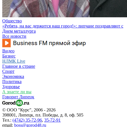
Общество
«Ребята, на вас держится наш город!»: липчане поздравляют с
Днем металлурга
Все новости
Видео
Бизнес
НЛМК Live
Главное в стране
Спорт
Экономика
Политика
Здоровье
А знаете ли вы
Говорит Липецк
© ООО "Курс", 2006 - 2026
398001, Липецк, пл. Победы, д. 8, оф. 505
Тел.:
(4742) 35-72-96
,
35-72-91
email:
boss@gorod48.ru