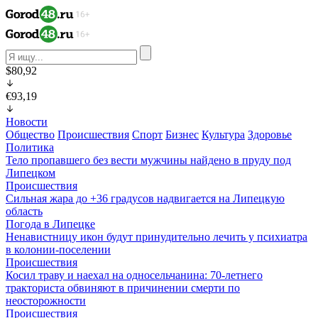
$80,92
€93,19
Новости
Общество
Происшествия
Спорт
Бизнес
Культура
Здоровье
Политика
Тело пропавшего без вести мужчины найдено в пруду под
Липецком
Происшествия
Сильная жара до +36 градусов надвигается на Липецкую
область
Погода в Липецке
Ненавистницу икон будут принудительно лечить у психиатра
в колонии-поселении
Происшествия
Косил траву и наехал на односельчанина: 70-летнего
тракториста обвиняют в причинении смерти по
неосторожности
Происшествия