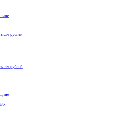
нщине
тысяч рублей
тысяч рублей
нщине
оду