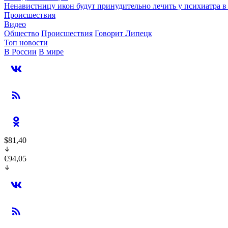
Ненавистницу икон будут принудительно лечить у психиатра 
Происшествия
Видео
Общество
Происшествия
Говорит Липецк
Топ новости
В России
В мире
$81,40
€94,05