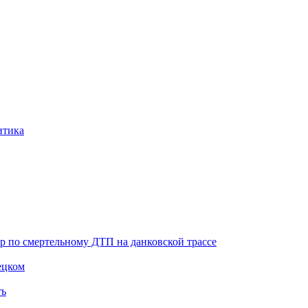
итика
ор по смертельному ДТП на данковской трассе
ецком
ть