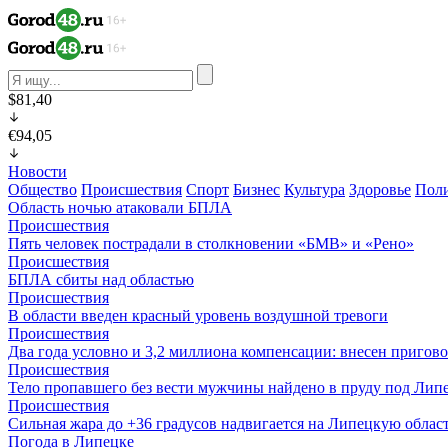
$81,40
€94,05
Новости
Общество
Происшествия
Спорт
Бизнес
Культура
Здоровье
Пол
Область ночью атаковали БПЛА
Происшествия
Пять человек пострадали в столкновении «БМВ» и «Рено»
Происшествия
БПЛА сбиты над областью
Происшествия
В области введен красный уровень воздушной тревоги
Происшествия
Два года условно и 3,2 миллиона компенсации: внесен пригов
Происшествия
Тело пропавшего без вести мужчины найдено в пруду под Лип
Происшествия
Сильная жара до +36 градусов надвигается на Липецкую облас
Погода в Липецке