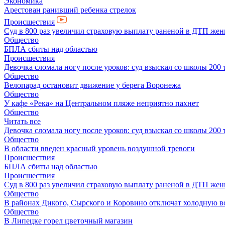
Экономика
Арестован ранивший ребенка стрелок
Происшествия
Суд в 800 раз увеличил страховую выплату раненой в ДТП же
Общество
БПЛА сбиты над областью
Происшествия
Девочка сломала ногу после уроков: суд взыскал со школы 200 
Общество
Велопарад остановит движение у берега Воронежа
Общество
У кафе «Река» на Центральном пляже неприятно пахнет
Общество
Читать все
Девочка сломала ногу после уроков: суд взыскал со школы 200 
Общество
В области введен красный уровень воздушной тревоги
Происшествия
БПЛА сбиты над областью
Происшествия
Суд в 800 раз увеличил страховую выплату раненой в ДТП же
Общество
В районах Дикого, Сырского и Коровино отключат холодную в
Общество
В Липецке горел цветочный магазин