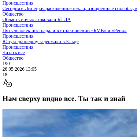
Происшествия
Сегодня в Липецке: раскалённое пекло, изощрённые способы, 
Общество
Область ночью атаковали БПЛА
Происшествия
Пять человек пострадали в столкновении «БМВ» и «Рено»
Происшествия
Юную дропершу задержали в Ельце
Происшествия
Читать все
Общество
1901
26.05.2026 13:05
18
Нам сверху видно все. Ты так и знай