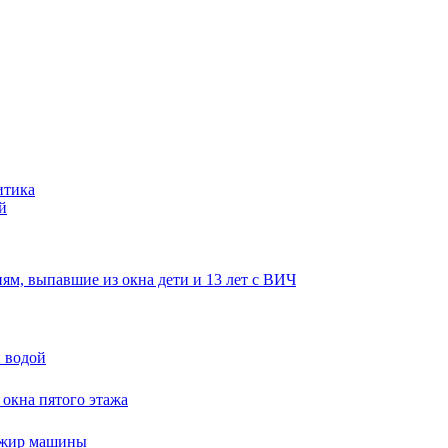
итика
й
ям, выпавшие из окна дети и 13 лет с ВИЧ
и водой
 окна пятого этажа
сажир машины