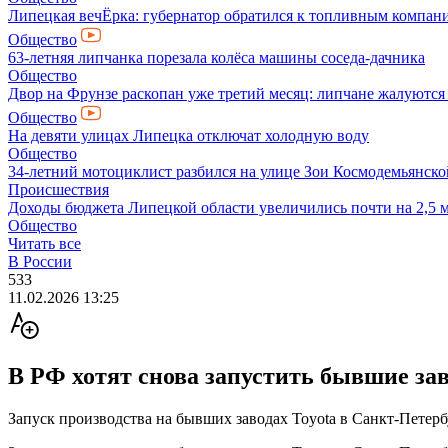
Липецкая вечЁрка: губернатор обратился к топливным компани
Общество
63-летняя липчанка порезала колёса машины соседа-дачника
Общество
Двор на Фрунзе раскопан уже третий месяц: липчане жалуются
Общество
На девяти улицах Липецка отключат холодную воду
Общество
34-летний мотоциклист разбился на улице Зои Космодемьянско
Происшествия
Доходы бюджета Липецкой области увеличились почти на 2,5 
Общество
Читать все
В России
533
11.02.2026 13:25
В РФ хотят снова запустить бывшие зав
Запуск производства на бывших заводах Toyota в Санкт-Петерб