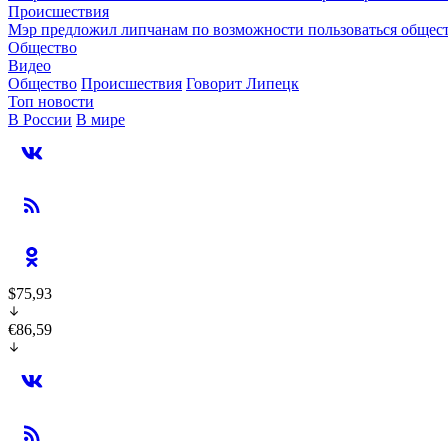
Происшествия
Мэр предложил липчанам по возможности пользоваться общес
Общество
Видео
Общество
Происшествия
Говорит Липецк
Топ новости
В России
В мире
$75,93
€86,59