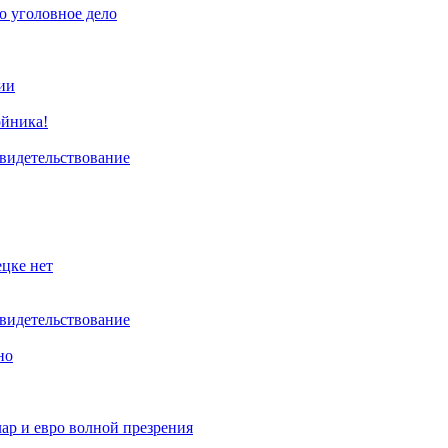
о уголовное дело
ии
ойника!
свидетельствование
цке нет
свидетельствование
но
ар и евро волной презрения