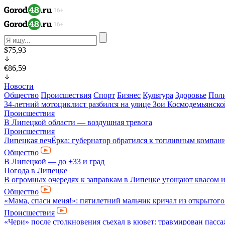
$75,93
€86,59
Новости
Общество
Происшествия
Спорт
Бизнес
Культура
Здоровье
Пол
34-летний мотоциклист разбился на улице Зои Космодемьянско
Происшествия
В Липецкой области — воздушная тревога
Происшествия
Липецкая вечЁрка: губернатор обратился к топливным компани
Общество
В Липецкой — до +33 и град
Погода в Липецке
В огромных очередях к заправкам в Липецке угощают квасом 
Общество
«Мама, спаси меня!»: пятилетний мальчик кричал из открытого
Происшествия
«Чери» после столкновения съехал в кювет: травмирован пас