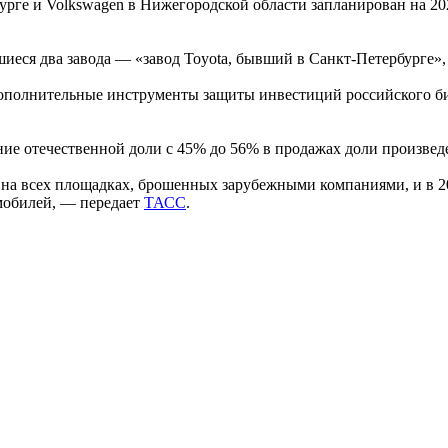
бурге и Volkswagen в Нижегородской области запланирован на 2
шиеся два завода — «завод Toyota, бывший в Санкт-Петербурге»
дополнительные инструменты защиты инвестиций российского би
ние отечественной доли с 45% до 56% в продажах доли произве
и на всех площадках, брошенных зарубежными компаниями, и в 
омобилей, — передает
ТАСС
.