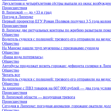
Двухлетняя и четырёхлетняя сёстры выпали из окна: возбужден
Происшествия
В Липецкой — до +33 и град
Погода в Липецке
Первый проректор ЕГУ Роман Поляков получил 3,5 года колон
Происшествия
В Липецке две ритуальных конторы по жребию разыграли пок
Общество
Водитель судился с полицией: трезвого его отправили на медо
Общество
На Манеже нашли труп мужчины с признаками суицида
Общество
«Ваша вода потерялась»
Общество
Автобусы продолжат возить горожан: дефицита солярки в Липе
Общество
Читать все
Водитель судился с полицией: трезвого его отправили на медо
Общество
За хищение с ПВЗ товаров на 607 000 рублей — два года услов
Происшествия
В Липецкой области — воздушная тревога
Происшествия
Сегодня в Липецке: погодная аномалия, горожане окатили долл
Общество