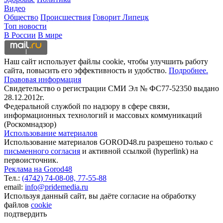
Видео
Общество
Происшествия
Говорит Липецк
Топ новости
В России
В мире
Наш сайт использует файлы cookie, чтобы улучшить работу
сайта, повысить его эффективность и удобство.
Подробнее.
Правовая информация
Свидетельство о регистрации СМИ Эл № ФС77-52350 выдано
28.12.2012г.
Федеральной службой по надзору в сфере связи,
информационных технологий и массовых коммуникаций
(Роскомнадзор)
Использование материалов
Использование материалов GOROD48.ru разрешено только с
письменного согласия
и активной ссылкой (hyperlink) на
первоисточник.
Реклама на Gorod48
Тел.:
(4742) 74-08-08,
77-55-88
email:
info@pridemedia.ru
Используя данный сайт, вы даёте согласие на обработку
файлов
cookie
подтвердить