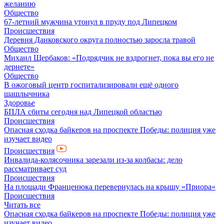
желанию
Общество
67-летний мужчина утонул в пруду под Липецком
Происшествия
Деревня Данковского округа полностью заросла травой
Общество
Михаил Щербаков: «Подрядчик не вздрогнет, пока вы его не
дернете»
Общество
В ожоговый центр госпитализировали ещё одного
шашлычника
Здоровье
БПЛА сбиты сегодня над Липецкой областью
Происшествия
Опасная сходка байкеров на проспекте Победы: полиция уже
изучает видео
Происшествия
Инвалида-колясочника зарезали из-за колбасы: дело
рассматривает суд
Происшествия
На площади Франценюка перевернулась на крышу «Приора»
Происшествия
Читать все
Опасная сходка байкеров на проспекте Победы: полиция уже
изучает видео