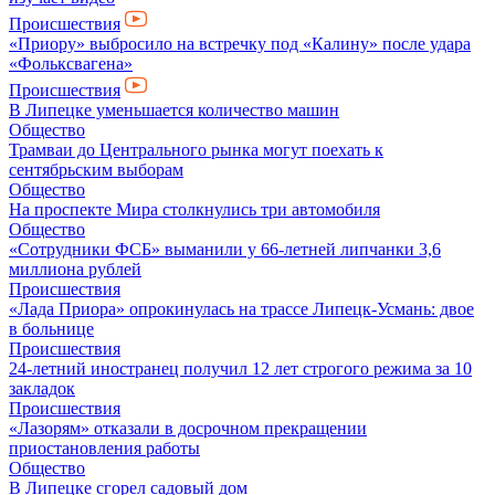
Происшествия
«Приору» выбросило на встречку под «Калину» после удара
«Фольксвагена»
Происшествия
В Липецке уменьшается количество машин
Общество
Трамваи до Центрального рынка могут поехать к
сентябрьским выборам
Общество
На проспекте Мира столкнулись три автомобиля
Общество
«Сотрудники ФСБ» выманили у 66-летней липчанки 3,6
миллиона рублей
Происшествия
«Лада Приора» опрокинулась на трассе Липецк-Усмань: двое
в больнице
Происшествия
24-летний иностранец получил 12 лет строгого режима за 10
закладок
Происшествия
«Лазорям» отказали в досрочном прекращении
приостановления работы
Общество
В Липецке сгорел садовый дом