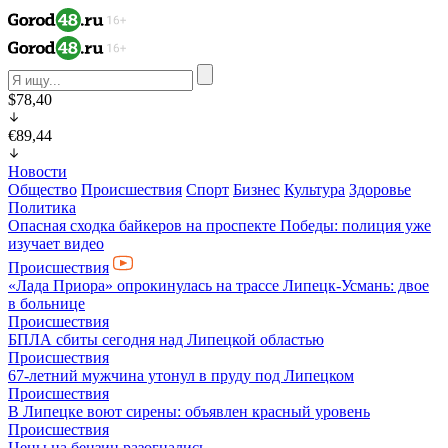
$78,40
€89,44
Новости
Общество
Происшествия
Спорт
Бизнес
Культура
Здоровье
Политика
Опасная сходка байкеров на проспекте Победы: полиция уже
изучает видео
Происшествия
«Лада Приора» опрокинулась на трассе Липецк-Усмань: двое
в больнице
Происшествия
БПЛА сбиты сегодня над Липецкой областью
Происшествия
67-летний мужчина утонул в пруду под Липецком
Происшествия
В Липецке воют сирены: объявлен красный уровень
Происшествия
Цены на бензин разогнались