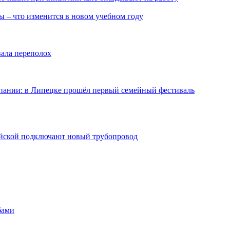
ы – что изменится в новом учебном году
вала переполох
мпании: в Липецке прошёл первый семейный фестиваль
майской подключают новый трубопровод
бами