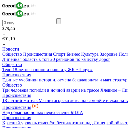
$79,46
€91,19
Новости
Общество
Происшествия
Спорт
Бизнес
Культура
Здоровье
Пол
Липецкая область в топ-20 регионов по качеству дорог
Общество
Тело 18-летнего юноши нашли у ЖК «Парус»
Происшествия
Единые учебники истории, отмена бакалавриата и магистратур
Общество
Три человека погибли в ночной аварии на трассе Хлевное – Л
Происшествия
18-летний житель Магнитогорска летел на самолёте и ехал на 
Происшествия
Над областью ночью перехвачены БПЛА
Происшествия
Красный уровень отменён: беспилотники над Липецкой облас
Происшествия