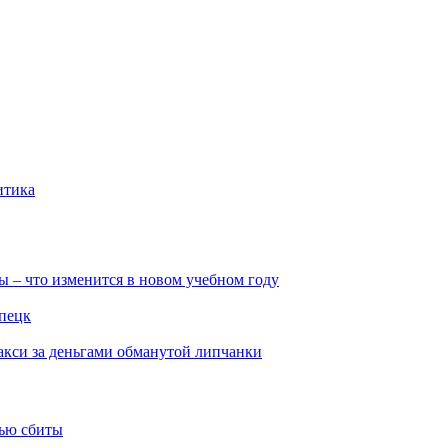
итика
ы – что изменится в новом учебном году
ипецк
такси за деньгами обманутой липчанки
тью сбиты