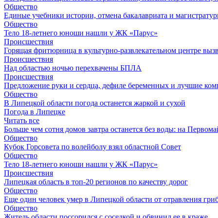
Общество
Единые учебники истории, отмена бакалавриата и магистратур
Общество
Тело 18-летнего юноши нашли у ЖК «Парус»
Происшествия
Горящая фритюрница в культурно-развлекательном центре выз
Происшествия
Над областью ночью перехвачены БПЛА
Происшествия
Предложение руки и сердца, дефиле беременных и лучшие ко
Общество
В Липецкой области погода останется жаркой и сухой
Погода в Липецке
Читать все
Больше чем сотня домов завтра останется без воды: на Перво
Общество
Кубок Горсовета по волейболу взял областной Совет
Общество
Тело 18-летнего юноши нашли у ЖК «Парус»
Происшествия
Липецкая область в топ-20 регионов по качеству дорог
Общество
Еще один человек умер в Липецкой области от отравления гри
Общество
Житель области поссорился с соседкой и обвинил ее в краже