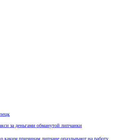
ипецк
такси за деньгами обманутой липчанки
по каким причинам липчане опаздывают на работу