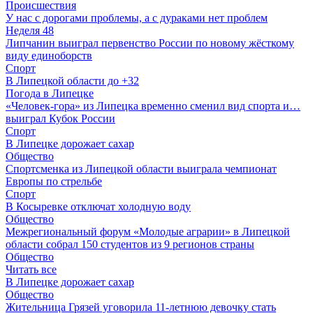
Происшествия
У нас с дорогами проблемы, а с дураками нет проблем
Неделя 48
Липчанин выиграл первенство России по новому жёсткому
виду единоборств
Спорт
В Липецкой области до +32
Погода в Липецке
«Человек-гора» из Липецка временно сменил вид спорта и…
выиграл Кубок России
Спорт
В Липецке дорожает сахар
Общество
Спортсменка из Липецкой области выиграла чемпионат
Европы по стрельбе
Спорт
В Косыревке отключат холодную воду
Общество
Межрегиональный форум «Молодые аграрии» в Липецкой
области собрал 150 студентов из 9 регионов страны
Общество
Читать все
В Липецке дорожает сахар
Общество
Жительница Грязей уговорила 11-летнюю девочку стать