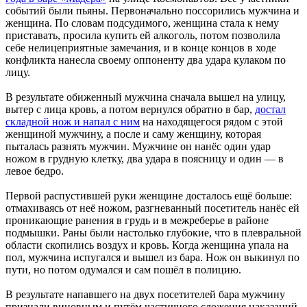
событий были пьяны. Первоначально поссорились мужчина и
женщина. По словам подсудимого, женщина стала к нему
приставать, просила купить ей алкоголь, потом позволила
себе нелицеприятные замечания, и в конце концов в ходе
конфликта нанесла своему оппоненту два удара кулаком по
лицу.
В результате обиженный мужчина сначала вышел на улицу,
вытер с лица кровь, а потом вернулся обратно в бар,
достал
складной нож и напал с ним
на находящегося рядом с этой
женщиной мужчину, а после и саму женщину, которая
пыталась разнять мужчин. Мужчине он нанёс один удар
ножом в грудную клетку, два удара в поясницу и один — в
левое бедро.
Первой распустившей руки женщине досталось ещё больше:
отмахиваясь от неё ножом, разгневанный посетитель нанёс ей
проникающие ранения в грудь и в межреберье в районе
подмышки. Раны были настолько глубокие, что в плевральной
области скопились воздух и кровь. Когда женщина упала на
пол, мужчина испугался и вышел из бара. Нож он выкинул по
пути, но потом одумался и сам пошёл в полицию.
В результате напавшего на двух посетителей бара мужчину
признали виновным и путём частичного сложения наказаний