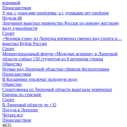
воровкой
Происшествия
У нас с дорогами проблемы, а с дураками нет проблем
Неделя 48
Липчанин выиграл первенство России по новому жёсткому
виду единоборств
Спорт
«Человек-гора» из Липецка временно сменил вид спорта и…
выиграл Кубок России
Спорт
Межрегиональный форум «Молодые аграрии» в Липецкой
области собрал 150 студентов из 9 регионов страны
Общество
Ночью над Липецкой областью сбивали беспилотники
Происшествия
В Косыревке отключат холодную воду
Общество
Спортсменка из Липецкой области выиграла чемпионат
Европы по стрельбе
Спорт
В Липецкой области до +32
Погода в Липецке
Читать все
Происшествия
4635