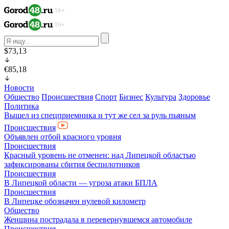
$73,13
€85,18
Новости
Общество
Происшествия
Спорт
Бизнес
Культура
Здоровье
Политика
Вышел из спецприемника и тут же сел за руль пьяным
Происшествия
Объявлен отбой красного уровня
Происшествия
Красный уровень не отменен: над Липецкой областью
зафиксированы сбития беспилотников
Происшествия
В Липецкой области — угроза атаки БПЛА
Происшествия
В Липецке обозначен нулевой километр
Общество
Женщина пострадала в перевернувшемся автомобиле
Происшествия