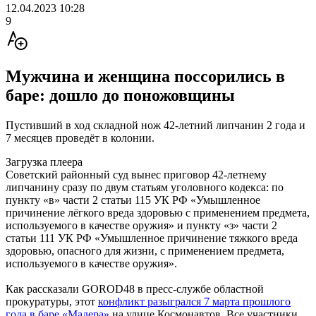
12.04.2023 10:28
9
Мужчина и женщина поссорились в
баре: дошло до поножовщины
Пустивший в ход складной нож 42-летний липчанин 2 года и
7 месяцев проведёт в колонии.
Загрузка плеера
Советский районный суд вынес приговор 42-летнему
липчанину сразу по двум статьям уголовного кодекса: по
пункту «в» части 2 статьи 115 УК РФ «Умышленное
причинение лёгкого вреда здоровью с применением предмета,
используемого в качестве оружия» и пункту «з» части 2
статьи 111 УК РФ «Умышленное причинение тяжкого вреда
здоровью, опасного для жизни, с применением предмета,
используемого в качестве оружия».
Как рассказали GOROD48 в пресс-службе областной
прокуратуры, этот
конфликт разыгрался 7 марта прошлого
года в баре «Мадера»
на улице Космонавтов. Все участники