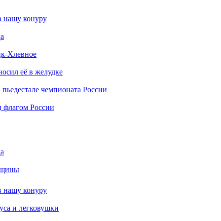
в нашу конуру
да
ецк-Хлевное
носил её в желудке
 пьедестале чемпионата России
д флагом России
да
енщины
в нашу конуру
буса и легковушки