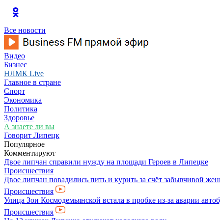
Все новости
Видео
Бизнес
НЛМК Live
Главное в стране
Спорт
Экономика
Политика
Здоровье
А знаете ли вы
Говорит Липецк
Популярное
Комментируют
Двое липчан справили нужду на площади Героев в Липецке
Происшествия
Двое липчан повадились пить и курить за счёт забывчивой ж
Происшествия
Улица Зои Космодемьянской встала в пробке из-за аварии авто
Происшествия