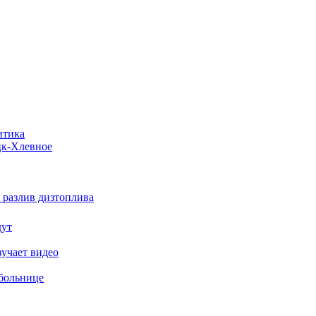
итика
ецк-Хлевное
 разлив дизтоплива
дут
зучает видео
 больнице