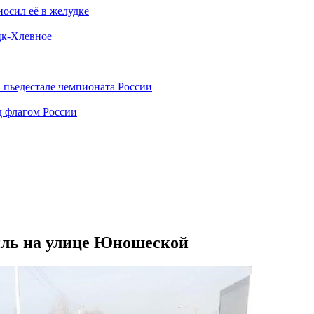
носил её в желудке
ецк-Хлевное
 пьедестале чемпионата России
д флагом России
биль на улице Юношеской