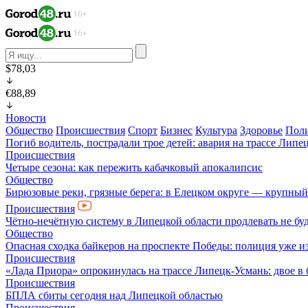
$78,03
€88,89
Новости
Общество
Происшествия
Спорт
Бизнес
Культура
Здоровье
Пол
Погиб водитель, пострадали трое детей: авария на трассе Лип
Происшествия
Четыре сезона: как пережить кабачковый апокалипсис
Общество
Бирюзовые реки, грязные берега: в Елецком округе — крупный
Происшествия
Чётно-нечётную систему в Липецкой области продлевать не бу
Общество
Опасная сходка байкеров на проспекте Победы: полиция уже и
Происшествия
«Лада Приора» опрокинулась на трассе Липецк-Усмань: двое в
Происшествия
БПЛА сбиты сегодня над Липецкой областью
Происшествия