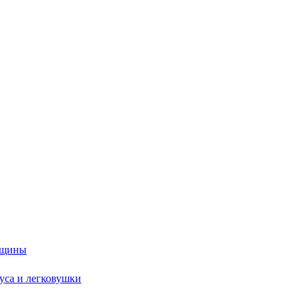
енщины
буса и легковушки