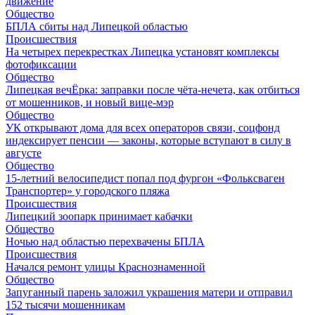
движение
Общество
БПЛА сбиты над Липецкой областью
Происшествия
На четырех перекрестках Липецка установят комплексы
фотофиксации
Общество
Липецкая вечЁрка: заправки после чёта-нечета, как отбиться
от мошенников, и новый вице-мэр
Общество
УК открывают дома для всех операторов связи, соцфонд
индексирует пенсии — законы, которые вступают в силу в
августе
Общество
15-летний велосипедист попал под фургон «Фольксваген
Транспортер» у городского пляжа
Происшествия
Липецкий зоопарк принимает кабачки
Общество
Ночью над областью перехвачены БПЛА
Происшествия
Начался ремонт улицы Краснознаменной
Общество
Запуганный парень заложил украшения матери и отправил
152 тысячи мошенникам