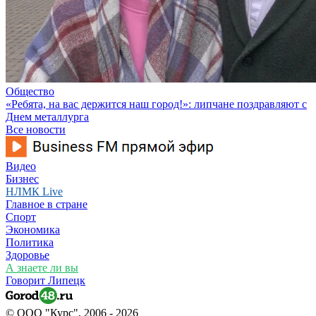
Общество
«Ребята, на вас держится наш город!»: липчане поздравляют с
Днем металлурга
Все новости
Видео
Бизнес
НЛМК Live
Главное в стране
Спорт
Экономика
Политика
Здоровье
А знаете ли вы
Говорит Липецк
© ООО "Курс", 2006 - 2026