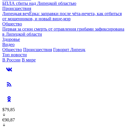
БПЛА сбиты над Липецкой областью
Происшествия
Липецкая вечЁрка: заправки после чёта-нечета, как отбиться
от мошенников, и новый вице-мэр
Общество
Первая за сезон смерть от отравления грибами зафиксирована
в Липецкой области
Здоровье
Видео
Общество
Происшествия
Говорит Липецк
Топ новости
В России
В мире
$79,85
€90,87