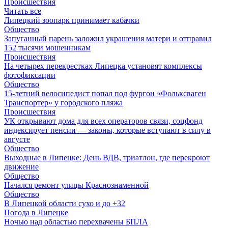
Происшествия
Читать все
Липецкий зоопарк принимает кабачки
Общество
Запуганный парень заложил украшения матери и отправил
152 тысячи мошенникам
Происшествия
На четырех перекрестках Липецка установят комплексы
фотофиксации
Общество
15-летний велосипедист попал под фургон «Фольксваген
Транспортер» у городского пляжа
Происшествия
УК открывают дома для всех операторов связи, соцфонд
индексирует пенсии — законы, которые вступают в силу в
августе
Общество
Выходные в Липецке: День ВДВ, триатлон, где перекроют
движение
Общество
Начался ремонт улицы Краснознаменной
Общество
В Липецкой области сухо и до +32
Погода в Липецке
Ночью над областью перехвачены БПЛА