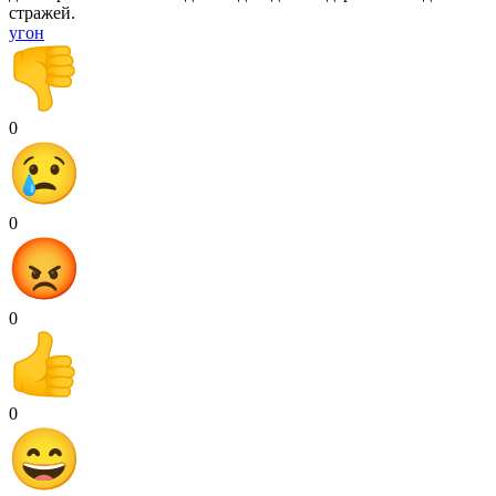
стражей.
угон
0
0
0
0