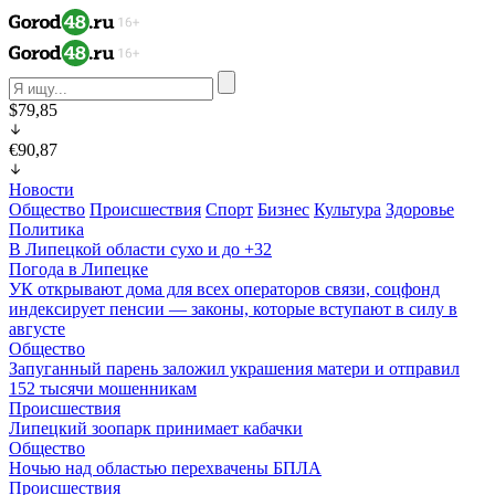
$79,85
€90,87
Новости
Общество
Происшествия
Спорт
Бизнес
Культура
Здоровье
Политика
В Липецкой области сухо и до +32
Погода в Липецке
УК открывают дома для всех операторов связи, соцфонд
индексирует пенсии — законы, которые вступают в силу в
августе
Общество
Запуганный парень заложил украшения матери и отправил
152 тысячи мошенникам
Происшествия
Липецкий зоопарк принимает кабачки
Общество
Ночью над областью перехвачены БПЛА
Происшествия