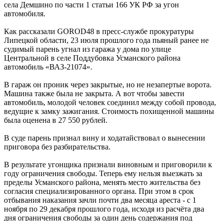
села Демшино по части 1 статьи 166 УК РФ за угон
автомобиля.
Как рассказали GOROD48 в пресс-службе прокуратуры
Липецкой области, 23 июля прошлого года пьяный ранее не
судимый парень угнал из гаража у дома по улице
Центральной в селе Поддубовка Усманского района
автомобиль «ВАЗ-21074».
В гараж он проник через закрытые, но не незапертые ворота.
Машина также была не закрыта. А вот чтобы завести
автомобиль, молодой человек соединил между собой провода,
ведущие к замку зажигания. Стоимость похищенной машины
была оценена в 27 550 рублей.
В суде парень признал вину и ходатайствовал о вынесении
приговора без разбирательства.
В результате угонщика признали виновным и приговорили к
году ограничения свободы. Теперь ему нельзя выезжать за
пределы Усманского района, менять место жительства без
согласия специализированного органа. При этом в срок
отбывания наказания зачли почти два месяца ареста - с 1
ноября по 29 декабря прошлого года, исходя из расчёта два
дня ограничения свободы за один день содержания под