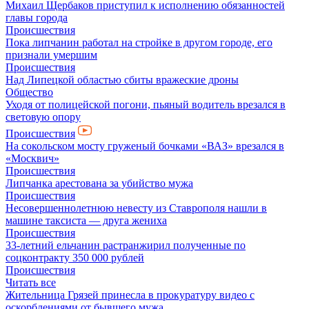
Михаил Щербаков приступил к исполнению обязанностей
главы города
Происшествия
Пока липчанин работал на стройке в другом городе, его
признали умершим
Происшествия
Над Липецкой областью сбиты вражеские дроны
Общество
Уходя от полицейской погони, пьяный водитель врезался в
световую опору
Происшествия
На сокольском мосту груженый бочками «ВАЗ» врезался в
«Москвич»
Происшествия
Липчанка арестована за убийство мужа
Происшествия
Несовершеннолетнюю невесту из Ставрополя нашли в
машине таксиста — друга жениха
Происшествия
33-летний ельчанин растранжирил полученные по
соцконтракту 350 000 рублей
Происшествия
Читать все
Жительница Грязей принесла в прокуратуру видео с
оскорблениями от бывшего мужа