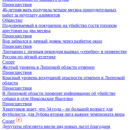
Происшествия
46-летняя мать получила четыре месяца принудительных
работ за неуплату алиментов
Общество
Подозреваемый в покушении на убийство гостя топором
арестован на два месяца
Происшествия
Вор забрался в дачный домик через разбитое окно
Происшествия
Липчанин с личным рекордом вырвал «серебро» в первенстве
России по лёгкой атлетике
Спорт
Желтый уровень в Липецкой области отменен
Происшествия
Красный уровень воздушной опасности отменен в Липецкой
области
Происшествия
В Липецкой области проверят информацию об убийстве
собаки в селе Никольские Выселки
Происшествия
Хрипунков знает, что 34 года – не большой возраст для
футболиста, для Зубова вторая лига важнее чемпионата мира
Спорт
Депутаты облсовета ввели ряд новых льгот благодаря