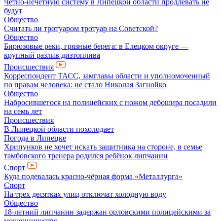
Чётно-нечётную систему в Липецкой области продлевать не
будут
Общество
Считать ли тротуаром тротуар на Советской?
Общество
Бирюзовые реки, грязные берега: в Елецком округе —
крупный разлив дизтоплива
Происшествия
Корреспондент ТАСС, замглавы области и уполномоченный
по правам человека: не стало Николая Загнойко
Общество
Набросившегося на полицейских с ножом дебошира посадили
на семь лет
Происшествия
В Липецкой области похолодает
Погода в Липецке
Хрипунков не хочет искать защитника на стороне, в семье
тамбовского тренера родился ребёнок липчанин
Спорт
Куда подевалась красно-чёрная форма «Металлурга»
Спорт
На трех десятках улиц отключат холодную воду
Общество
18-летний липчанин задержан орловскими полицейскими за
мошенничество