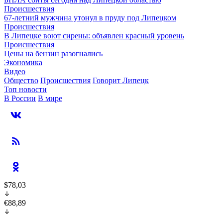
Происшествия
67-летний мужчина утонул в пруду под Липецком
Происшествия
В Липецке воют сирены: объявлен красный уровень
Происшествия
Цены на бензин разогнались
Экономика
Видео
Общество
Происшествия
Говорит Липецк
Топ новости
В России
В мире
$78,03
€88,89