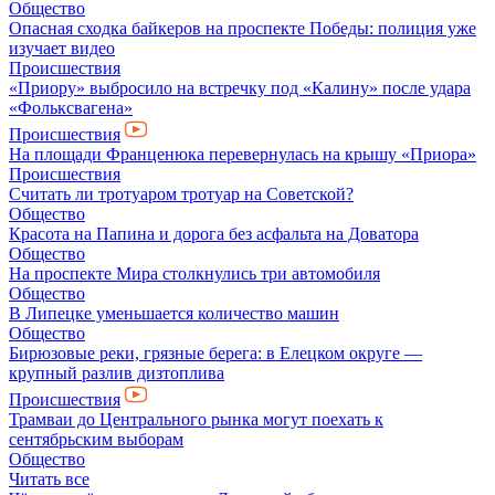
Общество
Опасная сходка байкеров на проспекте Победы: полиция уже
изучает видео
Происшествия
«Приору» выбросило на встречку под «Калину» после удара
«Фольксвагена»
Происшествия
На площади Франценюка перевернулась на крышу «Приора»
Происшествия
Считать ли тротуаром тротуар на Советской?
Общество
Красота на Папина и дорога без асфальта на Доватора
Общество
На проспекте Мира столкнулись три автомобиля
Общество
В Липецке уменьшается количество машин
Общество
Бирюзовые реки, грязные берега: в Елецком округе —
крупный разлив дизтоплива
Происшествия
Трамваи до Центрального рынка могут поехать к
сентябрьским выборам
Общество
Читать все