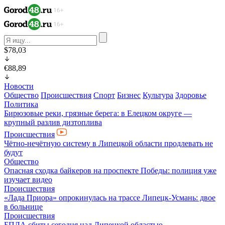
$78,03
€88,89
Новости
Общество
Происшествия
Спорт
Бизнес
Культура
Здоровье
Политика
Бирюзовые реки, грязные берега: в Елецком округе —
крупный разлив дизтоплива
Происшествия
Чётно-нечётную систему в Липецкой области продлевать не
будут
Общество
Опасная сходка байкеров на проспекте Победы: полиция уже
изучает видео
Происшествия
«Лада Приора» опрокинулась на трассе Липецк-Усмань: двое
в больнице
Происшествия
БПЛА сбиты сегодня над Липецкой областью