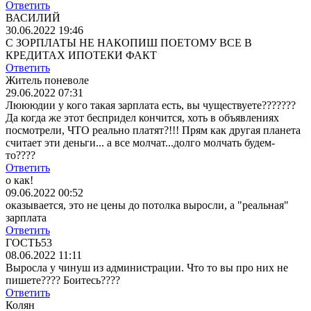
Ответить
ВАСИЛИЙ
30.06.2022 19:46
С ЗОРПЛАТЫ НЕ НАКОПИШ ПОЕТОМУ ВСЕ В
КРЕДИТАХ ИПОТЕКИ ФАКТ
Ответить
Житель поневоле
29.06.2022 07:31
Люююдии у кого такая зарплата есть, вы чуществуете???????
Да когда же этот беспридел кончится, хоть в объявлениях
посмотрели, ЧТО реально платят?!!! Прям как другая планета
считает эти деньги... а все молчат...долго молчать будем-
то????
Ответить
о как!
09.06.2022 00:52
оказывается, это не цены до потолка выросли, а "реальная"
зарплата
Ответить
ГОСТЬ53
08.06.2022 11:11
Выросла у чинуш из администрации. Что то вы про них не
пишете???? Боитесь????
Ответить
Колян