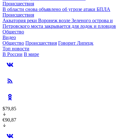
Происшествия
В области снова объявлено об угрозе атаки БПЛА
Происшествия
Акватория реки Воронеж возле Зеленого острова и
Петровского моста закрывается для лодок и пловцов
Общество
Видео
Общество
Происшествия
Говорит Липецк
Топ новости
В России
В мире
$79,85
€90,87