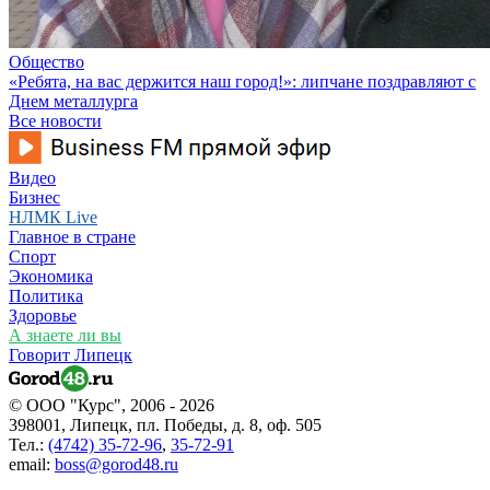
Общество
«Ребята, на вас держится наш город!»: липчане поздравляют с
Днем металлурга
Все новости
Видео
Бизнес
НЛМК Live
Главное в стране
Спорт
Экономика
Политика
Здоровье
А знаете ли вы
Говорит Липецк
© ООО "Курс", 2006 - 2026
398001, Липецк, пл. Победы, д. 8, оф. 505
Тел.:
(4742) 35-72-96
,
35-72-91
email:
boss@gorod48.ru