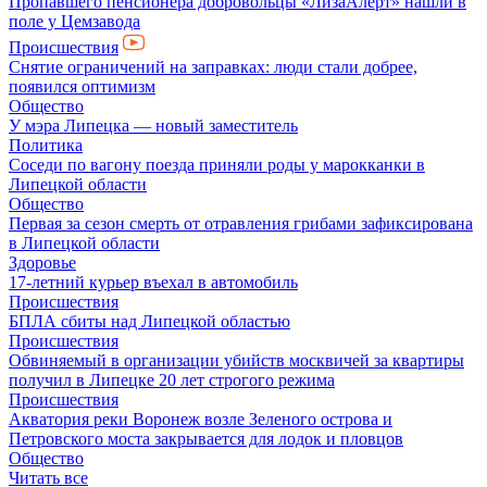
Пропавшего пенсионера добровольцы «ЛизаАлерт» нашли в
поле у Цемзавода
Происшествия
Снятие ограничений на заправках: люди стали добрее,
появился оптимизм
Общество
У мэра Липецка — новый заместитель
Политика
Соседи по вагону поезда приняли роды у марокканки в
Липецкой области
Общество
Первая за сезон смерть от отравления грибами зафиксирована
в Липецкой области
Здоровье
17-летний курьер въехал в автомобиль
Происшествия
БПЛА сбиты над Липецкой областью
Происшествия
Обвиняемый в организации убийств москвичей за квартиры
получил в Липецке 20 лет строгого режима
Происшествия
Акватория реки Воронеж возле Зеленого острова и
Петровского моста закрывается для лодок и пловцов
Общество
Читать все