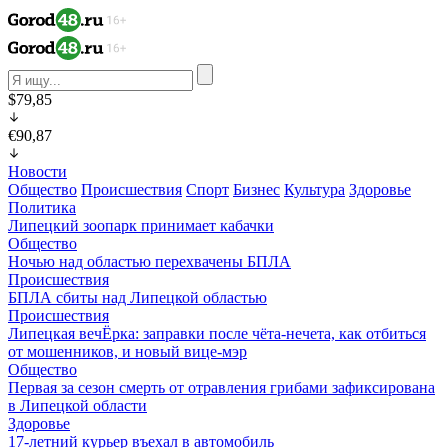
$79,85
€90,87
Новости
Общество
Происшествия
Спорт
Бизнес
Культура
Здоровье
Политика
Липецкий зоопарк принимает кабачки
Общество
Ночью над областью перехвачены БПЛА
Происшествия
БПЛА сбиты над Липецкой областью
Происшествия
Липецкая вечЁрка: заправки после чёта-нечета, как отбиться
от мошенников, и новый вице-мэр
Общество
Первая за сезон смерть от отравления грибами зафиксирована
в Липецкой области
Здоровье
17-летний курьер въехал в автомобиль