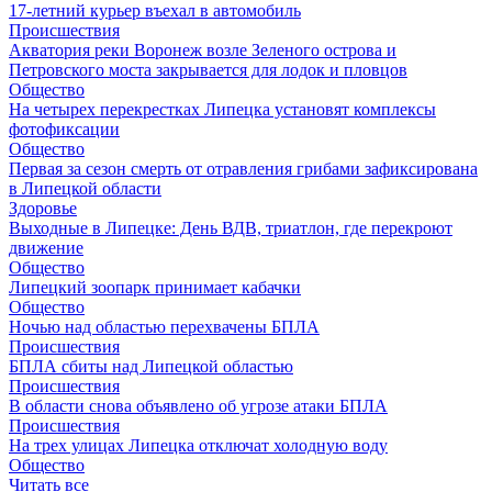
17-летний курьер въехал в автомобиль
Происшествия
Акватория реки Воронеж возле Зеленого острова и
Петровского моста закрывается для лодок и пловцов
Общество
На четырех перекрестках Липецка установят комплексы
фотофиксации
Общество
Первая за сезон смерть от отравления грибами зафиксирована
в Липецкой области
Здоровье
Выходные в Липецке: День ВДВ, триатлон, где перекроют
движение
Общество
Липецкий зоопарк принимает кабачки
Общество
Ночью над областью перехвачены БПЛА
Происшествия
БПЛА сбиты над Липецкой областью
Происшествия
В области снова объявлено об угрозе атаки БПЛА
Происшествия
На трех улицах Липецка отключат холодную воду
Общество
Читать все