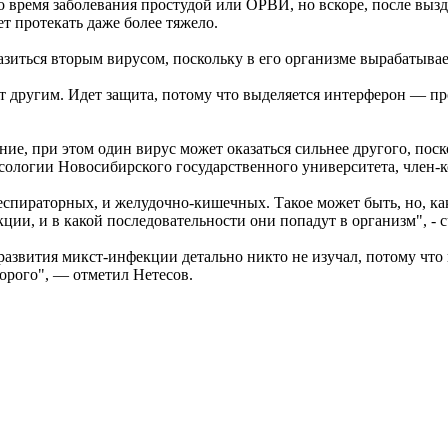
во время заболевания простудой или ОРВИ, но вскоре, после вызд
т протекать даже более тяжело.
азиться вторым вирусом, поскольку в его организме вырабатыва
ает другим. Идет защита, потому что выделяется интерферон — 
е, при этом один вирус может оказаться сильнее другого, поск
усологии Новосибирского государственного университета, член-
пираторных, и желудочно-кишечных. Такое может быть, но, как
екции, и в какой последовательности они попадут в организм", - с
развития микст-инфекции детально никто не изучал, потому что и
орого", — отметил Нетесов.