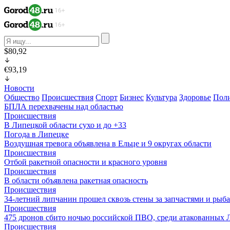
$80,92
€93,19
Новости
Общество
Происшествия
Спорт
Бизнес
Культура
Здоровье
Пол
БПЛА перехвачены над областью
Происшествия
В Липецкой области сухо и до +33
Погода в Липецке
Воздушная тревога объявлена в Ельце и 9 округах области
Происшествия
Отбой ракетной опасности и красного уровня
Происшествия
В области объявлена ракетная опасность
Происшествия
34-летний липчанин прошел сквозь стены за запчастями и ры
Происшествия
475 дронов сбито ночью российской ПВО, среди атакованных 
Происшествия