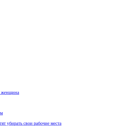
а женщина
ем
тят убирать свои рабочие места