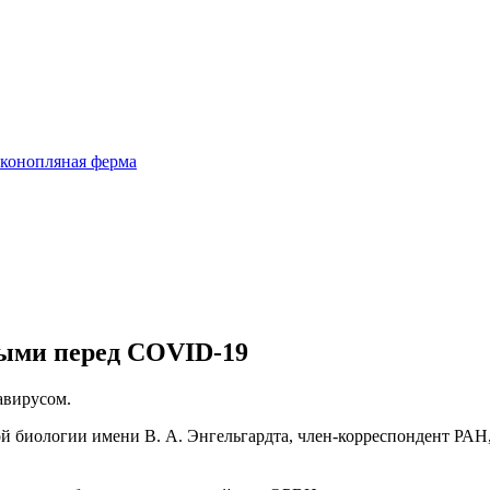
 конопляная ферма
ыми перед COVID-19
авирусом.
й биологии имени В. А. Энгельгардта, член-корреспондент РАН