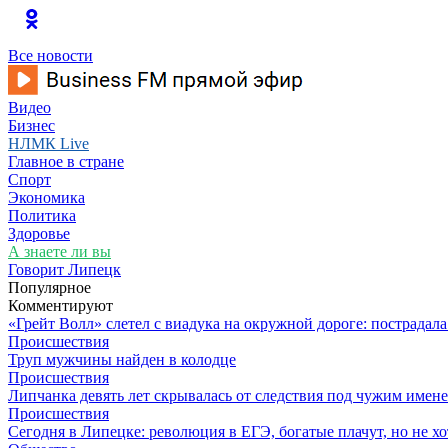
Все новости
Видео
Бизнес
НЛМК Live
Главное в стране
Спорт
Экономика
Политика
Здоровье
А знаете ли вы
Говорит Липецк
Популярное
Комментируют
«Грейт Волл» слетел с виадука на окружной дороге: пострадал
Происшествия
Труп мужчины найден в колодце
Происшествия
Липчанка девять лет скрывалась от следствия под чужим имен
Происшествия
Сегодня в Липецке: революция в ЕГЭ, богатые плачут, но не хо