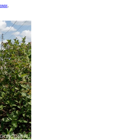
ами
.