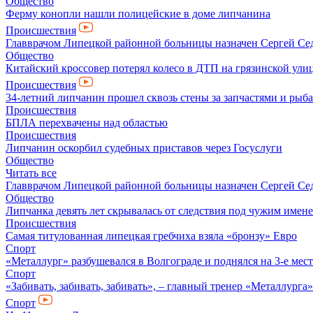
Общество
Ферму конопли нашли полицейские в доме липчанина
Происшествия
Главврачом Липецкой районной больницы назначен Сергей Се
Общество
Китайский кроссовер потерял колесо в ДТП на грязинской ули
Происшествия
34-летний липчанин прошел сквозь стены за запчастями и ры
Происшествия
БПЛА перехвачены над областью
Происшествия
Липчанин оскорбил судебных приставов через Госуслуги
Общество
Читать все
Главврачом Липецкой районной больницы назначен Сергей Се
Общество
Липчанка девять лет скрывалась от следствия под чужим имен
Происшествия
Самая титулованная липецкая гребчиха взяла «бронзу» Евро
Спорт
«Металлург» разбушевался в Волгограде и поднялся на 3-е мес
Спорт
«Забивать, забивать, забивать», – главный тренер «Металлурга
Спорт