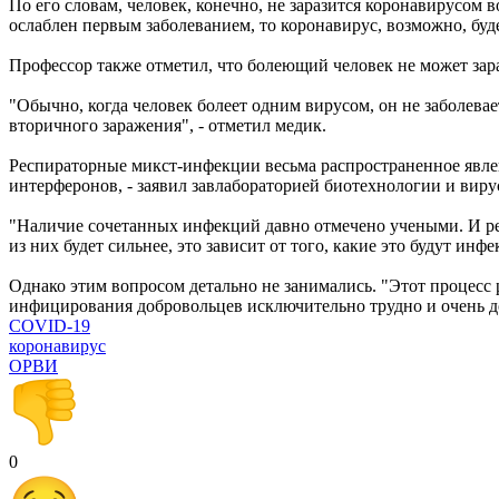
По его словам, человек, конечно, не заразится коронавирусом 
ослаблен первым заболеванием, то коронавирус, возможно, буде
Профессор также отметил, что болеющий человек не может зар
"Обычно, когда человек болеет одним вирусом, он не заболев
вторичного заражения", - отметил медик.
Респираторные микст-инфекции весьма распространенное явлени
интерферонов, - заявил завлабораторией биотехнологии и вир
"Наличие сочетанных инфекций давно отмечено учеными. И рес
из них будет сильнее, это зависит от того, какие это будут инф
Однако этим вопросом детально не занимались. "Этот процесс 
инфицирования добровольцев исключительно трудно и очень д
COVID-19
коронавирус
ОРВИ
0