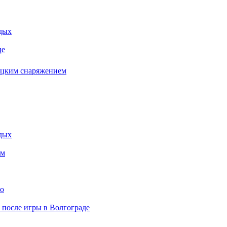
дых
це
бацким снаряжением
дых
ем
то
» после игры в Волгограде