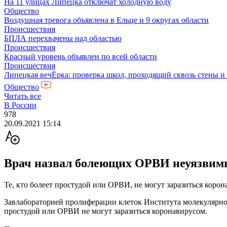
На 11 улицах Липецка отключат холодную воду
Общество
Воздушная тревога объявлена в Ельце и 9 округах области
Происшествия
БПЛА перехвачены над областью
Происшествия
Красный уровень объявлен по всей области
Происшествия
Липецкая вечЁрка: проверка школ, проходящий сквозь стены и
Общество
Читать все
В России
978
20.09.2021 15:14
Врач назвал болеющих ОРВИ неуязвим
Те, кто болеет простудой или ОРВИ, не могут заразиться корон
Завлабораторией пролиферации клеток Института молекулярно
простудой или ОРВИ не могут заразиться коронавирусом.