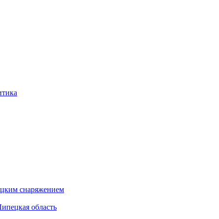
итика
бацким снаряжением
Липецкая область