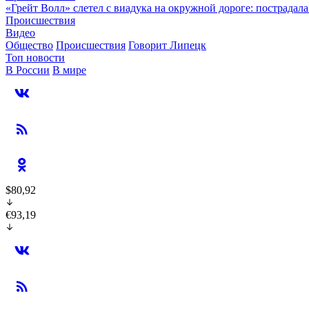
«Грейт Волл» слетел с виадука на окружной дороге: пострадал
Происшествия
Видео
Общество
Происшествия
Говорит Липецк
Топ новости
В России
В мире
$80,92
€93,19