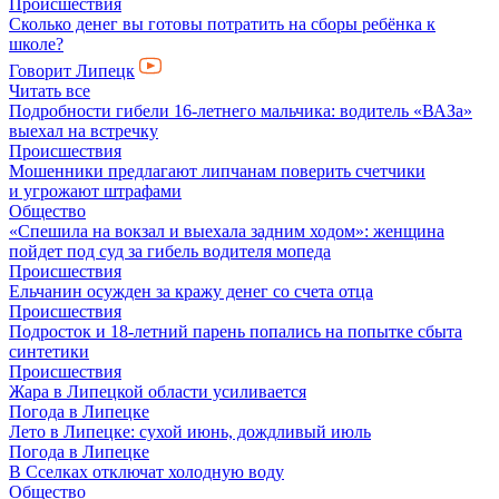
Происшествия
Сколько денег вы готовы потратить на сборы ребёнка к
школе?
Говорит Липецк
Читать все
Подробности гибели 16-летнего мальчика: водитель «ВАЗа»
выехал на встречку
Происшествия
Мошенники предлагают липчанам поверить счетчики
и угрожают штрафами
Общество
«Спешила на вокзал и выехала задним ходом»: женщина
пойдет под суд за гибель водителя мопеда
Происшествия
Ельчанин осужден за кражу денег со счета отца
Происшествия
Подросток и 18-летний парень попались на попытке сбыта
синтетики
Происшествия
Жара в Липецкой области усиливается
Погода в Липецке
Лето в Липецке: сухой июнь, дождливый июль
Погода в Липецке
В Сселках отключат холодную воду
Общество