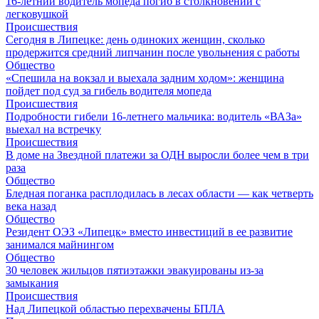
16-летний водитель мопеда погиб в столкновении с
легковушкой
Происшествия
Сегодня в Липецке: день одиноких женщин, сколько
продержится средний липчанин после увольнения с работы
Общество
«Спешила на вокзал и выехала задним ходом»: женщина
пойдет под суд за гибель водителя мопеда
Происшествия
Подробности гибели 16-летнего мальчика: водитель «ВАЗа»
выехал на встречку
Происшествия
В доме на Звездной платежи за ОДН выросли более чем в три
раза
Общество
Бледная поганка расплодилась в лесах области — как четверть
века назад
Общество
Резидент ОЭЗ «Липецк» вместо инвестиций в ее развитие
занимался майнингом
Общество
30 человек жильцов пятиэтажки эвакуированы из-за
замыкания
Происшествия
Над Липецкой областью перехвачены БПЛА