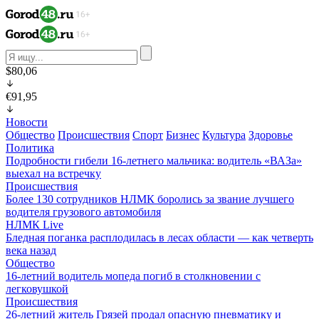
$80,06
€91,95
Новости
Общество
Происшествия
Спорт
Бизнес
Культура
Здоровье
Политика
Подробности гибели 16-летнего мальчика: водитель «ВАЗа»
выехал на встречку
Происшествия
Более 130 сотрудников НЛМК боролись за звание лучшего
водителя грузового автомобиля
НЛМК Live
Бледная поганка расплодилась в лесах области — как четверть
века назад
Общество
16-летний водитель мопеда погиб в столкновении с
легковушкой
Происшествия
26-летний житель Грязей продал опасную пневматику и