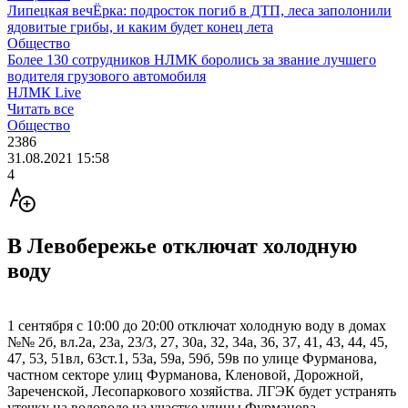
Липецкая вечЁрка: подросток погиб в ДТП, леса заполонили
ядовитые грибы, и каким будет конец лета
Общество
Более 130 сотрудников НЛМК боролись за звание лучшего
водителя грузового автомобиля
НЛМК Live
Читать все
Общество
2386
31.08.2021 15:58
4
В Левобережье отключат холодную
воду
1 сентября с 10:00 до 20:00 отключат холодную воду в домах
№№ 2б, вл.2а, 23а, 23/3, 27, 30а, 32, 34а, 36, 37, 41, 43, 44, 45,
47, 53, 51вл, 63ст.1, 53а, 59а, 59б, 59в по улице Фурманова,
частном секторе улиц Фурманова, Кленовой, Дорожной,
Зареченской, Лесопаркового хозяйства. ЛГЭК будет устранять
утечку на водоводе на участке улицы Фурманова.