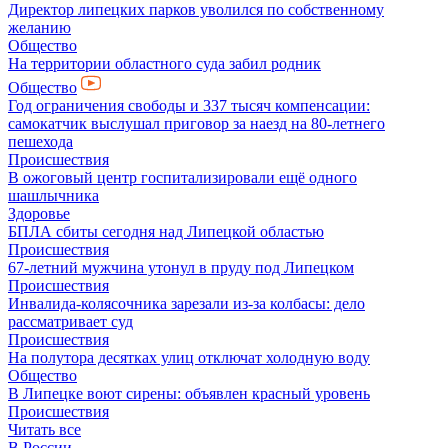
Директор липецких парков уволился по собственному
желанию
Общество
На территории областного суда забил родник
Общество
Год ограничения свободы и 337 тысяч компенсации:
самокатчик выслушал приговор за наезд на 80-летнего
пешехода
Происшествия
В ожоговый центр госпитализировали ещё одного
шашлычника
Здоровье
БПЛА сбиты сегодня над Липецкой областью
Происшествия
67-летний мужчина утонул в пруду под Липецком
Происшествия
Инвалида-колясочника зарезали из-за колбасы: дело
рассматривает суд
Происшествия
На полутора десятках улиц отключат холодную воду
Общество
В Липецке воют сирены: объявлен красный уровень
Происшествия
Читать все
В России