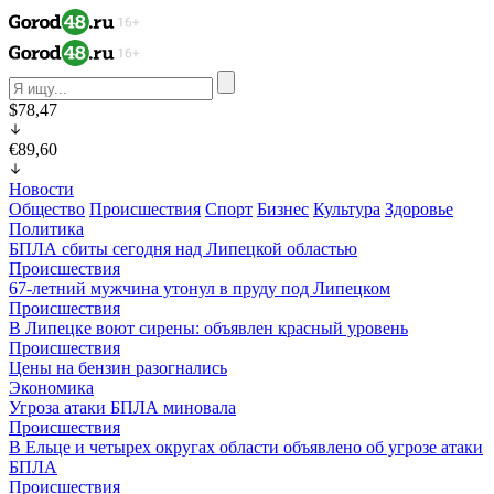
$78,47
€89,60
Новости
Общество
Происшествия
Спорт
Бизнес
Культура
Здоровье
Политика
БПЛА сбиты сегодня над Липецкой областью
Происшествия
67-летний мужчина утонул в пруду под Липецком
Происшествия
В Липецке воют сирены: объявлен красный уровень
Происшествия
Цены на бензин разогнались
Экономика
Угроза атаки БПЛА миновала
Происшествия
В Ельце и четырех округах области объявлено об угрозе атаки
БПЛА
Происшествия