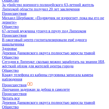
Общество
За убийство военного полицейского 63-летний житель
Липецкой области получил 20 лет заключения
Происшествия
Михаил Щербаков: «Подрядчик не вздрогнет, пока вы его не
дернете»
Общество
67-летний мужчина утонул в пруду под Липецком
Происшествия
В ожоговый центр госпитализировали ещё одного
шашлычника
Здоровье
Деревня Данковского округа полностью заросла травой
Общество
Сегодня в Липецке: сколько можно заработать на знании ИИ,
жёсткий облом для жителей центра города
Общество
Кражу телефона из кабины грузовика записала камера
наблюдения
Происшествия
Липчанин задержан за дебош в самолете
Происшествия
Читать все
Деревня Данковского округа полностью заросла травой
Общество