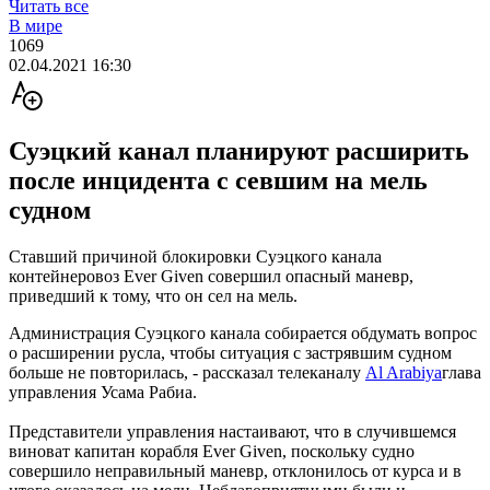
Читать все
В мире
1069
02.04.2021 16:30
Суэцкий канал планируют расширить
после инцидента с севшим на мель
судном
Ставший причиной блокировки Суэцкого канала
контейнеровоз Ever Given совершил опасный маневр,
приведший к тому, что он сел на мель.
Администрация Суэцкого канала собирается обдумать вопрос
о расширении русла, чтобы ситуация с застрявшим судном
больше не повторилась, - рассказал телеканалу
Al Arabiya
глава
управления Усама Рабиа.
Представители управления настаивают, что в случившемся
виноват капитан корабля Ever Given, поскольку судно
совершило неправильный маневр, отклонилось от курса и в