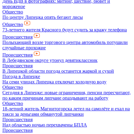
День ВДВ в фотографиях: митинг, шествие, бювет и
мороженое
Общество
По центру Липецка опять бегают лисы
Общество
73-летнего жителя Красного будут судить за кражу телефона
Происшествия
Полыхающий возле торгового центра автомобиль потушили
случайные прохожие
Происшествия
В Лебедянском округе утонул девятиклассник
Происшествия
В Липецкой области погода останется жаркой и сухой
Погода в Липецке
На семи улицах Липецка отключат холодную воду
Общество
Сегодня в Липецке: новые ограничения, пенсии пересчитают,
по каким причинам липчане опаздывают на работу
Общество
18-летний житель Магнитогорска летел на самолёте и ехал на
такси за деньгами обманутой липчанки
Происшествия
Над областью ночью перехвачены БПЛА
Происшествия