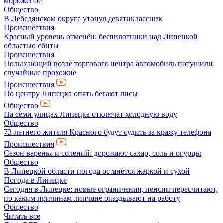
мороженое
Общество
В Лебедянском округе утонул девятиклассник
Происшествия
Красный уровень отменён: беспилотники над Липецкой
областью сбиты
Происшествия
Полыхающий возле торгового центра автомобиль потушили
случайные прохожие
Происшествия
По центру Липецка опять бегают лисы
Общество
На семи улицах Липецка отключат холодную воду
Общество
73-летнего жителя Красного будут судить за кражу телефона
Происшествия
Сезон варенья и солений: дорожают сахар, соль и огурцы
Общество
В Липецкой области погода останется жаркой и сухой
Погода в Липецке
Сегодня в Липецке: новые ограничения, пенсии пересчитают,
по каким причинам липчане опаздывают на работу
Общество
Читать все