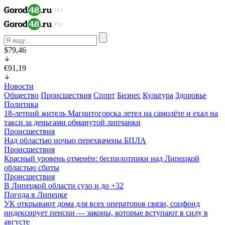
$79,46
€91,19
Новости
Общество
Происшествия
Спорт
Бизнес
Культура
Здоровье
Политика
18-летний житель Магнитогорска летел на самолёте и ехал на
такси за деньгами обманутой липчанки
Происшествия
Над областью ночью перехвачены БПЛА
Происшествия
Красный уровень отменён: беспилотники над Липецкой
областью сбиты
Происшествия
В Липецкой области сухо и до +32
Погода в Липецке
УК открывают дома для всех операторов связи, соцфонд
индексирует пенсии — законы, которые вступают в силу в
августе