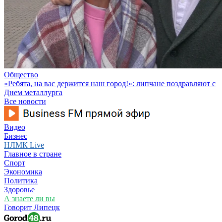
Общество
«Ребята, на вас держится наш город!»: липчане поздравляют с
Днем металлурга
Все новости
Видео
Бизнес
НЛМК Live
Главное в стране
Спорт
Экономика
Политика
Здоровье
А знаете ли вы
Говорит Липецк