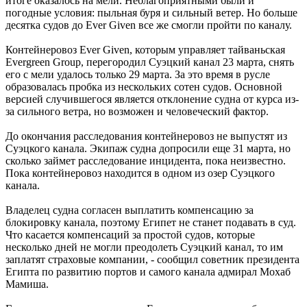
итоге оказалось на мели. Неблагоприятными были и
погодные условия: пыльная буря и сильный ветер. Но больше
десятка судов до Ever Given все же смогли пройти по каналу.
Контейнеровоз Ever Given, которым управляет тайваньская
Evergreen Group, перегородил Суэцкий канал 23 марта, снять
его с мели удалось только 29 марта. За это время в русле
образовалась пробка из нескольких сотен судов. Основной
версией случившегося является отклонение судна от курса из-
за сильного ветра, но возможен и человеческий фактор.
До окончания расследования контейнеровоз не выпустят из
Суэцкого канала. Экипаж судна допросили еще 31 марта, но
сколько займет расследование инцидента, пока неизвестно.
Пока контейнеровоз находится в одном из озер Суэцкого
канала.
Владелец судна согласен выплатить компенсацию за
блокировку канала, поэтому Египет не станет подавать в суд.
Что касается компенсаций за простой судов, которые
несколько дней не могли преодолеть Суэцкий канал, то им
заплатят страховые компании, - сообщил советник президента
Египта по развитию портов и самого канала адмирал Мохаб
Мамиша.