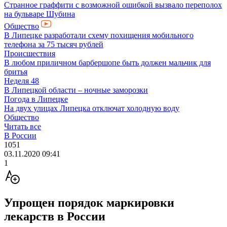
Странное граффити с возможной ошибкой вызвало переполох
на бульваре Шубина
Общество
В Липецке разработали схему похищения мобильного
телефона за 75 тысяч рублей
Происшествия
В любом приличном барбершопе быть должен мальчик для
бритья
Неделя 48
В Липецкой области – ночные заморозки
Погода в Липецке
На двух улицах Липецка отключат холодную воду
Общество
Читать все
В России
1051
03.11.2020 09:41
1
Упрощен порядок маркировки
лекарств в России