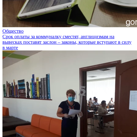
Общество
Срок оплаты за коммуналку сместят, англицизмам на
вывесках поставят заслон – законы, которые вступают в силу
в марте