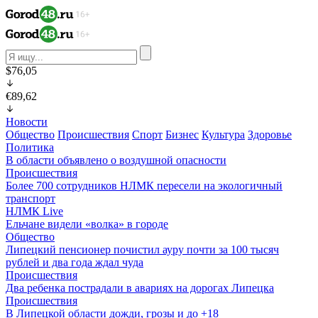
$76,05
€89,62
Новости
Общество
Происшествия
Спорт
Бизнес
Культура
Здоровье
Политика
В области объявлено о воздушной опасности
Происшествия
Более 700 сотрудников НЛМК пересели на экологичный
транспорт
НЛМК Live
Ельчане видели «волка» в городе
Общество
Липецкий пенсионер почистил ауру почти за 100 тысяч
рублей и два года ждал чуда
Происшествия
Два ребенка пострадали в авариях на дорогах Липецка
Происшествия
В Липецкой области дожди, грозы и до +18