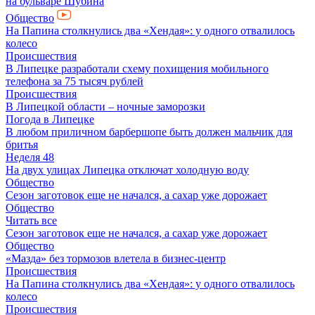
на бульваре Шубина
Общество
На Папина столкнулись два «Хендая»: у одного отвалилось
колесо
Происшествия
В Липецке разработали схему похищения мобильного
телефона за 75 тысяч рублей
Происшествия
В Липецкой области – ночные заморозки
Погода в Липецке
В любом приличном барбершопе быть должен мальчик для
бритья
Неделя 48
На двух улицах Липецка отключат холодную воду
Общество
Сезон заготовок еще не начался, а сахар уже дорожает
Общество
Читать все
Сезон заготовок еще не начался, а сахар уже дорожает
Общество
«Мазда» без тормозов влетела в бизнес-центр
Происшествия
На Папина столкнулись два «Хендая»: у одного отвалилось
колесо
Происшествия