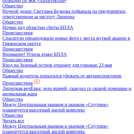
позицию по ЖК «Архитектор»
Общество
Ночной дозор: Светлана Бедрова побывала на предприятии,
ответственном за чистоту Липецка
Общество
Ночью над областью сбиты БПЛА
Происшествия
Спасатели обнародовали новые фото с места жуткой аварии в
Грязинском округе
Происшествия
Внимание! Угроза атаки БПЛА
Происшествия
Вход на Зеленый остров откроют для горожан 23 мая
Общество
Пьяный водитель попытался убежать от автоинспекторов
Происшествия
Липецкая вечЁрка: дело врачей, скандал со скорой помощью и
аномальная жара
Общество
Между Центральным рынком и рынком «Спутник»
планируется высотный жилой комплекс
Общество
Читать все
Между Центральным рынком и рынком «Спутник»
планируется высотный жилой комплекс