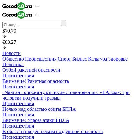
$70,79
€83,27
Новости
Общество
Происшествия
Спорт
Бизнес
Культура
Здоровье
Политика
Отбой ракетной опасности
Происшествия
Внимание! Ракетная опасность
Происшествия
«Чанган» опрокинулся после столкновения с «ВАЗом»: три
человека получили травмы
Происшествия
Ночью над областью сбиты БПЛА
Происшествия
Внимание! Угроза атаки БПЛА
Происшествия
В области введен режим воздушной опасности
Происшествия