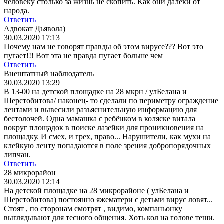
человеку столько за жизнь не скопить. Как они далеки от
народа.
Ответить
Адвокат Дьявола)
30.03.2020 17:13
Почему нам не говорят правды об этом вирусе??? Вот это
пугает!!! Вот эта не правда пугает больше чем
Ответить
Внештатный наблюдатель
30.03.2020 13:29
В 13-00 на детской площадке на 28 мкрн / улБелана и
Шерстобитова/ наконец- то сделали по периметру ограждение
лентами и вывесили разъяснительную информацию для
бестолочей. Одна мамашка с ребёнком в коляске витала
вокруг площадок в поиске лазейки для проникновения на
площадку. И смех, и грех, право... Нарушители, как мухи на
клейкую ленту попадаются в поле зрения добропорядочных
липчан.
Ответить
28 микрорайон
30.03.2020 12:14
На детской площадке на 28 микрорайоне ( улБелана и
Шерстобитова) постоянно яжематери с детьми вирус ловят...
Стоят , по сторонам смотрят , видимо, компаньонку
выглядывают для тесного общения. Хоть кол на голове теши.