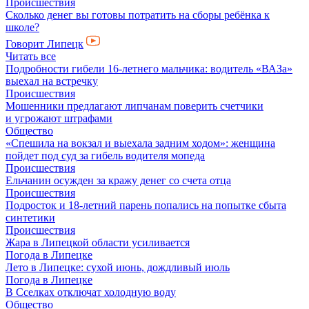
Происшествия
Сколько денег вы готовы потратить на сборы ребёнка к
школе?
Говорит Липецк
Читать все
Подробности гибели 16-летнего мальчика: водитель «ВАЗа»
выехал на встречку
Происшествия
Мошенники предлагают липчанам поверить счетчики
и угрожают штрафами
Общество
«Спешила на вокзал и выехала задним ходом»: женщина
пойдет под суд за гибель водителя мопеда
Происшествия
Ельчанин осужден за кражу денег со счета отца
Происшествия
Подросток и 18-летний парень попались на попытке сбыта
синтетики
Происшествия
Жара в Липецкой области усиливается
Погода в Липецке
Лето в Липецке: сухой июнь, дождливый июль
Погода в Липецке
В Сселках отключат холодную воду
Общество