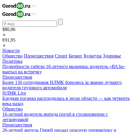
$80,06
€91,95
Новости
Общество
Происшествия
Спорт
Бизнес
Культура
Здоровье
Политика
Подробности гибели 16-летнего мальчика: водитель «ВАЗа»
выехал на встречку
Происшествия
Более 130 сотрудников НЛМК боролись за звание лучшего
водителя грузового автомобиля
НЛМК Live
Бледная поганка расплодилась в лесах области — как четверть
века назад
Общество
16-летний водитель мопеда погиб в столкновении с
легковушкой
Происшествия
26-летний житель Грязей продал опасную пневматику и