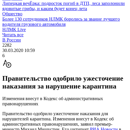
Липецкая вечЁрка: подросток погиб в ДТП, леса заполонили
ядовитые грибы, и каким будет конец лета
Общество
Более 130 сотрудников НЛМК боролись за звание лучшего
водителя грузового автомобиля
НЛМК Live
Читать все
В России
2282
30.03.2020 10:59
6
Правительство одобрило ужесточение
наказания за нарушение карантина
Изменения внесут в Кодекс об административных
правонарушениях
Правительство одобрило ужесточение наказания для
нарушителей карантина. Изменения внесут в Кодекс об
административных правонарушениях, заявил премьер-
министр Михаил Мишустин. Его цитирует
РИА Новост
и
в