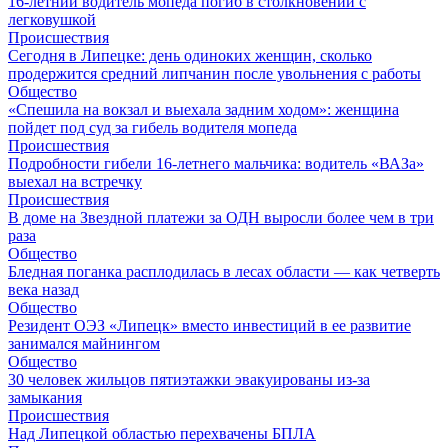
16-летний водитель мопеда погиб в столкновении с
легковушкой
Происшествия
Сегодня в Липецке: день одиноких женщин, сколько
продержится средний липчанин после увольнения с работы
Общество
«Спешила на вокзал и выехала задним ходом»: женщина
пойдет под суд за гибель водителя мопеда
Происшествия
Подробности гибели 16-летнего мальчика: водитель «ВАЗа»
выехал на встречку
Происшествия
В доме на Звездной платежи за ОДН выросли более чем в три
раза
Общество
Бледная поганка расплодилась в лесах области — как четверть
века назад
Общество
Резидент ОЭЗ «Липецк» вместо инвестиций в ее развитие
занимался майнингом
Общество
30 человек жильцов пятиэтажки эвакуированы из-за
замыкания
Происшествия
Над Липецкой областью перехвачены БПЛА